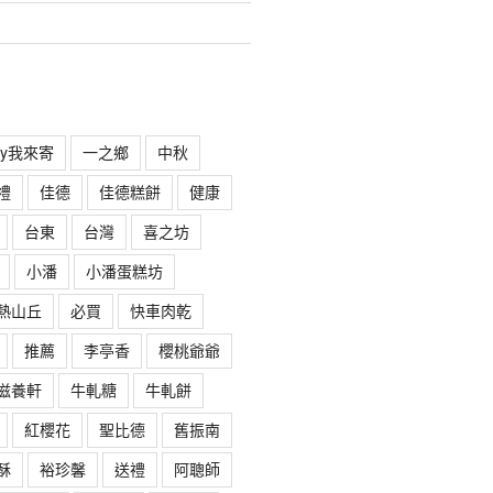
rry我來寄
一之鄉
中秋
禮
佳德
佳德糕餅
健康
台東
台灣
喜之坊
小潘
小潘蛋糕坊
熱山丘
必買
快車肉乾
推薦
李亭香
櫻桃爺爺
滋養軒
牛軋糖
牛軋餅
紅櫻花
聖比德
舊振南
酥
裕珍馨
送禮
阿聰師