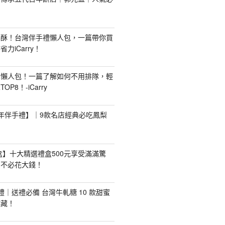
梨酥！台灣伴手禮懶人包，一篇帶你買
力iCarry！
購懶人包！一篇了解如何不用排隊，輕
P8！-iCarry
【新年伴手禮】｜9款名店經典必吃鳳梨
禮盒】十大精選禮盒500元享受滿滿驚
，不必花大錢！
手禮｜送禮必備 台灣牛軋糖 10 款甜蜜
收藏！