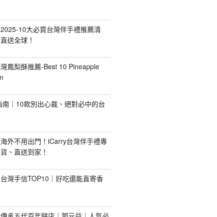
2025-10大必買台灣伴手禮推薦清
你直送全球！
台灣鳳梨酥推薦-Best 10 Pineapple
n
禮指南｜10款別出心裁、絕對必中的台
海外不用出門！iCarry台灣伴手禮專
出貨、直送到家！
台灣手信TOP10｜好吃還能直寄香
！傳承五代百年餅店｜郭元益｜人氣必