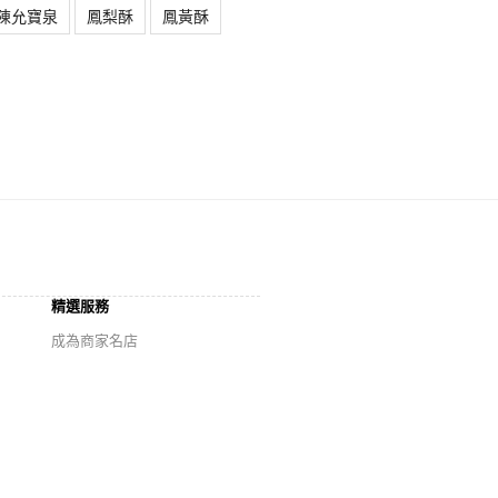
陳允寶泉
鳳梨酥
鳳黃酥
精選服務
成為商家名店