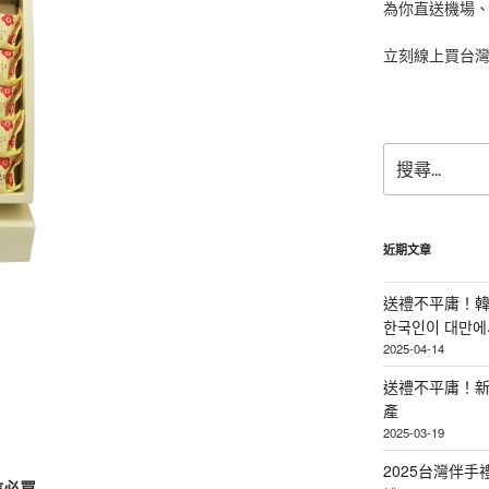
為你直送機場
立刻線上買台
搜
尋
關
鍵
字:
近期文章
送禮不平庸！韓
한국인이 대만에서
2025-04-14
送禮不平庸！新
產
2025-03-19
2025台灣伴
信必買