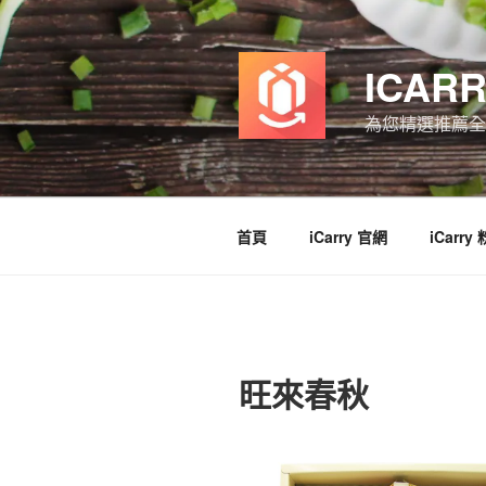
跳
至
主
ICAR
要
內
為您精選推薦全
容
首頁
iCarry 官網
iCarry
旺來春秋