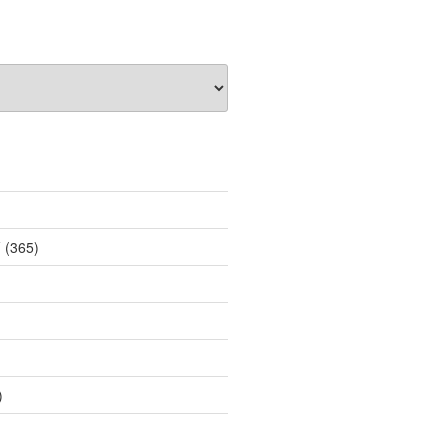
薦
(365)
)