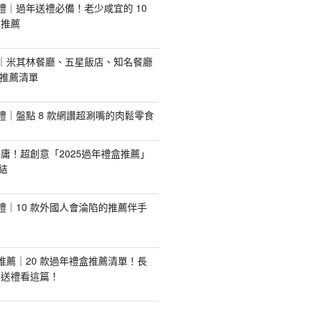
手禮｜過年送禮必備！老少咸宜的 10
盒推薦
推薦｜米其林餐廳、五星飯店、知名餐廳
配推薦清單
手禮｜盤點 8 款網讚超涮嘴的肉鬆零食
庸！超創意「2025過年禮盒推薦」
結
手禮｜10 款外國人會淪陷的推薦伴手
盒推薦｜20 款過年禮盒推薦清單！長
業送禮看這篇！