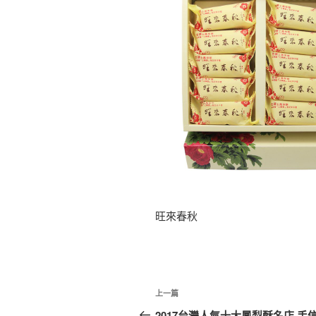
旺來春秋
文
上
上一篇
章
一
2017台灣人氣十大鳳梨酥名店 手