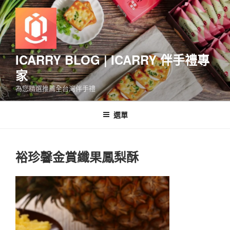
跳
至
主
要
內
ICARRY BLOG | ICARRY 伴手禮專
容
家
為您精選推薦全台灣伴手禮
選單
裕珍馨金賞纖果鳳梨酥