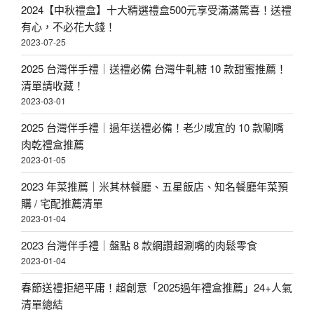
2024【中秋禮盒】十大精選禮盒500元享受滿滿驚喜！送禮
有心，不必花大錢！
2023-07-25
2025 台灣伴手禮｜送禮必備 台灣牛軋糖 10 款甜蜜推薦！
清單請收藏！
2023-03-01
2025 台灣伴手禮｜過年送禮必備！老少咸宜的 10 款唰嘴
肉乾禮盒推薦
2023-01-05
2023 年菜推薦｜米其林餐廳、五星飯店、知名餐廳年菜預
購 / 宅配推薦清單
2023-01-04
2023 台灣伴手禮｜盤點 8 款網讚超涮嘴的肉鬆零食
2023-01-04
春節送禮拒絕平庸！超創意「2025過年禮盒推薦」24+人氣
清單總結