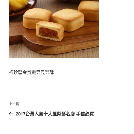
裕珍馨金賞纖果鳳梨酥
文
上
上一篇
章
一
2017台灣人氣十大鳳梨酥名店 手信必買
導
篇
覽
文
章