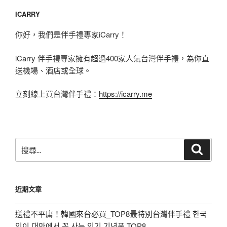
ICARRY
你好，我們是伴手禮專家iCarry！
iCarry 伴手禮專家擁有超過400家人氣台灣伴手禮，為你直
送機場、酒店或全球。
立刻線上買台灣伴手禮：
https://icarry.me
搜
搜
尋
尋
關
鍵
近期文章
字:
送禮不平庸！韓國來台必買_TOP8最特別台灣伴手禮 한국
인이 대만에서 꼭 사는 인기 기념품 TOP8