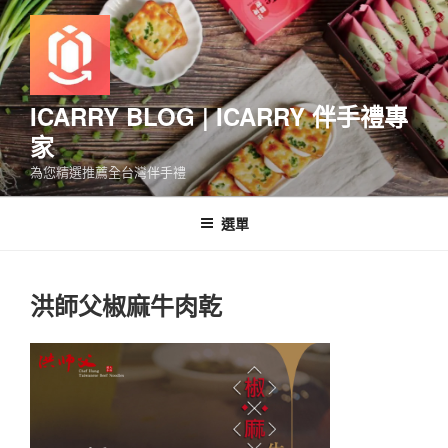
跳
至
主
要
內
ICARRY BLOG | ICARRY 伴手禮專
容
家
為您精選推薦全台灣伴手禮
選單
洪師父椒麻牛肉乾