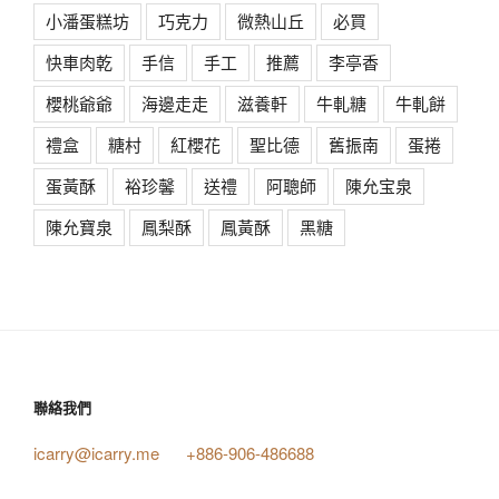
小潘蛋糕坊
巧克力
微熱山丘
必買
快車肉乾
手信
手工
推薦
李亭香
櫻桃爺爺
海邊走走
滋養軒
牛軋糖
牛軋餅
禮盒
糖村
紅櫻花
聖比德
舊振南
蛋捲
蛋黃酥
裕珍馨
送禮
阿聰師
陳允宝泉
陳允寶泉
鳳梨酥
鳳黃酥
黑糖
聯絡我們
icarry@icarry.me
+886-906-486688