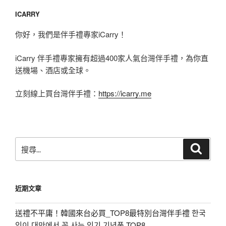
ICARRY
你好，我們是伴手禮專家iCarry！
iCarry 伴手禮專家擁有超過400家人氣台灣伴手禮，為你直
送機場、酒店或全球。
立刻線上買台灣伴手禮：
https://icarry.me
搜
搜
尋
尋
關
鍵
近期文章
字:
送禮不平庸！韓國來台必買_TOP8最特別台灣伴手禮 한국
인이 대만에서 꼭 사는 인기 기념품 TOP8