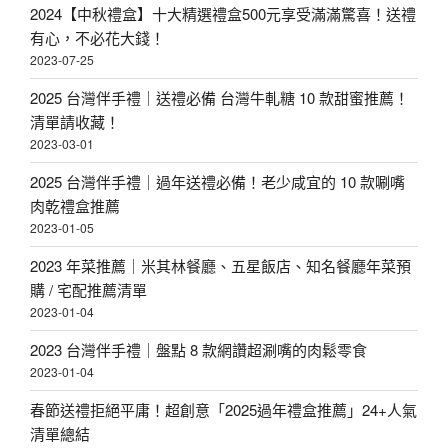
2024【中秋禮盒】十大精選禮盒500元享受滿滿驚喜！送禮
有心，不必花大錢！
2023-07-25
2025 台灣伴手禮｜送禮必備 台灣牛軋糖 10 款甜蜜推薦！
清單請收藏！
2023-03-01
2025 台灣伴手禮｜過年送禮必備！老少咸宜的 10 款唰嘴
肉乾禮盒推薦
2023-01-05
2023 年菜推薦｜米其林餐廳、五星飯店、知名餐廳年菜預
購 / 宅配推薦清單
2023-01-04
2023 台灣伴手禮｜盤點 8 款網讚超涮嘴的肉鬆零食
2023-01-04
春節送禮拒絕平庸！超創意「2025過年禮盒推薦」24+人氣
清單總結