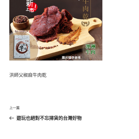
洪師父椒麻牛肉乾
文
上
上一篇
章
一
遊玩也絕對不忘掃貨的台灣好物
導
篇
覽
文
章