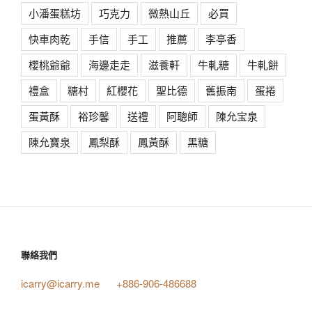
小潘蛋糕坊
巧克力
微熱山丘
必買
快車肉乾
手信
手工
推薦
李亭香
櫻桃爺爺
海邊走走
滋養軒
牛軋糖
牛軋餅
禮盒
糖村
紅櫻花
聖比德
舊振南
蛋捲
蛋黃酥
裕珍馨
送禮
阿聰師
陳允宝泉
陳允寶泉
鳳梨酥
鳳黃酥
黑糖
聯絡我們
icarry@icarry.me
+886-906-486688