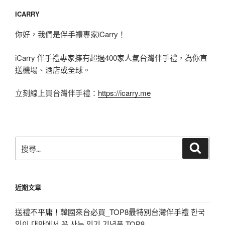
ICARRY
你好，我們是伴手禮專家iCarry！
iCarry 伴手禮專家擁有超過400家人氣台灣伴手禮，為你直
送機場、酒店或全球。
立刻線上買台灣伴手禮：
https://icarry.me
搜
搜
尋
尋
關
鍵
近期文章
字:
送禮不平庸！韓國來台必買_TOP8最特別台灣伴手禮 한국
인이 대만에서 꼭 사는 인기 기념품 TOP8