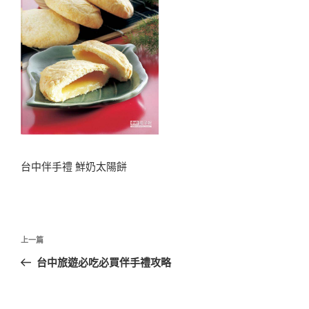
台中伴手禮 鮮奶太陽餅
文
上
上一篇
章
一
台中旅遊必吃必買伴手禮攻略
導
篇
覽
文
章