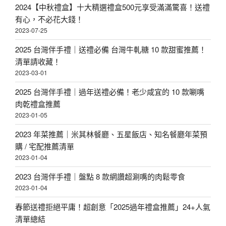
2024【中秋禮盒】十大精選禮盒500元享受滿滿驚喜！送禮
有心，不必花大錢！
2023-07-25
2025 台灣伴手禮｜送禮必備 台灣牛軋糖 10 款甜蜜推薦！
清單請收藏！
2023-03-01
2025 台灣伴手禮｜過年送禮必備！老少咸宜的 10 款唰嘴
肉乾禮盒推薦
2023-01-05
2023 年菜推薦｜米其林餐廳、五星飯店、知名餐廳年菜預
購 / 宅配推薦清單
2023-01-04
2023 台灣伴手禮｜盤點 8 款網讚超涮嘴的肉鬆零食
2023-01-04
春節送禮拒絕平庸！超創意「2025過年禮盒推薦」24+人氣
清單總結