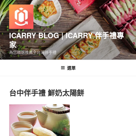
跳
至
主
要
內
ICARRY BLOG | ICARRY 伴手禮專
容
家
為您精選推薦全台灣伴手禮
選單
台中伴手禮 鮮奶太陽餅