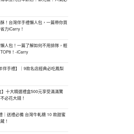
梨酥！台灣伴手禮懶人包，一篇帶你買
力iCarry！
購懶人包！一篇了解如何不用排隊，輕
P8！-iCarry
【新年伴手禮】｜9款名店經典必吃鳳梨
禮盒】十大精選禮盒500元享受滿滿驚
，不必花大錢！
手禮｜送禮必備 台灣牛軋糖 10 款甜蜜
收藏！