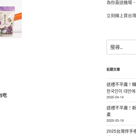
為你直送機場
立刻線上買台
搜
尋
關
鍵
字:
近期文章
送禮不平庸！韓
한국인이 대만에서
台吃
2025-04-14
送禮不平庸！新
產
2025-03-19
2025台灣伴