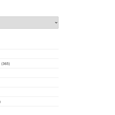
薦
(365)
)