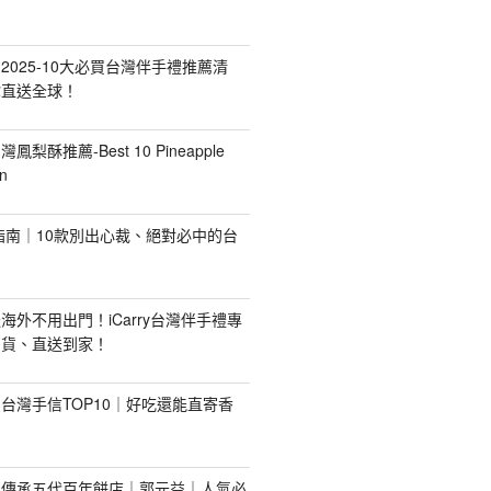
2025-10大必買台灣伴手禮推薦清
你直送全球！
台灣鳳梨酥推薦-Best 10 Pineapple
n
禮指南｜10款別出心裁、絕對必中的台
海外不用出門！iCarry台灣伴手禮專
出貨、直送到家！
台灣手信TOP10｜好吃還能直寄香
！傳承五代百年餅店｜郭元益｜人氣必