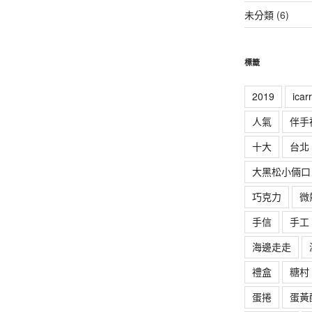
未分類
(6)
標籤
2019
ica
人氣
伴手
十大
台北
大黑松小倆口
巧克力
微
手信
手工
海邊走走
禮盒
糖村
蛋捲
蛋黃