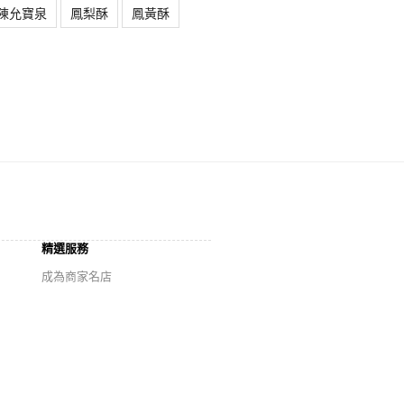
陳允寶泉
鳳梨酥
鳳黃酥
精選服務
成為商家名店