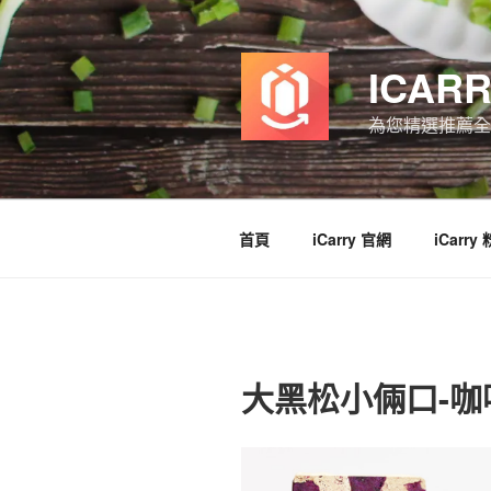
跳
至
主
ICAR
要
內
為您精選推薦全
容
首頁
iCarry 官網
iCarry
大黑松小倆口-咖