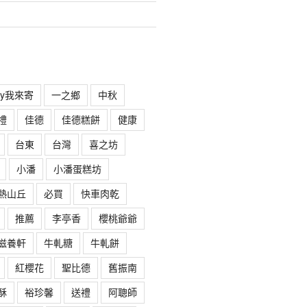
rry我來寄
一之鄉
中秋
禮
佳德
佳德糕餅
健康
台東
台灣
喜之坊
小潘
小潘蛋糕坊
熱山丘
必買
快車肉乾
推薦
李亭香
櫻桃爺爺
滋養軒
牛軋糖
牛軋餅
紅櫻花
聖比德
舊振南
酥
裕珍馨
送禮
阿聰師