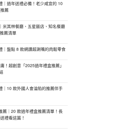
手禮｜過年送禮必備！老少咸宜的 10
盒推薦
推薦｜米其林餐廳、五星飯店、知名餐廳
配推薦清單
手禮｜盤點 8 款網讚超涮嘴的肉鬆零食
庸！超創意「2025過年禮盒推薦」
結
手禮｜10 款外國人會淪陷的推薦伴手
盒推薦｜20 款過年禮盒推薦清單！長
業送禮看這篇！