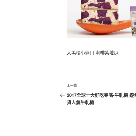
大黑松小倆口-咖啡紫地瓜
文
上
上一篇
章
一
2017全球十大好吃零嘴-牛軋糖 遊
篇
貨人氣牛軋糖
導
文
覽
章