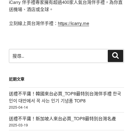
iCarry 伴手禮專家擁有超過400家人氣台灣伴手禮，為你直
送機場、酒店或全球。
立刻線上買台灣伴手禮：
https://icarry.me
搜
搜
尋
尋
關
鍵
近期文章
字:
送禮不平庸！韓國來台必買_TOP8最特別台灣伴手禮 한국
인이 대만에서 꼭 사는 인기 기념품 TOP8
2025-04-14
送禮不平庸！新加坡人來台必買_TOP8最特別台灣名產
2025-03-19