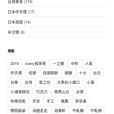
台灣美食
(174)
日本伴手禮
(17)
日本旅遊
(14)
未分類
(6)
標籤
2019
icarry我來寄
一之鄉
中秋
人氣
伴手禮
佳德
佳德糕餅
健康
十大
台北
台東
台灣
喜之坊
大黑松小倆口
小潘
小潘蛋糕坊
巧克力
微熱山丘
必買
快車肉乾
手信
手工
推薦
李亭香
櫻桃爺爺
海邊走走
滋養軒
牛軋糖
牛軋餅