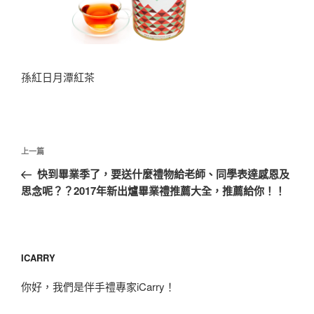
孫紅日月潭紅茶
文
上
上一篇
章
一
快到畢業季了，要送什麼禮物給老師、同學表達感恩及
導
篇
思念呢？？2017年新出爐畢業禮推薦大全，推薦給你！！
覽
文
章
ICARRY
你好，我們是伴手禮專家iCarry！