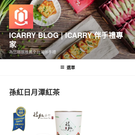
跳
至
主
要
內
ICARRY BLOG | ICARRY 伴手禮專
容
家
為您精選推薦全台灣伴手禮
選單
孫紅日月潭紅茶