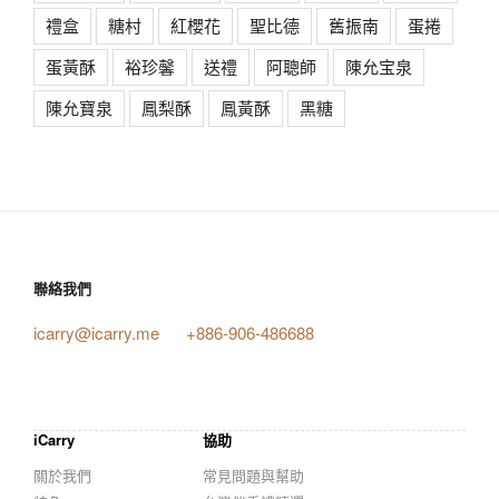
禮盒
糖村
紅櫻花
聖比德
舊振南
蛋捲
蛋黃酥
裕珍馨
送禮
阿聰師
陳允宝泉
陳允寶泉
鳳梨酥
鳳黃酥
黑糖
聯絡我們
icarry@icarry.me
+886-906-486688
iCarry
協助
關於我們
常見問題與幫助