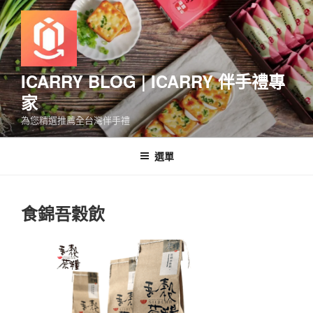
跳
至
主
要
內
ICARRY BLOG | ICARRY 伴手禮專
容
家
為您精選推薦全台灣伴手禮
選單
食錦吾穀飲