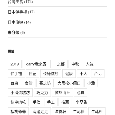
台灣美食
(174)
日本伴手禮
(17)
日本旅遊
(14)
未分類
(6)
標籤
2019
icarry我來寄
一之鄉
中秋
人氣
伴手禮
佳德
佳德糕餅
健康
十大
台北
台東
台灣
喜之坊
大黑松小倆口
小潘
小潘蛋糕坊
巧克力
微熱山丘
必買
快車肉乾
手信
手工
推薦
李亭香
櫻桃爺爺
海邊走走
滋養軒
牛軋糖
牛軋餅