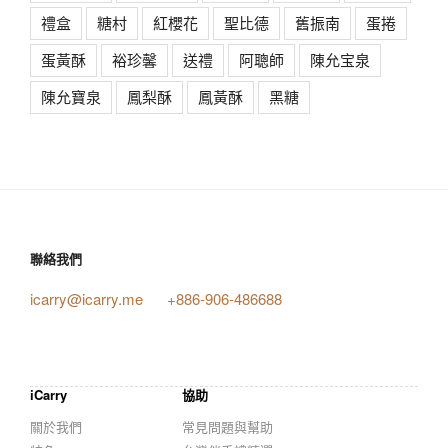
禮盒
糖村
紅櫻花
聖比德
舊振南
蛋捲
蛋黃酥
裕珍馨
送禮
阿聰師
陳允宝泉
陳允寶泉
鳳梨酥
鳳黃酥
黑糖
聯絡我們
icarry@icarry.me
+886-906-486688
iCarry
協助
關於我們
常見問題與幫助