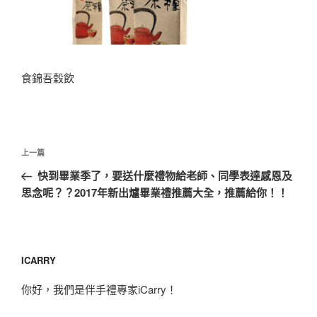
食錦吾穀飲
文
上
上一篇
章
一
快到畢業季了，要送什麼禮物給老師、同學表達感恩及
導
篇
思念呢？？2017年新出爐畢業禮推薦大全，推薦給你！！
覽
文
章
ICARRY
你好，我們是伴手禮專家iCarry！