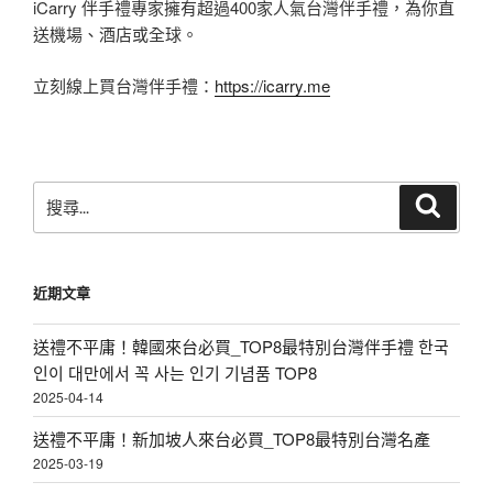
iCarry 伴手禮專家擁有超過400家人氣台灣伴手禮，為你直
送機場、酒店或全球。
立刻線上買台灣伴手禮：
https://icarry.me
搜
搜
尋
尋
關
鍵
近期文章
字:
送禮不平庸！韓國來台必買_TOP8最特別台灣伴手禮 한국
인이 대만에서 꼭 사는 인기 기념품 TOP8
2025-04-14
送禮不平庸！新加坡人來台必買_TOP8最特別台灣名產
2025-03-19