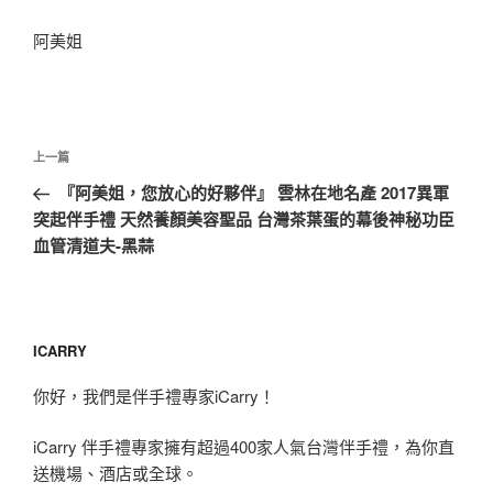
阿美姐
文
上
上一篇
章
一
『阿美姐，您放心的好夥伴』 雲林在地名產 2017異軍
導
篇
突起伴手禮 天然養顏美容聖品 台灣茶葉蛋的幕後神秘功臣
覽
文
血管清道夫-黑蒜
章
ICARRY
你好，我們是伴手禮專家iCarry！
iCarry 伴手禮專家擁有超過400家人氣台灣伴手禮，為你直
送機場、酒店或全球。