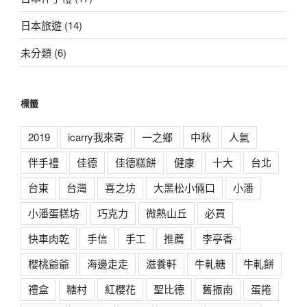
日本旅遊
(14)
未分類
(6)
標籤
2019
icarry我來寄
一之鄉
中秋
人氣
伴手禮
佳德
佳德糕餅
健康
十大
台北
台東
台灣
喜之坊
大黑松小倆口
小潘
小潘蛋糕坊
巧克力
微熱山丘
必買
快車肉乾
手信
手工
推薦
李亭香
櫻桃爺爺
海邊走走
滋養軒
牛軋糖
牛軋餅
禮盒
糖村
紅櫻花
聖比德
舊振南
蛋捲