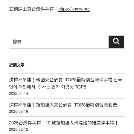
立刻線上買台灣伴手禮：
https://icarry.me
搜
搜
尋
尋
關
鍵
近期文章
字:
送禮不平庸！韓國來台必買_TOP8最特別台灣伴手禮 한국
인이 대만에서 꼭 사는 인기 기념품 TOP8
2025-04-14
送禮不平庸！新加坡人來台必買_TOP8最特別台灣名產
2025-03-19
2025台灣伴手禮｜10 款新加坡人也淪陷的推薦伴手禮！
2025-02-12