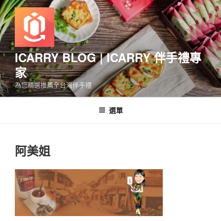
跳
至
主
要
內
ICARRY BLOG | ICARRY 伴手禮專
容
家
為您精選推薦全台灣伴手禮
選單
阿美姐