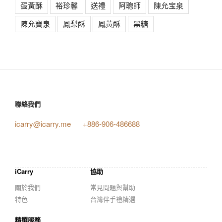
蛋黃酥
裕珍馨
送禮
阿聰師
陳允宝泉
陳允寶泉
鳳梨酥
鳳黃酥
黑糖
聯絡我們
icarry@icarry.me
+886-906-486688
iCarry
協助
關於我們
常見問題與幫助
特色
台灣伴手禮精選
精選服務