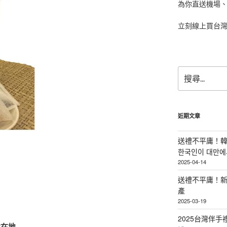
為你直送機場
立刻線上買台
搜
尋
關
鍵
字:
近期文章
送禮不平庸！韓
한국인이 대만에서
2025-04-14
送禮不平庸！新
產
2025-03-19
2025台灣伴
林在地