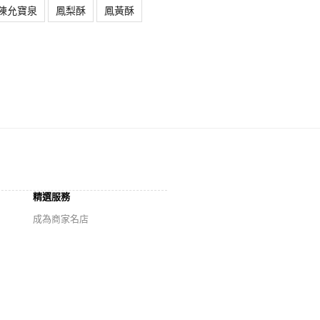
陳允寶泉
鳳梨酥
鳳黃酥
精選服務
成為商家名店