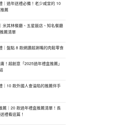
手禮｜過年送禮必備！老少咸宜的 10
盒推薦
推薦｜米其林餐廳、五星飯店、知名餐廳
配推薦清單
手禮｜盤點 8 款網讚超涮嘴的肉鬆零食
庸！超創意「2025過年禮盒推薦」
結
手禮｜10 款外國人會淪陷的推薦伴手
盒推薦｜20 款過年禮盒推薦清單！長
業送禮看這篇！