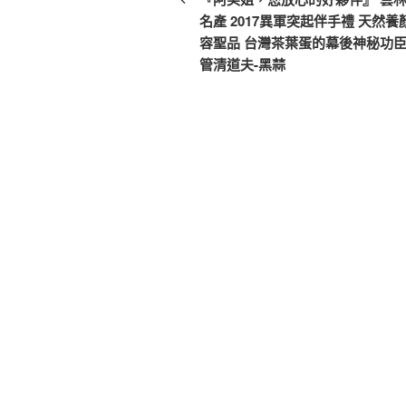
篇
名產 2017異軍突起伴手禮 天然養
導
文
容聖品 台灣茶葉蛋的幕後神秘功臣
覽
章
管清道夫-黑蒜