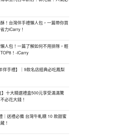
梨酥！台灣伴手禮懶人包，一篇帶你買
力iCarry！
購懶人包！一篇了解如何不用排隊，輕
P8！-iCarry
【新年伴手禮】｜9款名店經典必吃鳳梨
禮盒】十大精選禮盒500元享受滿滿驚
，不必花大錢！
手禮｜送禮必備 台灣牛軋糖 10 款甜蜜
收藏！