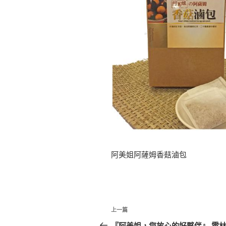
阿美姐阿薩姆香菇滷包
文
上
上一篇
章
一
『阿美姐，您放心的好夥伴』 雲