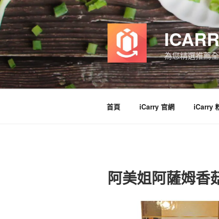
跳
至
主
ICAR
要
內
為您精選推薦全
容
首頁
iCarry 官網
iCarry
阿美姐阿薩姆香