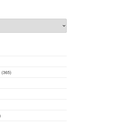
薦
(365)
)