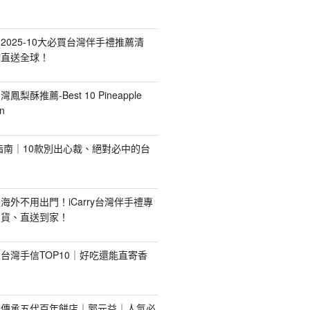
2025-10大必買台灣伴手禮推薦清
你直送全球！
台灣鳳梨酥推薦-Best 10 Pineapple
n
禮指南｜10款別出心裁、絕對必中的台
海外不用出門！iCarry台灣伴手禮專
出貨、直送到家！
台灣手信TOP10｜好吃還能直寄香
！傳承五代百年餅店｜郭元益｜人氣必