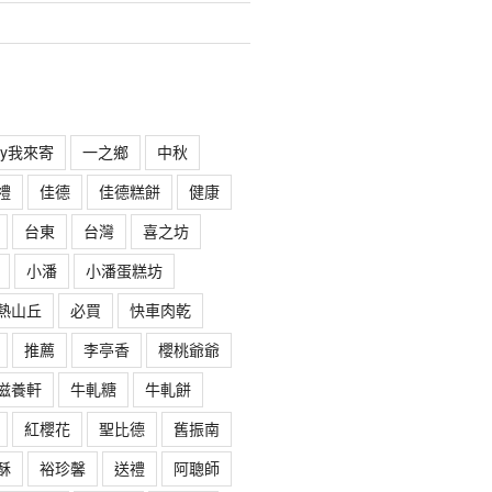
rry我來寄
一之鄉
中秋
禮
佳德
佳德糕餅
健康
台東
台灣
喜之坊
小潘
小潘蛋糕坊
熱山丘
必買
快車肉乾
推薦
李亭香
櫻桃爺爺
滋養軒
牛軋糖
牛軋餅
紅櫻花
聖比德
舊振南
酥
裕珍馨
送禮
阿聰師