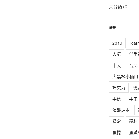
未分類
(6)
標籤
2019
ica
人氣
伴手
十大
台北
大黑松小倆口
巧克力
微
手信
手工
海邊走走
禮盒
糖村
蛋捲
蛋黃