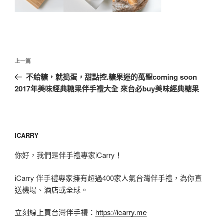
文
上
上一篇
章
一
不給糖，就搗蛋，甜點控.糖果迷的萬聖coming soon
導
篇
2017年美味經典糖果伴手禮大全 來台必buy美味經典糖果
覽
文
章
ICARRY
你好，我們是伴手禮專家iCarry！
iCarry 伴手禮專家擁有超過400家人氣台灣伴手禮，為你直
送機場、酒店或全球。
立刻線上買台灣伴手禮：
https://icarry.me