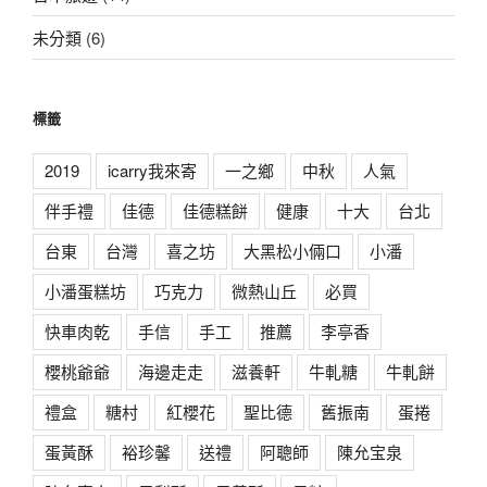
未分類
(6)
標籤
2019
icarry我來寄
一之鄉
中秋
人氣
伴手禮
佳德
佳德糕餅
健康
十大
台北
台東
台灣
喜之坊
大黑松小倆口
小潘
小潘蛋糕坊
巧克力
微熱山丘
必買
快車肉乾
手信
手工
推薦
李亭香
櫻桃爺爺
海邊走走
滋養軒
牛軋糖
牛軋餅
禮盒
糖村
紅櫻花
聖比德
舊振南
蛋捲
蛋黃酥
裕珍馨
送禮
阿聰師
陳允宝泉