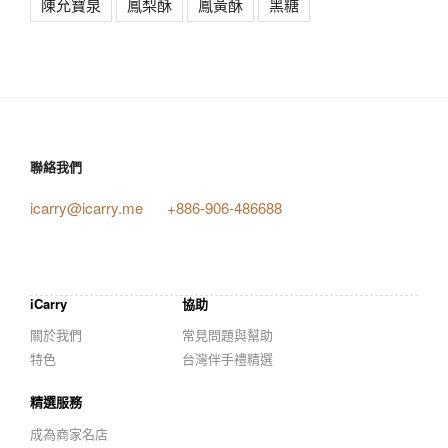
陳允寶泉
鳳梨酥
鳳黃酥
黑糖
聯絡我們
icarry@icarry.me
+886-906-486688
iCarry
協助
關於我們
常見問題與幫助
特色
台灣伴手禮精選
精選服務
成為商家名店