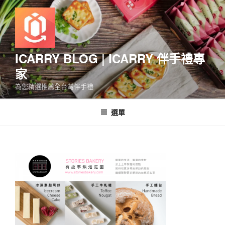
跳
至
主
要
內
ICARRY BLOG | ICARRY 伴手禮專
容
家
為您精選推薦全台灣伴手禮
選單