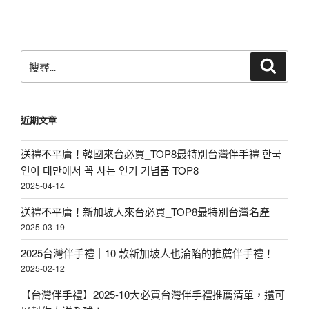
搜
搜
尋
尋
關
鍵
近期文章
字:
送禮不平庸！韓國來台必買_TOP8最特別台灣伴手禮 한국
인이 대만에서 꼭 사는 인기 기념품 TOP8
2025-04-14
送禮不平庸！新加坡人來台必買_TOP8最特別台灣名產
2025-03-19
2025台灣伴手禮｜10 款新加坡人也淪陷的推薦伴手禮！
2025-02-12
【台灣伴手禮】2025-10大必買台灣伴手禮推薦清單，還可