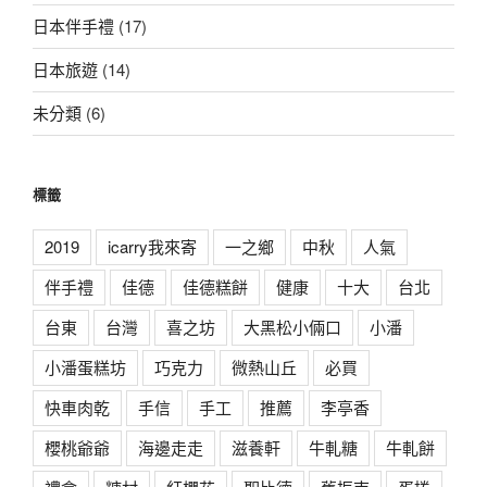
日本伴手禮
(17)
日本旅遊
(14)
未分類
(6)
標籤
2019
icarry我來寄
一之鄉
中秋
人氣
伴手禮
佳德
佳德糕餅
健康
十大
台北
台東
台灣
喜之坊
大黑松小倆口
小潘
小潘蛋糕坊
巧克力
微熱山丘
必買
快車肉乾
手信
手工
推薦
李亭香
櫻桃爺爺
海邊走走
滋養軒
牛軋糖
牛軋餅