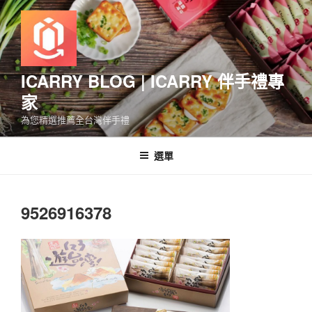
跳
至
主
要
內
ICARRY BLOG | ICARRY 伴手禮專
容
家
為您精選推薦全台灣伴手禮
選單
9526916378