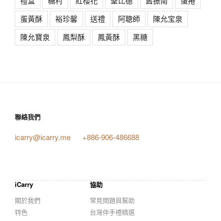
禮盒
糖村
紅櫻花
聖比德
舊振南
蛋捲
蛋黃酥
裕珍馨
送禮
阿聰師
陳允宝泉
陳允寶泉
鳳梨酥
鳳黃酥
黑糖
聯絡我們
icarry@icarry.me
+886-906-486688
iCarry
協助
關於我們
常見問題與幫助
特色
台灣伴手禮精選