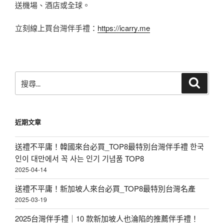
送機場、酒店或全球。
立刻線上買台灣伴手禮：
https://icarry.me
搜
搜
尋
尋
關
鍵
近期文章
字:
送禮不平庸！韓國來台必買_TOP8最特別台灣伴手禮 한국
인이 대만에서 꼭 사는 인기 기념품 TOP8
2025-04-14
送禮不平庸！新加坡人來台必買_TOP8最特別台灣名產
2025-03-19
2025台灣伴手禮｜10 款新加坡人也淪陷的推薦伴手禮！