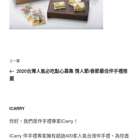
文
上
上一篇
章
一
2020台灣人氣必吃點心募集 情人節/春節最佳伴手禮推
導
篇
薦
覽
文
章
ICARRY
你好，我們是伴手禮專家iCarry！
iCarry 伴手禮專家擁有超過400家人氣台灣伴手禮，為你直