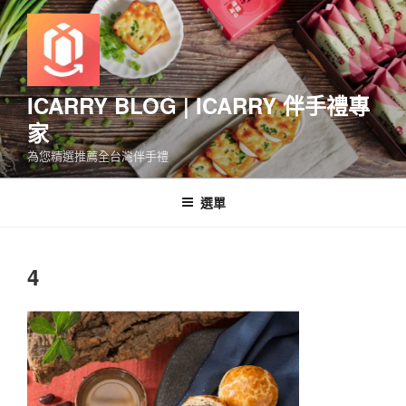
跳
至
主
要
內
ICARRY BLOG | ICARRY 伴手禮專
容
家
為您精選推薦全台灣伴手禮
選單
4