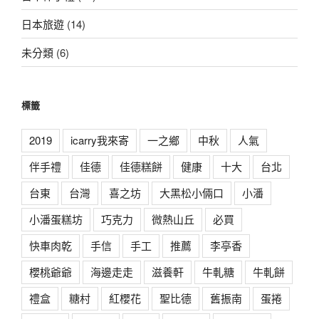
日本旅遊
(14)
未分類
(6)
標籤
2019
icarry我來寄
一之鄉
中秋
人氣
伴手禮
佳德
佳德糕餅
健康
十大
台北
台東
台灣
喜之坊
大黑松小倆口
小潘
小潘蛋糕坊
巧克力
微熱山丘
必買
快車肉乾
手信
手工
推薦
李亭香
櫻桃爺爺
海邊走走
滋養軒
牛軋糖
牛軋餅
禮盒
糖村
紅櫻花
聖比德
舊振南
蛋捲