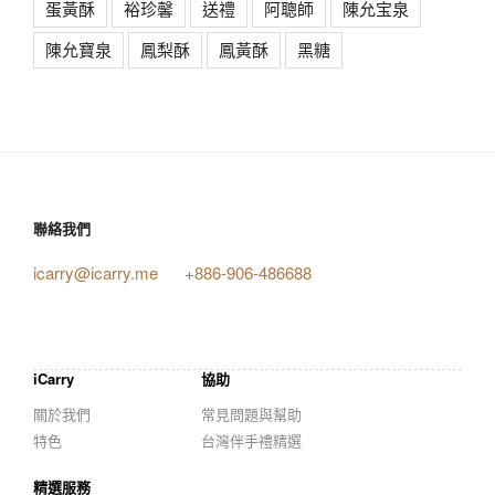
蛋黃酥
裕珍馨
送禮
阿聰師
陳允宝泉
陳允寶泉
鳳梨酥
鳳黃酥
黑糖
聯絡我們
icarry@icarry.me
+886-906-486688
iCarry
協助
關於我們
常見問題與幫助
特色
台灣伴手禮精選
精選服務