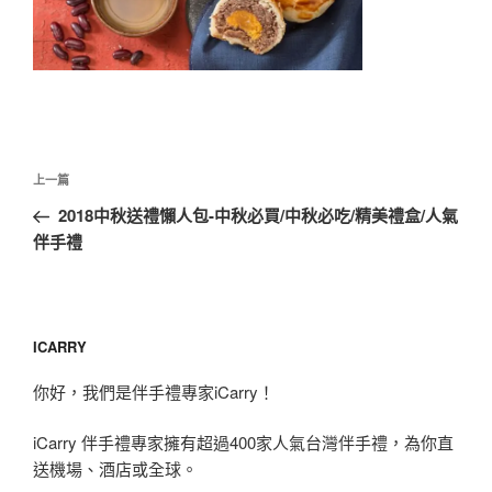
文
上
上一篇
章
一
2018中秋送禮懶人包-中秋必買/中秋必吃/精美禮盒/人氣
導
篇
伴手禮
覽
文
章
ICARRY
你好，我們是伴手禮專家iCarry！
iCarry 伴手禮專家擁有超過400家人氣台灣伴手禮，為你直
送機場、酒店或全球。