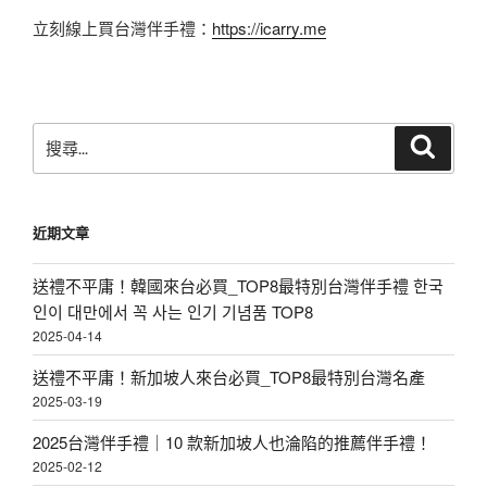
立刻線上買台灣伴手禮：
https://icarry.me
搜
搜
尋
尋
關
鍵
近期文章
字:
送禮不平庸！韓國來台必買_TOP8最特別台灣伴手禮 한국
인이 대만에서 꼭 사는 인기 기념품 TOP8
2025-04-14
送禮不平庸！新加坡人來台必買_TOP8最特別台灣名產
2025-03-19
2025台灣伴手禮｜10 款新加坡人也淪陷的推薦伴手禮！
2025-02-12