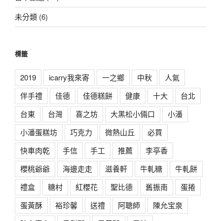
未分類
(6)
標籤
2019
icarry我來寄
一之鄉
中秋
人氣
伴手禮
佳德
佳德糕餅
健康
十大
台北
台東
台灣
喜之坊
大黑松小倆口
小潘
小潘蛋糕坊
巧克力
微熱山丘
必買
快車肉乾
手信
手工
推薦
李亭香
櫻桃爺爺
海邊走走
滋養軒
牛軋糖
牛軋餅
禮盒
糖村
紅櫻花
聖比德
舊振南
蛋捲
蛋黃酥
裕珍馨
送禮
阿聰師
陳允宝泉