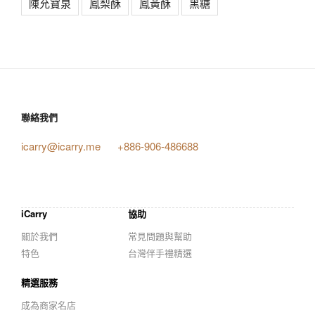
陳允寶泉
鳳梨酥
鳳黃酥
黑糖
聯絡我們
icarry@icarry.me
+886-906-486688
iCarry
協助
關於我們
常見問題與幫助
特色
台灣伴手禮精選
精選服務
成為商家名店