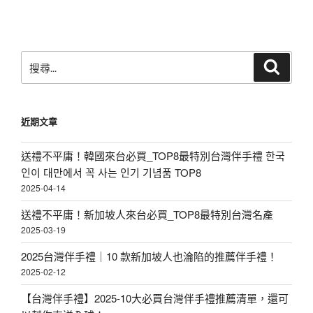
搜
搜
尋
尋
關
鍵
近期文章
字:
送禮不平庸！韓國來台必買_TOP8最特別台灣伴手禮 한국
인이 대만에서 꼭 사는 인기 기념품 TOP8
2025-04-14
送禮不平庸！新加坡人來台必買_TOP8最特別台灣名產
2025-03-19
2025台灣伴手禮｜10 款新加坡人也淪陷的推薦伴手禮！
2025-02-12
【台灣伴手禮】2025-10大必買台灣伴手禮推薦清單，還可