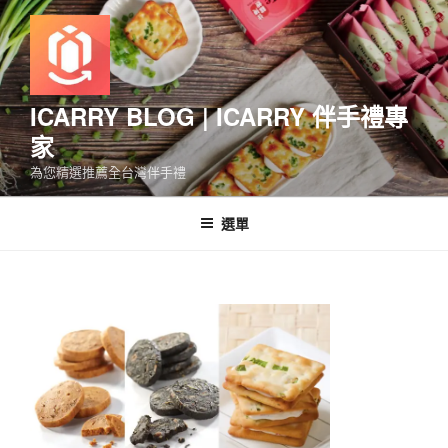
跳
至
主
要
內
ICARRY BLOG | ICARRY 伴手禮專
容
家
為您精選推薦全台灣伴手禮
選單