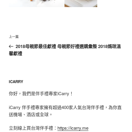
文
上
上一篇
章
一
2018母親節最佳獻禮 母親節好禮選購彙整 2018媽咪溫
導
篇
馨獻禮
覽
文
章
ICARRY
你好，我們是伴手禮專家iCarry！
iCarry 伴手禮專家擁有超過400家人氣台灣伴手禮，為你直
送機場、酒店或全球。
立刻線上買台灣伴手禮：
https://icarry.me