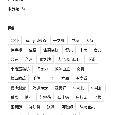
未分類
(6)
標籤
2019
icarry我來寄
一之鄉
中秋
人氣
伴手禮
佳德
佳德糕餅
健康
十大
台北
台東
台灣
喜之坊
大黑松小倆口
小潘
小潘蛋糕坊
巧克力
微熱山丘
必買
快車肉乾
手信
手工
推薦
李亭香
櫻桃爺爺
海邊走走
滋養軒
牛軋糖
牛軋餅
禮盒
糖村
紅櫻花
聖比德
舊振南
蛋捲
蛋黃酥
裕珍馨
送禮
阿聰師
陳允宝泉