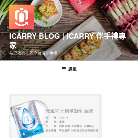
跳
至
主
要
內
ICARRY BLOG | ICARRY 伴手禮專
容
家
為您精選推薦全台灣伴手禮
選單