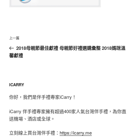
文
上
上一篇
章
一
2018母親節最佳獻禮 母親節好禮選購彙整 2018媽咪溫
導
篇
馨獻禮
覽
文
章
ICARRY
你好，我們是伴手禮專家iCarry！
iCarry 伴手禮專家擁有超過400家人氣台灣伴手禮，為你直
送機場、酒店或全球。
立刻線上買台灣伴手禮：
https://icarry.me