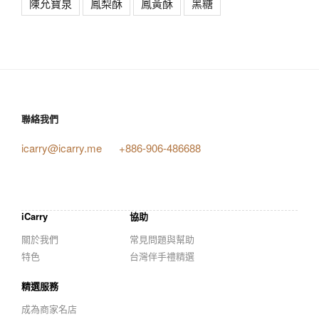
陳允寶泉
鳳梨酥
鳳黃酥
黑糖
聯絡我們
icarry@icarry.me
+886-906-486688
iCarry
協助
關於我們
常見問題與幫助
特色
台灣伴手禮精選
精選服務
成為商家名店