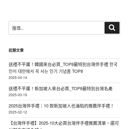
搜
搜
尋
尋
關
鍵
近期文章
字:
送禮不平庸！韓國來台必買_TOP8最特別台灣伴手禮 한국
인이 대만에서 꼭 사는 인기 기념품 TOP8
2025-04-14
送禮不平庸！新加坡人來台必買_TOP8最特別台灣名產
2025-03-19
2025台灣伴手禮｜10 款新加坡人也淪陷的推薦伴手禮！
2025-02-12
【台灣伴手禮】2025-10大必買台灣伴手禮推薦清單，還可