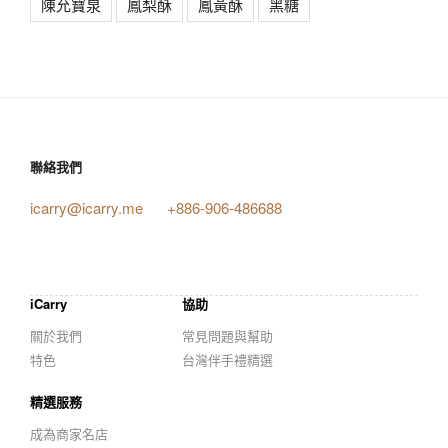
陳允寶泉
鳳梨酥
鳳黃酥
黑糖
聯絡我們
icarry@icarry.me
+886-906-486688
iCarry
協助
關於我們
常見問題與幫助
特色
台灣伴手禮精選
精選服務
成為商家名店