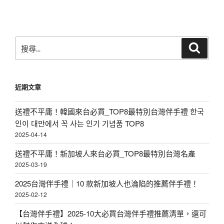
搜
搜
尋
尋
關
鍵
近期文章
字:
送禮不平庸！韓國來台必買_TOP8最特別台灣伴手禮 한국
인이 대만에서 꼭 사는 인기 기념품 TOP8
2025-04-14
送禮不平庸！新加坡人來台必買_TOP8最特別台灣名產
2025-03-19
2025台灣伴手禮｜10 款新加坡人也淪陷的推薦伴手禮！
2025-02-12
【台灣伴手禮】2025-10大必買台灣伴手禮推薦清單，還可