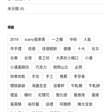
未分類
(6)
標籤
2019
icarry我來寄
一之鄉
中秋
人氣
伴手禮
佳德
佳德糕餅
健康
十大
台北
台東
台灣
喜之坊
大黑松小倆口
小潘
小潘蛋糕坊
巧克力
微熱山丘
必買
快車肉乾
手信
手工
推薦
李亭香
櫻桃爺爺
海邊走走
滋養軒
牛軋糖
牛軋餅
禮盒
糖村
紅櫻花
聖比德
舊振南
蛋捲
蛋黃酥
裕珍馨
送禮
阿聰師
陳允宝泉