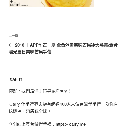
文
上
上一篇
章
一
2018 HAPPY 芒一夏 全台消暑美味芒果冰大募集/金黃
導
篇
陽光夏日美味芒果手信
覽
文
章
ICARRY
你好，我們是伴手禮專家iCarry！
iCarry 伴手禮專家擁有超過400家人氣台灣伴手禮，為你直
送機場、酒店或全球。
立刻線上買台灣伴手禮：
https://icarry.me