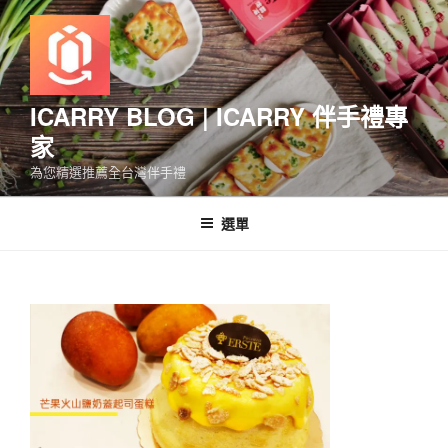
跳
至
主
要
內
ICARRY BLOG | ICARRY 伴手禮專
容
家
為您精選推薦全台灣伴手禮
選單