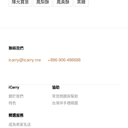
陳允寶泉
鳳梨酥
鳳黃酥
黑糖
聯絡我們
icarry@icarry.me
+886-906-486688
iCarry
協助
關於我們
常見問題與幫助
特色
台灣伴手禮精選
精選服務
成為商家名店