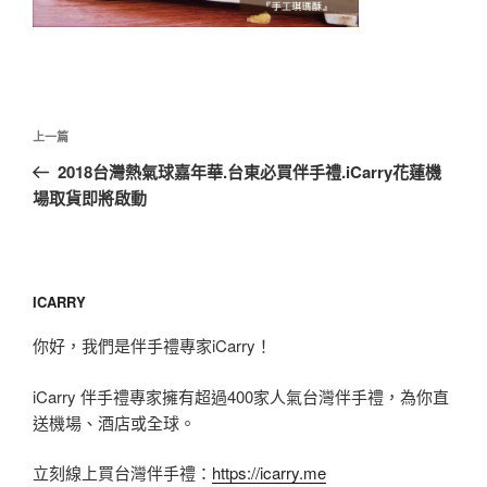
文
上
上一篇
章
一
2018台灣熱氣球嘉年華.台東必買伴手禮.iCarry花蓮機
導
篇
場取貨即將啟動
覽
文
章
ICARRY
你好，我們是伴手禮專家iCarry！
iCarry 伴手禮專家擁有超過400家人氣台灣伴手禮，為你直
送機場、酒店或全球。
立刻線上買台灣伴手禮：
https://icarry.me