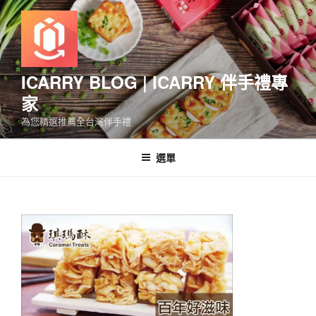
跳
至
主
要
內
ICARRY BLOG | ICARRY 伴手禮專
容
家
為您精選推薦全台灣伴手禮
選單