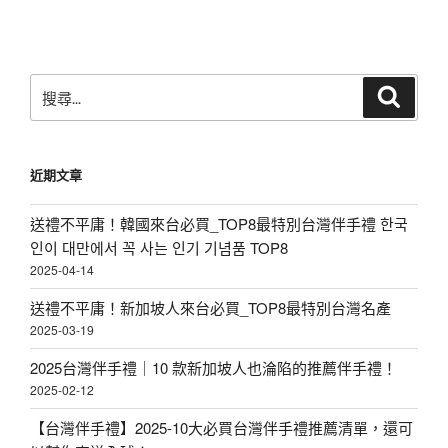
搜
搜
尋
尋
關
鍵
近期文章
字:
送禮不平庸！韓國來台必買_TOP8最特別台灣伴手禮 한국
인이 대만에서 꼭 사는 인기 기념품 TOP8
2025-04-14
送禮不平庸！新加坡人來台必買_TOP8最特別台灣名產
2025-03-19
2025台灣伴手禮｜10 款新加坡人也淪陷的推薦伴手禮！
2025-02-12
【台灣伴手禮】2025-10大必買台灣伴手禮推薦清單，還可