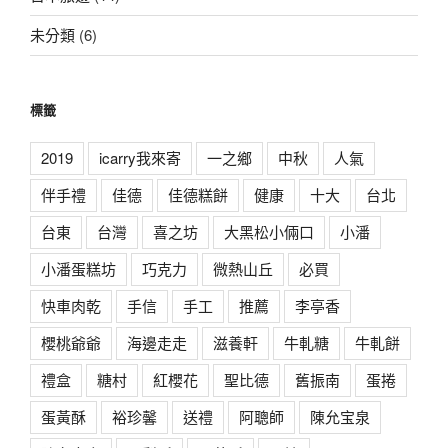
未分類
(6)
標籤
2019
icarry我來寄
一之鄉
中秋
人氣
伴手禮
佳德
佳德糕餅
健康
十大
台北
台東
台灣
喜之坊
大黑松小倆口
小潘
小潘蛋糕坊
巧克力
微熱山丘
必買
快車肉乾
手信
手工
推薦
李亭香
櫻桃爺爺
海邊走走
滋養軒
牛軋糖
牛軋餅
禮盒
糖村
紅櫻花
聖比德
舊振南
蛋捲
蛋黃酥
裕珍馨
送禮
阿聰師
陳允宝泉