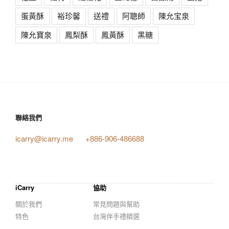
蛋黃酥
裕珍馨
送禮
阿聰師
陳允宝泉
陳允寶泉
鳳梨酥
鳳黃酥
黑糖
聯絡我們
icarry@icarry.me
+886-906-486688
iCarry
協助
關於我們
常見問題與幫助
特色
台灣伴手禮精選