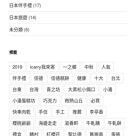
日本伴手禮
(17)
日本旅遊
(14)
未分類
(6)
標籤
2019
icarry我來寄
一之鄉
中秋
人氣
伴手禮
佳德
佳德糕餅
健康
十大
台北
台東
台灣
喜之坊
大黑松小倆口
小潘
小潘蛋糕坊
巧克力
微熱山丘
必買
快車肉乾
手信
手工
推薦
李亭香
櫻桃爺爺
海邊走走
滋養軒
牛軋糖
牛軋餅
禮盒
糖村
紅櫻花
聖比德
舊振南
蛋捲