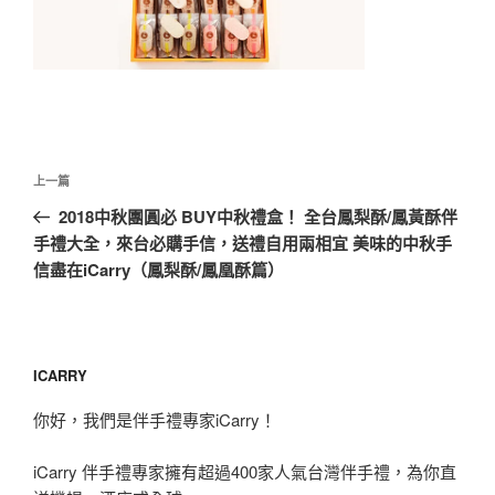
文
上
上一篇
章
一
2018中秋團圓必 BUY中秋禮盒！ 全台鳳梨酥/鳳黃酥伴
導
篇
手禮大全，來台必購手信，送禮自用兩相宜 美味的中秋手
覽
文
信盡在iCarry（鳳梨酥/鳳凰酥篇）
章
ICARRY
你好，我們是伴手禮專家iCarry！
iCarry 伴手禮專家擁有超過400家人氣台灣伴手禮，為你直