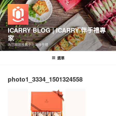
跳
至
主
要
內
ICARRY BLOG | ICARRY 伴手禮專
容
家
為您精選推薦全台灣伴手禮
選單
photo1_3334_1501324558