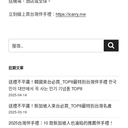
送機場、酒店或全球。
立刻線上買台灣伴手禮：
https://icarry.me
搜
搜
尋
尋
關
鍵
近期文章
字:
送禮不平庸！韓國來台必買_TOP8最特別台灣伴手禮 한국
인이 대만에서 꼭 사는 인기 기념품 TOP8
2025-04-14
送禮不平庸！新加坡人來台必買_TOP8最特別台灣名產
2025-03-19
2025台灣伴手禮｜10 款新加坡人也淪陷的推薦伴手禮！