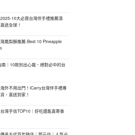
2025-10大必買台灣伴手禮推薦清
你直送全球！
台灣鳳梨酥推薦-Best 10 Pineapple
n
禮指南｜10款別出心裁、絕對必中的台
海外不用出門！iCarry台灣伴手禮專
出貨、直送到家！
台灣手信TOP10｜好吃還能直寄香
！傳承五代百年餅店｜郭元益｜人氣必