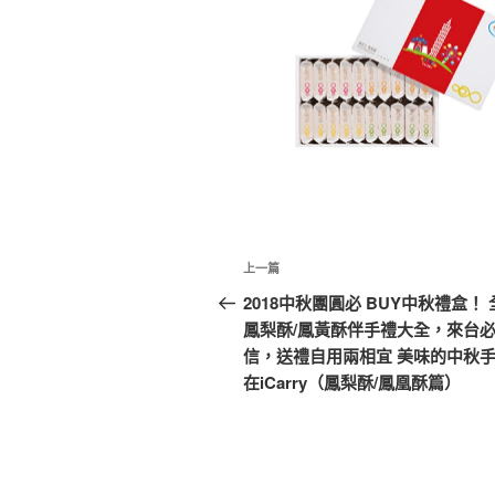
文
上
上一篇
章
一
2018中秋團圓必 BUY中秋禮盒！ 
篇
鳳梨酥/鳳黃酥伴手禮大全，來台
導
文
信，送禮自用兩相宜 美味的中秋
覽
章
在iCarry（鳳梨酥/鳳凰酥篇）