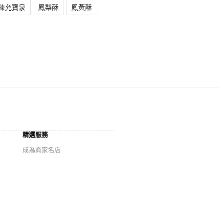
陳允寶泉
鳳梨酥
鳳黃酥
精選服務
成為商家名店