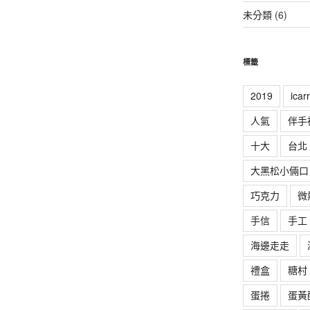
未分類
(6)
標籤
2019
ica
人氣
伴手
十大
台北
大黑松小倆口
巧克力
微
手信
手工
海邊走走
禮盒
糖村
蛋捲
蛋黃