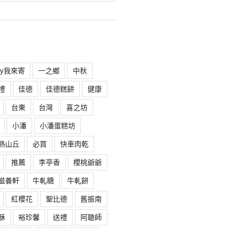
rry我來寄
一之鄉
中秋
禮
佳德
佳德糕餅
健康
台東
台灣
喜之坊
小潘
小潘蛋糕坊
熱山丘
必買
快車肉乾
推薦
李亭香
櫻桃爺爺
滋養軒
牛軋糖
牛軋餅
紅櫻花
聖比德
舊振南
酥
裕珍馨
送禮
阿聰師