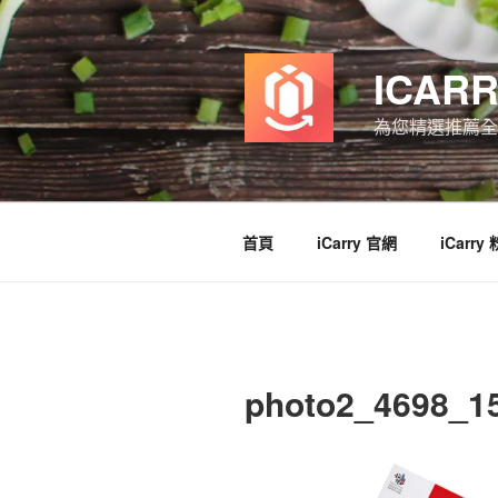
跳
至
主
ICAR
要
內
為您精選推薦全
容
首頁
iCarry 官網
iCarry
photo2_4698_1