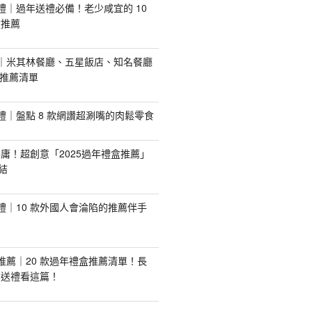
手禮｜過年送禮必備！老少咸宜的 10
盒推薦
推薦｜米其林餐廳、五星飯店、知名餐廳
配推薦清單
手禮｜盤點 8 款網讚超涮嘴的肉鬆零食
庸！超創意「2025過年禮盒推薦」
結
手禮｜10 款外國人會淪陷的推薦伴手
盒推薦｜20 款過年禮盒推薦清單！長
業送禮看這篇！