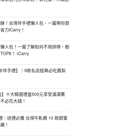
梨酥！台灣伴手禮懶人包，一篇帶你買
力iCarry！
購懶人包！一篇了解如何不用排隊，輕
P8！-iCarry
【新年伴手禮】｜9款名店經典必吃鳳梨
禮盒】十大精選禮盒500元享受滿滿驚
，不必花大錢！
手禮｜送禮必備 台灣牛軋糖 10 款甜蜜
收藏！