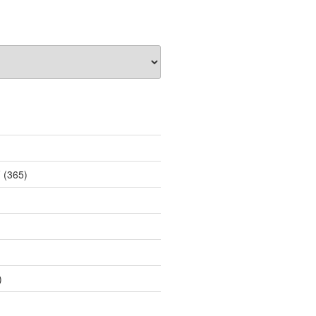
薦
(365)
)