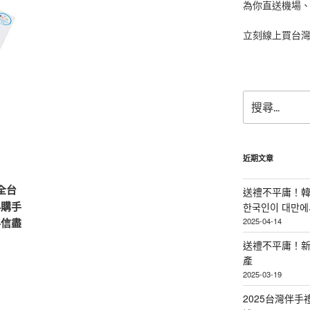
為你直送機場
立刻線上買台
搜
尋
關
鍵
字:
近期文章
全台
送禮不平庸！韓
必購手
한국인이 대만에서
手信盡
2025-04-14
送禮不平庸！新
產
2025-03-19
2025台灣伴