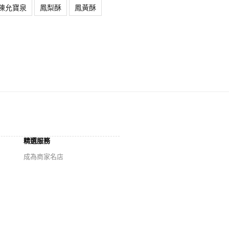
陳允寶泉
鳳梨酥
鳳黃酥
精選服務
成為商家名店