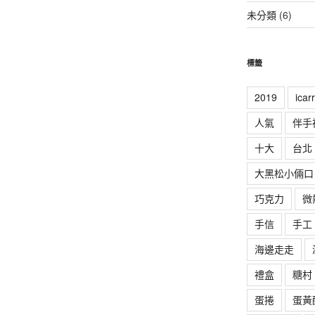
未分類
(6)
標籤
2019
ica
人氣
伴手
十大
台北
大黑松小倆口
巧克力
微
手信
手工
海邊走走
禮盒
糖村
蛋捲
蛋黃