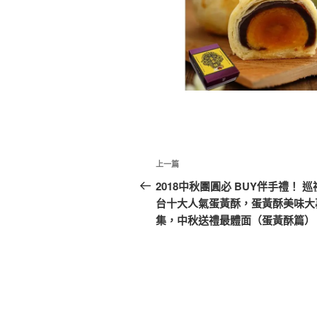
文
上
上一篇
章
一
2018中秋團圓必 BUY伴手禮！ 巡
篇
台十大人氣蛋黃酥，蛋黃酥美味大
導
文
集，中秋送禮最體面（蛋黃酥篇）
覽
章