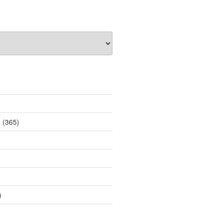
薦
(365)
)