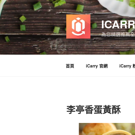
跳
至
主
ICAR
要
內
為您精選推薦全
容
首頁
iCarry 官網
iCarry
李亭香蛋黃酥