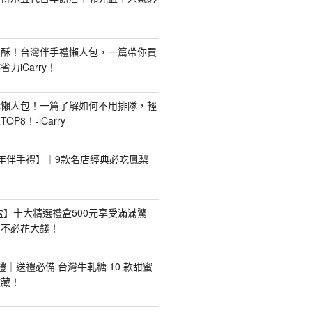
梨酥！台灣伴手禮懶人包，一篇帶你買
力iCarry！
購懶人包！一篇了解如何不用排隊，輕
P8！-iCarry
【新年伴手禮】｜9款名店經典必吃鳳梨
禮盒】十大精選禮盒500元享受滿滿驚
，不必花大錢！
手禮｜送禮必備 台灣牛軋糖 10 款甜蜜
收藏！