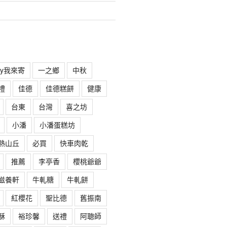
rry我來寄
一之鄉
中秋
禮
佳德
佳德糕餅
健康
台東
台灣
喜之坊
小潘
小潘蛋糕坊
熱山丘
必買
快車肉乾
推薦
李亭香
櫻桃爺爺
滋養軒
牛軋糖
牛軋餅
紅櫻花
聖比德
舊振南
酥
裕珍馨
送禮
阿聰師