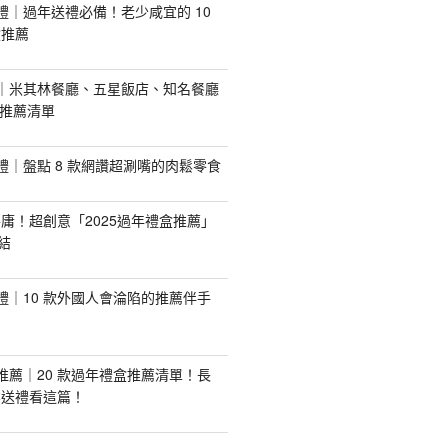
手禮｜過年送禮必備！老少咸宜的 10
盒推薦
推薦｜米其林餐廳、五星飯店、知名餐廳
配推薦清單
手禮｜盤點 8 款網讚超涮嘴的肉鬆零食
庸！超創意「2025過年禮盒推薦」
結
手禮｜10 款外國人會淪陷的推薦伴手
盒推薦｜20 款過年禮盒推薦清單！長
業送禮看這篇！