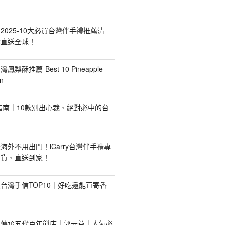
2025-10大必買台灣伴手禮推薦清
你直送全球！
台灣鳳梨酥推薦-Best 10 Pineapple
n
禮指南｜10款別出心裁、絕對必中的台
海外不用出門！iCarry台灣伴手禮專
出貨、直送到家！
台灣手信TOP10｜好吃還能直寄香
！傳承五代百年餅店｜郭元益｜人氣必