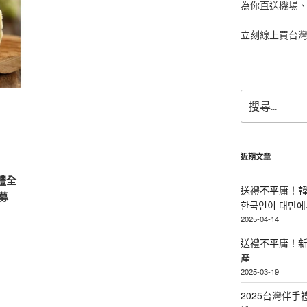
為你直送機場
立刻線上買台
搜
尋
關
鍵
字:
近期文章
禮全
送禮不平庸！韓
募
한국인이 대만에서
2025-04-14
送禮不平庸！新
產
2025-03-19
2025台灣伴