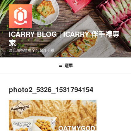
跳
至
主
要
內
ICARRY BLOG | ICARRY 伴手禮專
容
家
為您精選推薦全台灣伴手禮
選單
photo2_5326_1531794154