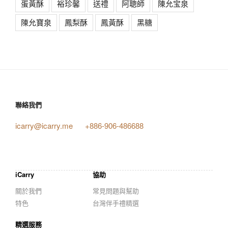
蛋黃酥
裕珍馨
送禮
阿聰師
陳允宝泉
陳允寶泉
鳳梨酥
鳳黃酥
黑糖
聯絡我們
icarry@icarry.me
+886-906-486688
iCarry
協助
關於我們
常見問題與幫助
特色
台灣伴手禮精選
精選服務