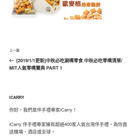
文
上
上一篇
章
一
[2019/1/1更新]中秋必吃涮嘴零食 中秋必吃零嘴清單/
導
篇
MIT人氣零嘴寶典 PART 1
覽
文
章
ICARRY
你好，我們是伴手禮專家iCarry！
iCarry 伴手禮專家擁有超過400家人氣台灣伴手禮，為你直
送機場、酒店或全球。