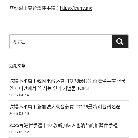
立刻線上買台灣伴手禮：
https://icarry.me
搜
搜
尋
尋
關
鍵
近期文章
字:
送禮不平庸！韓國來台必買_TOP8最特別台灣伴手禮 한국
인이 대만에서 꼭 사는 인기 기념품 TOP8
2025-04-14
送禮不平庸！新加坡人來台必買_TOP8最特別台灣名產
2025-03-19
2025台灣伴手禮｜10 款新加坡人也淪陷的推薦伴手禮！
2025-02-12