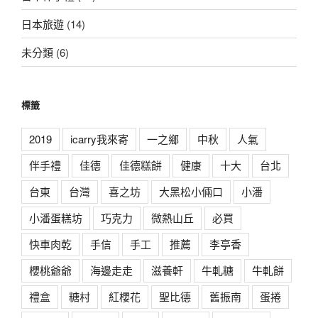
日本旅遊
(14)
未分類
(6)
標籤
2019
icarry我來寄
一之鄉
中秋
人氣
伴手禮
佳德
佳德糕餅
健康
十大
台北
台東
台灣
喜之坊
大黑松小倆口
小潘
小潘蛋糕坊
巧克力
微熱山丘
必買
快車肉乾
手信
手工
推薦
李亭香
櫻桃爺爺
海邊走走
滋養軒
牛軋糖
牛軋餅
禮盒
糖村
紅櫻花
聖比德
舊振南
蛋捲