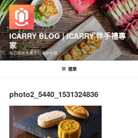
跳
至
主
要
內
ICARRY BLOG | ICARRY 伴手禮專
容
家
為您精選推薦全台灣伴手禮
選單
photo2_5440_1531324836