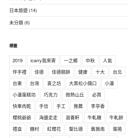
日本旅遊
(14)
未分類
(6)
標籤
2019
icarry我來寄
一之鄉
中秋
人氣
伴手禮
佳德
佳德糕餅
健康
十大
台北
台東
台灣
喜之坊
大黑松小倆口
小潘
小潘蛋糕坊
巧克力
微熱山丘
必買
快車肉乾
手信
手工
推薦
李亭香
櫻桃爺爺
海邊走走
滋養軒
牛軋糖
牛軋餅
禮盒
糖村
紅櫻花
聖比德
舊振南
蛋捲