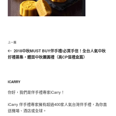
文
上
上一篇
章
一
2018中秋MUST BUY伴手禮/必買手信！全台人氣中秋
導
篇
好禮募集，體面中秋團圓禮（高CP值禮盒篇）
覽
文
章
ICARRY
你好，我們是伴手禮專家iCarry！
iCarry 伴手禮專家擁有超過400家人氣台灣伴手禮，為你直
送機場、酒店或全球。