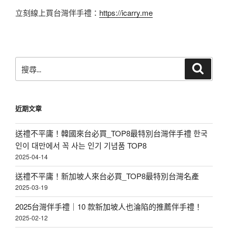
立刻線上買台灣伴手禮：
https://icarry.me
搜
搜
尋
尋
關
鍵
近期文章
字:
送禮不平庸！韓國來台必買_TOP8最特別台灣伴手禮 한국
인이 대만에서 꼭 사는 인기 기념품 TOP8
2025-04-14
送禮不平庸！新加坡人來台必買_TOP8最特別台灣名產
2025-03-19
2025台灣伴手禮｜10 款新加坡人也淪陷的推薦伴手禮！
2025-02-12