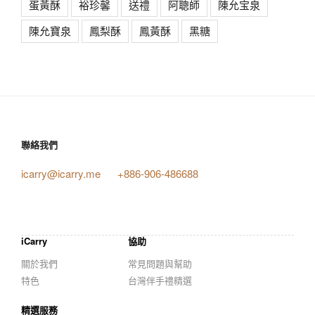
蛋黃酥
裕珍馨
送禮
阿聰師
陳允宝泉
陳允寶泉
鳳梨酥
鳳黃酥
黑糖
聯絡我們
icarry@icarry.me
+886-906-486688
iCarry
協助
關於我們
常見問題與幫助
特色
台灣伴手禮精選
精選服務