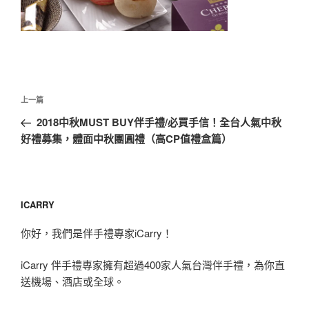
文
上
上一篇
章
一
2018中秋MUST BUY伴手禮/必買手信！全台人氣中秋
導
篇
好禮募集，體面中秋團圓禮（高CP值禮盒篇）
覽
文
章
ICARRY
你好，我們是伴手禮專家iCarry！
iCarry 伴手禮專家擁有超過400家人氣台灣伴手禮，為你直
送機場、酒店或全球。