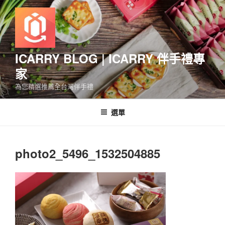
跳
至
主
要
內
ICARRY BLOG | ICARRY 伴手禮專
容
家
為您精選推薦全台灣伴手禮
選單
photo2_5496_1532504885