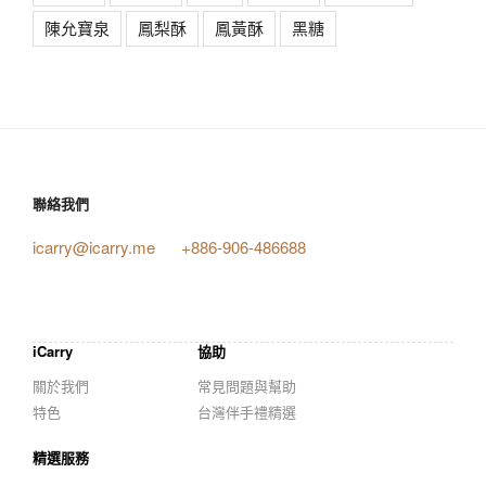
陳允寶泉
鳳梨酥
鳳黃酥
黑糖
聯絡我們
icarry@icarry.me
+886-906-486688
iCarry
協助
關於我們
常見問題與幫助
特色
台灣伴手禮精選
精選服務