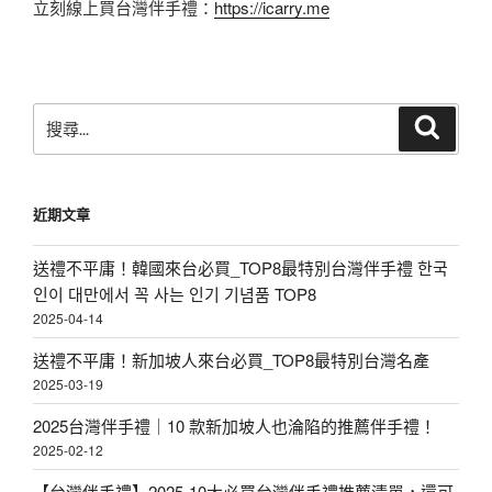
立刻線上買台灣伴手禮：
https://icarry.me
搜
搜
尋
尋
關
鍵
近期文章
字:
送禮不平庸！韓國來台必買_TOP8最特別台灣伴手禮 한국
인이 대만에서 꼭 사는 인기 기념품 TOP8
2025-04-14
送禮不平庸！新加坡人來台必買_TOP8最特別台灣名產
2025-03-19
2025台灣伴手禮｜10 款新加坡人也淪陷的推薦伴手禮！
2025-02-12
【台灣伴手禮】2025-10大必買台灣伴手禮推薦清單，還可