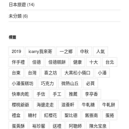
日本旅遊
(14)
未分類
(6)
標籤
2019
icarry我來寄
一之鄉
中秋
人氣
伴手禮
佳德
佳德糕餅
健康
十大
台北
台東
台灣
喜之坊
大黑松小倆口
小潘
小潘蛋糕坊
巧克力
微熱山丘
必買
快車肉乾
手信
手工
推薦
李亭香
櫻桃爺爺
海邊走走
滋養軒
牛軋糖
牛軋餅
禮盒
糖村
紅櫻花
聖比德
舊振南
蛋捲
蛋黃酥
裕珍馨
送禮
阿聰師
陳允宝泉