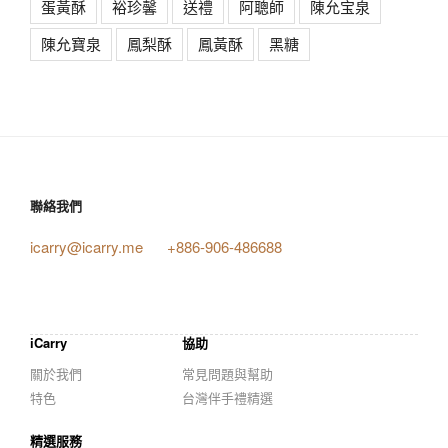
蛋黃酥
裕珍馨
送禮
阿聰師
陳允宝泉
陳允寶泉
鳳梨酥
鳳黃酥
黑糖
聯絡我們
icarry@icarry.me
+886-906-486688
iCarry
協助
關於我們
常見問題與幫助
特色
台灣伴手禮精選
精選服務