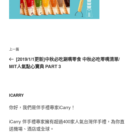
文
上
上一篇
章
一
[2019/1/1更新]中秋必吃涮嘴零食 中秋必吃零嘴清單/
導
篇
MIT人氣點心寶典 PART 3
覽
文
章
ICARRY
你好，我們是伴手禮專家iCarry！
iCarry 伴手禮專家擁有超過400家人氣台灣伴手禮，為你直
送機場、酒店或全球。