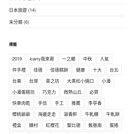
日本旅遊
(14)
未分類
(6)
標籤
2019
icarry我來寄
一之鄉
中秋
人氣
伴手禮
佳德
佳德糕餅
健康
十大
台北
台東
台灣
喜之坊
大黑松小倆口
小潘
小潘蛋糕坊
巧克力
微熱山丘
必買
快車肉乾
手信
手工
推薦
李亭香
櫻桃爺爺
海邊走走
滋養軒
牛軋糖
牛軋餅
禮盒
糖村
紅櫻花
聖比德
舊振南
蛋捲