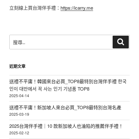
立刻線上買台灣伴手禮：
https://icarry.me
搜
搜
尋
尋
關
鍵
近期文章
字:
送禮不平庸！韓國來台必買_TOP8最特別台灣伴手禮 한국
인이 대만에서 꼭 사는 인기 기념품 TOP8
2025-04-14
送禮不平庸！新加坡人來台必買_TOP8最特別台灣名產
2025-03-19
2025台灣伴手禮｜10 款新加坡人也淪陷的推薦伴手禮！
2025-02-12