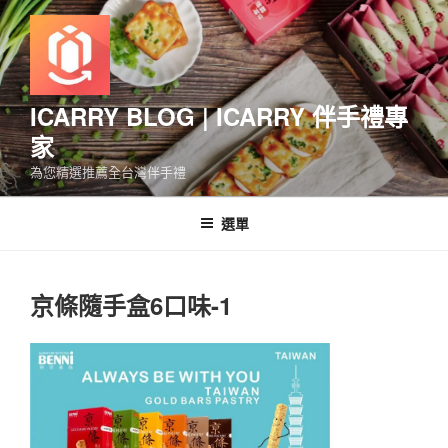
跳
至
主
要
內
ICARRY BLOG | ICARRY 伴手禮專
容
家
為您精選推薦全台灣伴手禮
選單
京條隨手盒6口味-1