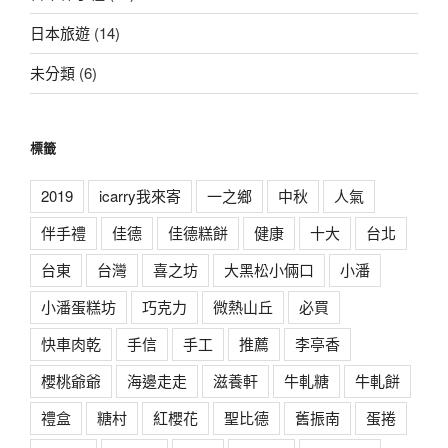
日本旅遊
(14)
未分類
(6)
標籤
2019
icarry我來寄
一之鄉
中秋
人氣
伴手禮
佳德
佳德糕餅
健康
十大
台北
台東
台灣
喜之坊
大黑松小倆口
小潘
小潘蛋糕坊
巧克力
微熱山丘
必買
快車肉乾
手信
手工
推薦
李亭香
櫻桃爺爺
海邊走走
滋養軒
牛軋糖
牛軋餅
禮盒
糖村
紅櫻花
聖比德
舊振南
蛋捲