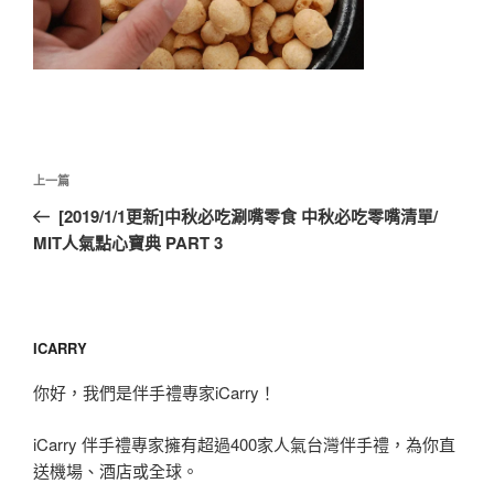
文
上
上一篇
章
一
[2019/1/1更新]中秋必吃涮嘴零食 中秋必吃零嘴清單/
導
篇
MIT人氣點心寶典 PART 3
覽
文
章
ICARRY
你好，我們是伴手禮專家iCarry！
iCarry 伴手禮專家擁有超過400家人氣台灣伴手禮，為你直
送機場、酒店或全球。