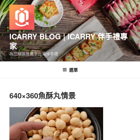
跳
至
主
要
內
ICARRY BLOG | ICARRY 伴手禮專
容
家
為您精選推薦全台灣伴手禮
選單
640×360魚酥丸情景