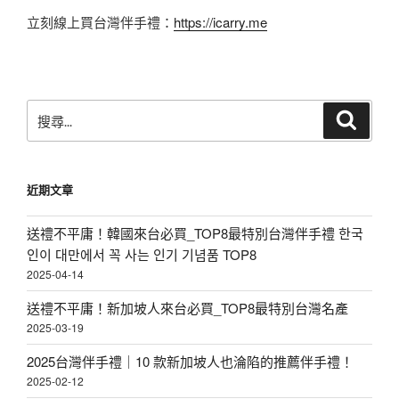
立刻線上買台灣伴手禮：
https://icarry.me
搜
搜
尋
尋
關
鍵
近期文章
字:
送禮不平庸！韓國來台必買_TOP8最特別台灣伴手禮 한국
인이 대만에서 꼭 사는 인기 기념품 TOP8
2025-04-14
送禮不平庸！新加坡人來台必買_TOP8最特別台灣名產
2025-03-19
2025台灣伴手禮｜10 款新加坡人也淪陷的推薦伴手禮！
2025-02-12