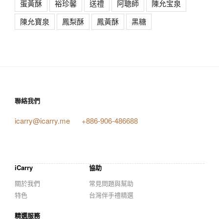
蛋黃酥
裕珍馨
送禮
阿聰師
陳允宝泉
陳允寶泉
鳳梨酥
鳳黃酥
黑糖
聯絡我們
icarry@icarry.me
+886-906-486688
iCarry
協助
關於我們
常見問題與幫助
特色
台灣伴手禮精選
精選服務