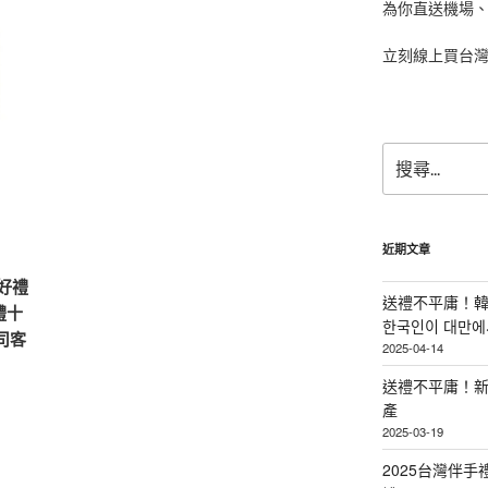
為你直送機場
立刻線上買台
搜
尋
關
鍵
字:
近期文章
春好禮
送禮不平庸！韓
禮十
한국인이 대만에서
司客
2025-04-14
送禮不平庸！新
產
2025-03-19
2025台灣伴