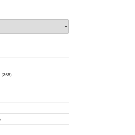
薦
(365)
)