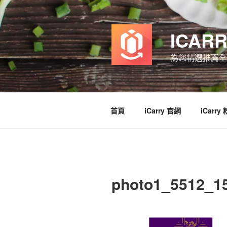
跳
至
主
ICAR
要
內
為您精選推薦全
容
首頁
iCarry 官網
iCarry
photo1_5512_1