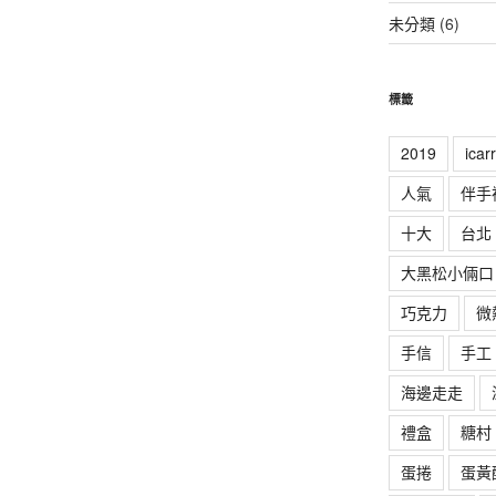
未分類
(6)
標籤
2019
ica
人氣
伴手
十大
台北
大黑松小倆口
巧克力
微
手信
手工
海邊走走
禮盒
糖村
蛋捲
蛋黃