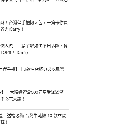
梨酥！台灣伴手禮懶人包，一篇帶你買
力iCarry！
購懶人包！一篇了解如何不用排隊，輕
P8！-iCarry
【新年伴手禮】｜9款名店經典必吃鳳梨
禮盒】十大精選禮盒500元享受滿滿驚
，不必花大錢！
手禮｜送禮必備 台灣牛軋糖 10 款甜蜜
收藏！