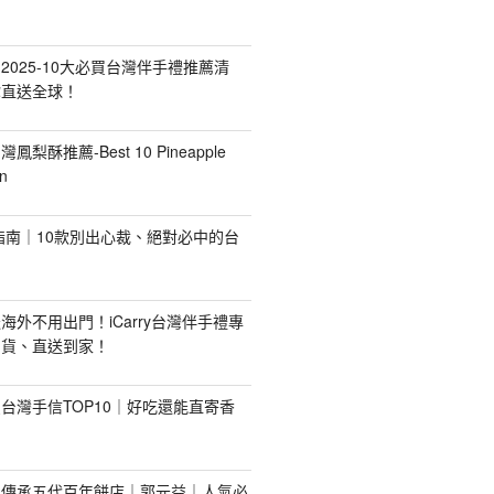
2025-10大必買台灣伴手禮推薦清
你直送全球！
台灣鳳梨酥推薦-Best 10 Pineapple
n
禮指南｜10款別出心裁、絕對必中的台
海外不用出門！iCarry台灣伴手禮專
出貨、直送到家！
台灣手信TOP10｜好吃還能直寄香
！傳承五代百年餅店｜郭元益｜人氣必