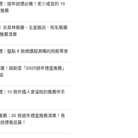
手禮｜過年送禮必備！老少咸宜的 10
盒推薦
推薦｜米其林餐廳、五星飯店、知名餐廳
配推薦清單
手禮｜盤點 8 款網讚超涮嘴的肉鬆零食
庸！超創意「2025過年禮盒推薦」
結
手禮｜10 款外國人會淪陷的推薦伴手
盒推薦｜20 款過年禮盒推薦清單！長
業送禮看這篇！