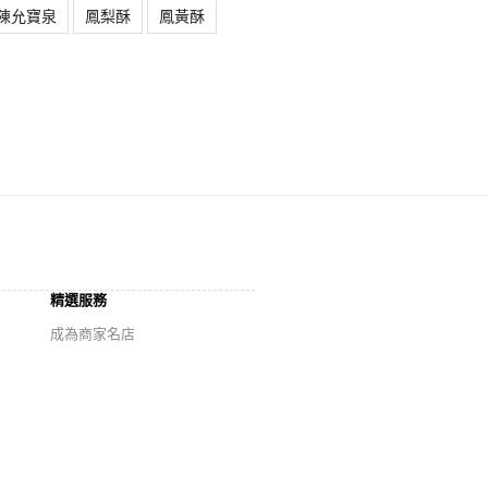
陳允寶泉
鳳梨酥
鳳黃酥
精選服務
成為商家名店