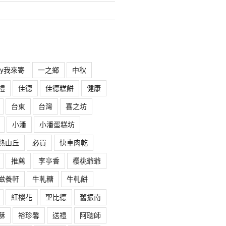
rry我來寄
一之鄉
中秋
禮
佳德
佳德糕餅
健康
台東
台灣
喜之坊
小潘
小潘蛋糕坊
熱山丘
必買
快車肉乾
推薦
李亭香
櫻桃爺爺
滋養軒
牛軋糖
牛軋餅
紅櫻花
聖比德
舊振南
酥
裕珍馨
送禮
阿聰師