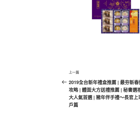
文
上
上一篇
章
一
2019全台新年禮盒推薦 | 最夯新
篇
攻略 | 體面大方送禮推薦 | 秘書選
導
文
大人氣首選 | 豬年伴手禮～長官上
覽
章
戶篇