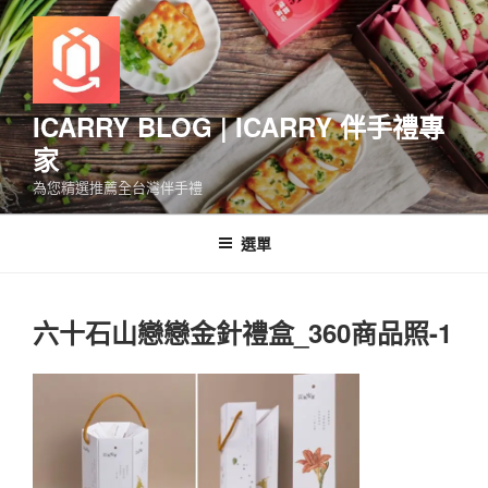
跳
至
主
要
內
ICARRY BLOG | ICARRY 伴手禮專
容
家
為您精選推薦全台灣伴手禮
選單
六十石山戀戀金針禮盒_360商品照-1