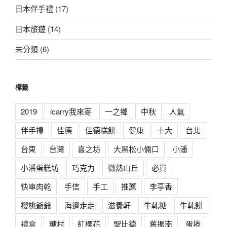
日本伴手禮
(17)
日本旅遊
(14)
未分類
(6)
標籤
2019
icarry我來寄
一之鄉
中秋
人氣
伴手禮
佳德
佳德糕餅
健康
十大
台北
台東
台灣
喜之坊
大黑松小倆口
小潘
小潘蛋糕坊
巧克力
微熱山丘
必買
快車肉乾
手信
手工
推薦
李亭香
櫻桃爺爺
海邊走走
滋養軒
牛軋糖
牛軋餅
禮盒
糖村
紅櫻花
聖比德
舊振南
蛋捲