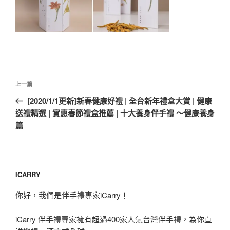
文
上
上一篇
章
一
[2020/1/1更新]新春健康好禮 | 全台新年禮盒大賞 | 健康
導
篇
送禮精選 | 實惠春節禮盒推薦 | 十大養身伴手禮 ～健康養身
覽
文
篇
章
ICARRY
你好，我們是伴手禮專家iCarry！
iCarry 伴手禮專家擁有超過400家人氣台灣伴手禮，為你直