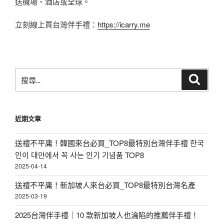
送機場、酒店或全球。
立刻線上買台灣伴手禮：
https://icarry.me
搜
搜
尋
尋
關
鍵
近期文章
字:
送禮不平庸！韓國來台必買_TOP8最特別台灣伴手禮 한국
인이 대만에서 꼭 사는 인기 기념품 TOP8
2025-04-14
送禮不平庸！新加坡人來台必買_TOP8最特別台灣名產
2025-03-19
2025台灣伴手禮｜10 款新加坡人也淪陷的推薦伴手禮！