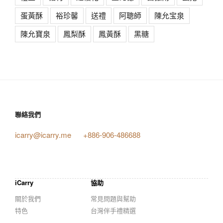
蛋黃酥
裕珍馨
送禮
阿聰師
陳允宝泉
陳允寶泉
鳳梨酥
鳳黃酥
黑糖
聯絡我們
icarry@icarry.me
+886-906-486688
iCarry
協助
關於我們
常見問題與幫助
特色
台灣伴手禮精選