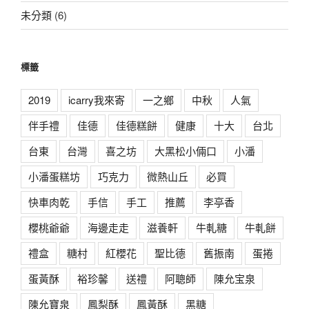
未分類
(6)
標籤
2019
icarry我來寄
一之鄉
中秋
人氣
伴手禮
佳德
佳德糕餅
健康
十大
台北
台東
台灣
喜之坊
大黑松小倆口
小潘
小潘蛋糕坊
巧克力
微熱山丘
必買
快車肉乾
手信
手工
推薦
李亭香
櫻桃爺爺
海邊走走
滋養軒
牛軋糖
牛軋餅
禮盒
糖村
紅櫻花
聖比德
舊振南
蛋捲
蛋黃酥
裕珍馨
送禮
阿聰師
陳允宝泉
陳允寶泉
鳳梨酥
鳳黃酥
黑糖