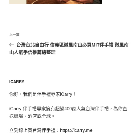
文
上
上一篇
章
一
台灣台北自由行 信義區微風南山必買MIT伴手禮 微風南
導
篇
山人氣手信推薦總整理
覽
文
章
ICARRY
你好，我們是伴手禮專家iCarry！
iCarry 伴手禮專家擁有超過400家人氣台灣伴手禮，為你直
送機場、酒店或全球。
立刻線上買台灣伴手禮：
https://icarry.me