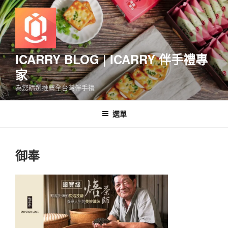
跳
至
主
要
內
ICARRY BLOG | ICARRY 伴手禮專
容
家
為您精選推薦全台灣伴手禮
選單
御奉