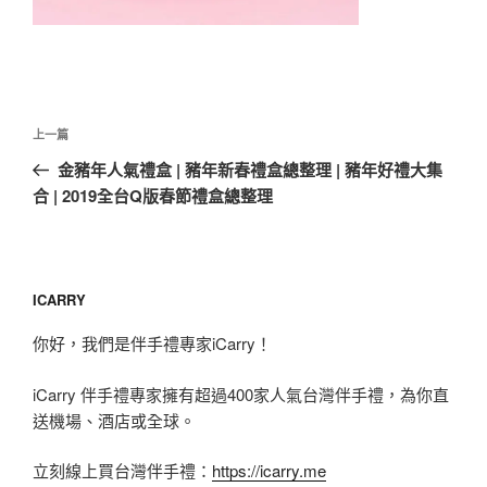
文
上
上一篇
章
一
金豬年人氣禮盒 | 豬年新春禮盒總整理 | 豬年好禮大集
導
篇
合 | 2019全台Q版春節禮盒總整理
覽
文
章
ICARRY
你好，我們是伴手禮專家iCarry！
iCarry 伴手禮專家擁有超過400家人氣台灣伴手禮，為你直
送機場、酒店或全球。
立刻線上買台灣伴手禮：
https://icarry.me