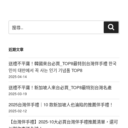
搜
搜
尋
尋
關
鍵
近期文章
字:
送禮不平庸！韓國來台必買_TOP8最特別台灣伴手禮 한국
인이 대만에서 꼭 사는 인기 기념품 TOP8
2025-04-14
送禮不平庸！新加坡人來台必買_TOP8最特別台灣名產
2025-03-19
2025台灣伴手禮｜10 款新加坡人也淪陷的推薦伴手禮！
2025-02-12
【台灣伴手禮】2025-10大必買台灣伴手禮推薦清單，還可