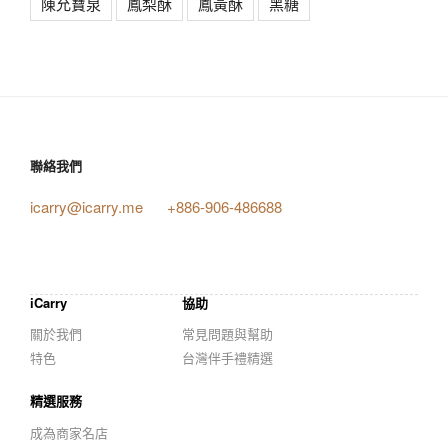
陳允寶泉
鳳梨酥
鳳黃酥
黑糖
聯絡我們
icarry@icarry.me
+886-906-486688
iCarry
協助
關於我們
常見問題與幫助
特色
台灣伴手禮精選
精選服務
成為商家名店