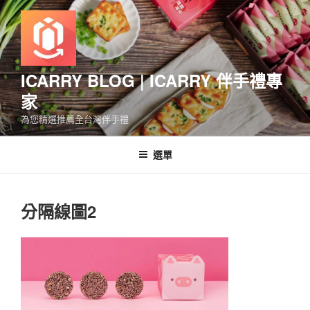
跳
至
主
要
內
ICARRY BLOG | ICARRY 伴手禮專
容
家
為您精選推薦全台灣伴手禮
選單
分隔線圖2