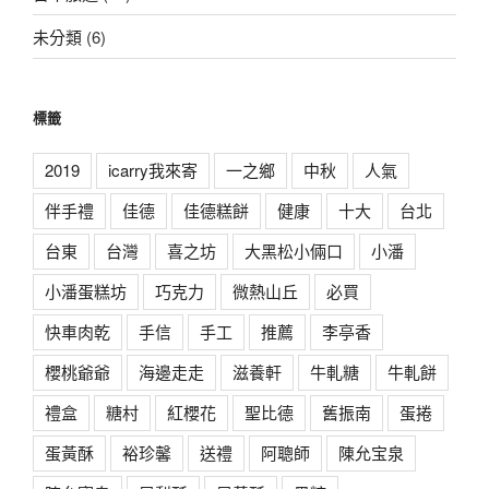
未分類
(6)
標籤
2019
icarry我來寄
一之鄉
中秋
人氣
伴手禮
佳德
佳德糕餅
健康
十大
台北
台東
台灣
喜之坊
大黑松小倆口
小潘
小潘蛋糕坊
巧克力
微熱山丘
必買
快車肉乾
手信
手工
推薦
李亭香
櫻桃爺爺
海邊走走
滋養軒
牛軋糖
牛軋餅
禮盒
糖村
紅櫻花
聖比德
舊振南
蛋捲
蛋黃酥
裕珍馨
送禮
阿聰師
陳允宝泉