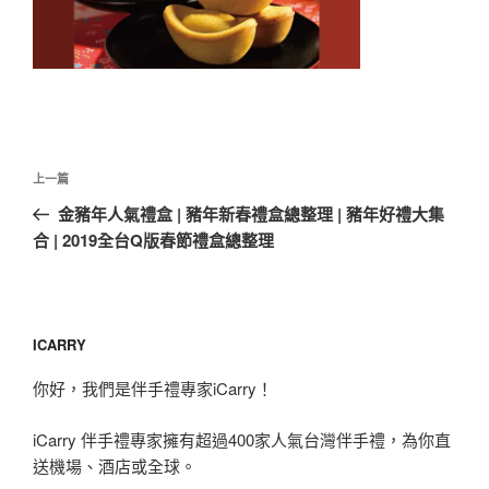
文
上
上一篇
章
一
金豬年人氣禮盒 | 豬年新春禮盒總整理 | 豬年好禮大集
導
篇
合 | 2019全台Q版春節禮盒總整理
覽
文
章
ICARRY
你好，我們是伴手禮專家iCarry！
iCarry 伴手禮專家擁有超過400家人氣台灣伴手禮，為你直
送機場、酒店或全球。