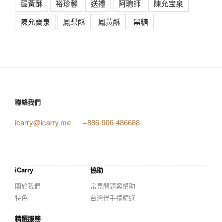
蛋黃酥
裕珍馨
送禮
阿聰師
陳允宝泉
陳允寶泉
鳳梨酥
鳳黃酥
黑糖
聯絡我們
icarry@icarry.me
+886-906-486688
iCarry
協助
關於我們
常見問題與幫助
特色
台灣伴手禮精選
精選服務