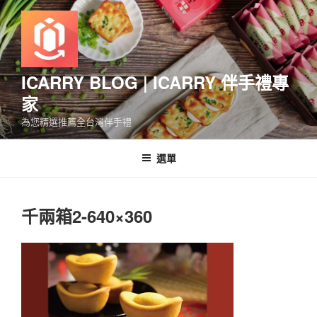
跳
至
主
要
內
ICARRY BLOG | ICARRY 伴手禮專
容
家
為您精選推薦全台灣伴手禮
選單
千兩箱2-640×360