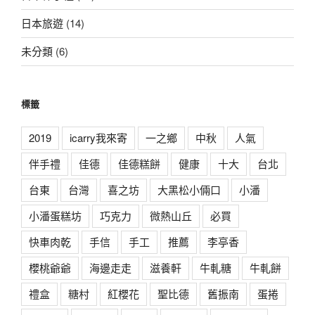
日本旅遊
(14)
未分類
(6)
標籤
2019
icarry我來寄
一之鄉
中秋
人氣
伴手禮
佳德
佳德糕餅
健康
十大
台北
台東
台灣
喜之坊
大黑松小倆口
小潘
小潘蛋糕坊
巧克力
微熱山丘
必買
快車肉乾
手信
手工
推薦
李亭香
櫻桃爺爺
海邊走走
滋養軒
牛軋糖
牛軋餅
禮盒
糖村
紅櫻花
聖比德
舊振南
蛋捲