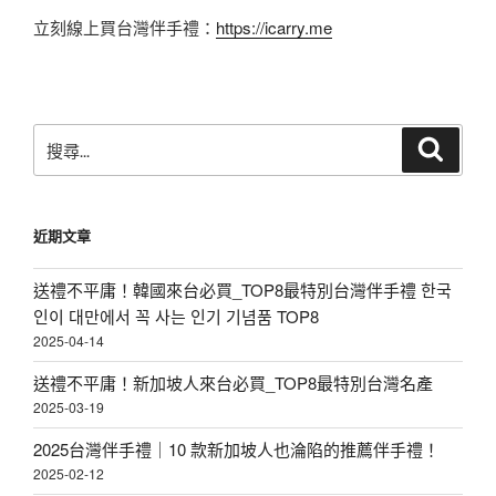
立刻線上買台灣伴手禮：
https://icarry.me
搜
搜
尋
尋
關
鍵
近期文章
字:
送禮不平庸！韓國來台必買_TOP8最特別台灣伴手禮 한국
인이 대만에서 꼭 사는 인기 기념품 TOP8
2025-04-14
送禮不平庸！新加坡人來台必買_TOP8最特別台灣名產
2025-03-19
2025台灣伴手禮｜10 款新加坡人也淪陷的推薦伴手禮！
2025-02-12