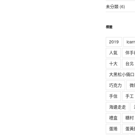
未分類
(6)
標籤
2019
ica
人氣
伴手
十大
台北
大黑松小倆口
巧克力
微
手信
手工
海邊走走
禮盒
糖村
蛋捲
蛋黃