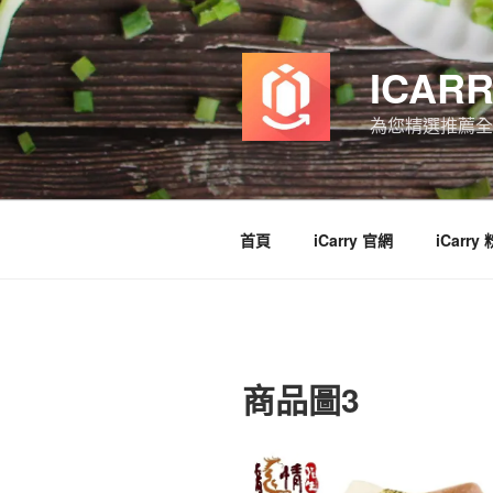
跳
至
主
ICAR
要
內
為您精選推薦全
容
首頁
iCarry 官網
iCarry
商品圖3