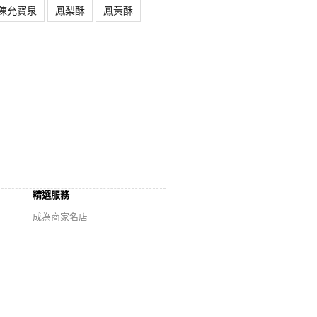
陳允寶泉
鳳梨酥
鳳黃酥
精選服務
成為商家名店