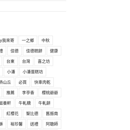
rry我來寄
一之鄉
中秋
禮
佳德
佳德糕餅
健康
台東
台灣
喜之坊
小潘
小潘蛋糕坊
熱山丘
必買
快車肉乾
推薦
李亭香
櫻桃爺爺
滋養軒
牛軋糖
牛軋餅
紅櫻花
聖比德
舊振南
酥
裕珍馨
送禮
阿聰師