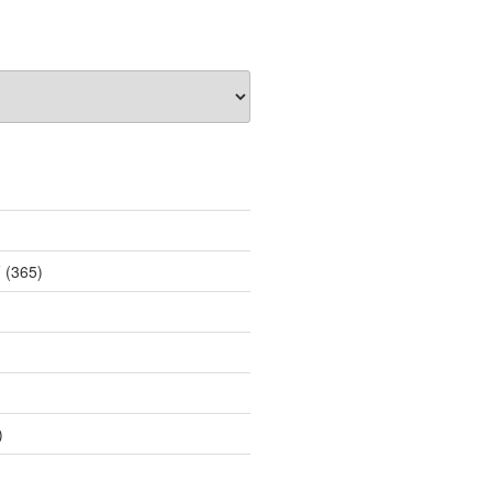
薦
(365)
)