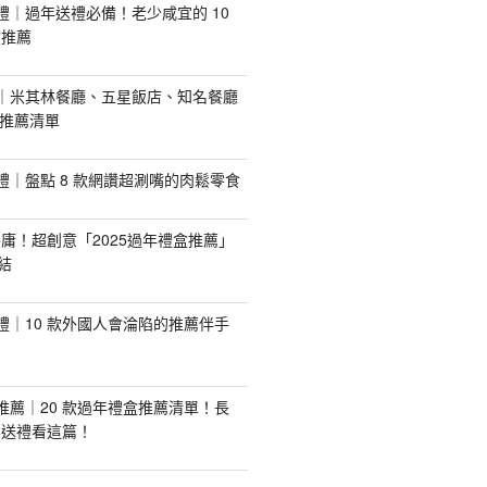
手禮｜過年送禮必備！老少咸宜的 10
盒推薦
推薦｜米其林餐廳、五星飯店、知名餐廳
配推薦清單
手禮｜盤點 8 款網讚超涮嘴的肉鬆零食
庸！超創意「2025過年禮盒推薦」
結
手禮｜10 款外國人會淪陷的推薦伴手
盒推薦｜20 款過年禮盒推薦清單！長
業送禮看這篇！