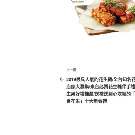
文
上
上一篇
章
一
2019最具人氣的花生糖/全台知名
篇
店家大募集/來台必買花生糖伴手禮
導
文
生果好禮推薦/送禮送到心坎裡的
覽
章
會花生」十大新春禮