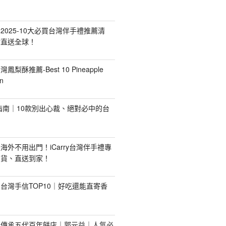
2025-10大必買台灣伴手禮推薦清
你直送全球！
台灣鳳梨酥推薦-Best 10 Pineapple
n
禮指南｜10款別出心裁、絕對必中的台
海外不用出門！iCarry台灣伴手禮專
出貨、直送到家！
台灣手信TOP10｜好吃還能直寄香
！傳承五代百年餅店｜郭元益｜人氣必