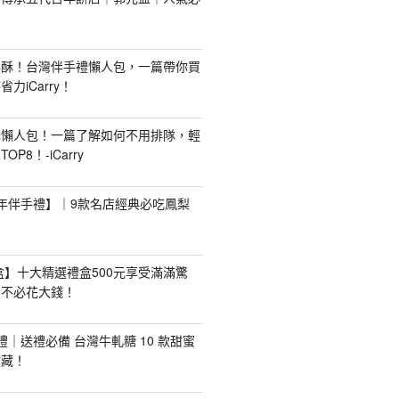
梨酥！台灣伴手禮懶人包，一篇帶你買
力iCarry！
購懶人包！一篇了解如何不用排隊，輕
P8！-iCarry
【新年伴手禮】｜9款名店經典必吃鳳梨
禮盒】十大精選禮盒500元享受滿滿驚
，不必花大錢！
手禮｜送禮必備 台灣牛軋糖 10 款甜蜜
收藏！