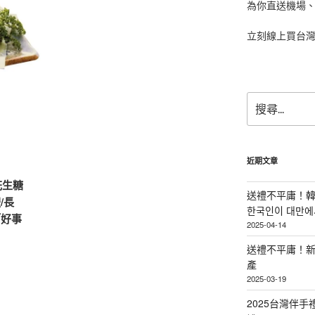
為你直送機場
立刻線上買台
搜
尋
關
鍵
字:
近期文章
花生糖
送禮不平庸！韓
/長
한국인이 대만에서
「好事
2025-04-14
送禮不平庸！新
產
2025-03-19
2025台灣伴