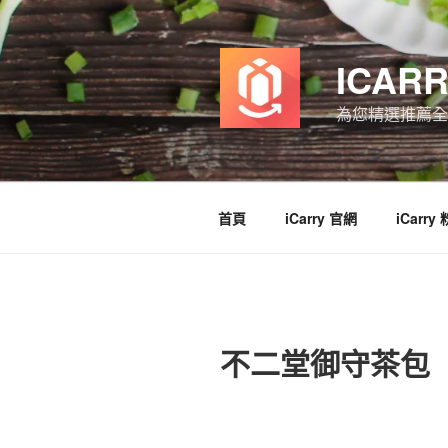
跳
至
主
ICAR
要
內
為您精選推薦全
容
首頁
iCarry 官網
iCarry
不二堂御守茶包