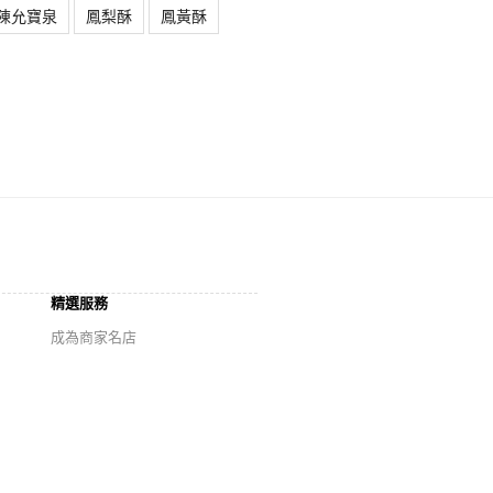
陳允寶泉
鳳梨酥
鳳黃酥
精選服務
成為商家名店