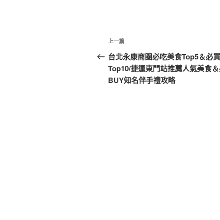
文
上
上一篇
章
一
台北永康商圈必吃美食Top5＆必
篇
Top10/捷運東門站推薦人氣美食
導
文
BUY知名伴手禮攻略
覽
章