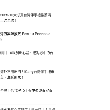
2025-10大必買台灣伴手禮推薦清
你直送全球！
台灣鳳梨酥推薦-Best 10 Pineapple
n
禮指南｜10款別出心裁、絕對必中的台
海外不用出門！iCarry台灣伴手禮專
出貨、直送到家！
台灣手信TOP10｜好吃還能直寄香
！傳承五代百年餅店｜郭元益｜人氣必