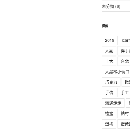
未分類
(6)
標籤
2019
ica
人氣
伴手
十大
台北
大黑松小倆口
巧克力
微
手信
手工
海邊走走
禮盒
糖村
蛋捲
蛋黃