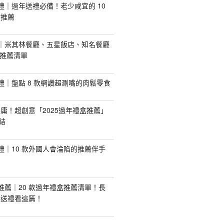
手禮｜過年送禮必備！老少咸宜的 10
盒推薦
推薦｜米其林餐廳、五星飯店、知名餐廳
配推薦清單
手禮｜盤點 8 款網讚超涮嘴的肉鬆零食
庸！超創意「2025過年禮盒推薦」
結
手禮｜10 款外國人會淪陷的推薦伴手
盒推薦｜20 款過年禮盒推薦清單！長
業送禮看這篇！