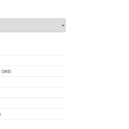
薦
(365)
)