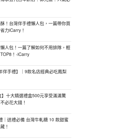
梨酥！台灣伴手禮懶人包，一篇帶你買
力iCarry！
購懶人包！一篇了解如何不用排隊，輕
P8！-iCarry
【新年伴手禮】｜9款名店經典必吃鳳梨
禮盒】十大精選禮盒500元享受滿滿驚
，不必花大錢！
手禮｜送禮必備 台灣牛軋糖 10 款甜蜜
收藏！