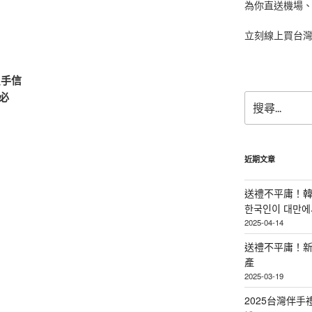
為你直送機場
立刻線上買台
買手信
＆必
搜
尋
關
鍵
字:
近期文章
送禮不平庸！韓
한국인이 대만에서
2025-04-14
送禮不平庸！新
產
2025-03-19
2025台灣伴