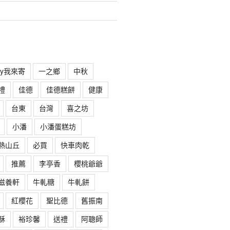
rry我來寄
一之鄉
中秋
禮
佳德
佳德糕餅
健康
台東
台灣
喜之坊
小潘
小潘蛋糕坊
熱山丘
必買
快車肉乾
推薦
李亭香
櫻桃爺爺
滋養軒
牛軋糖
牛軋餅
紅櫻花
聖比德
舊振南
酥
裕珍馨
送禮
阿聰師