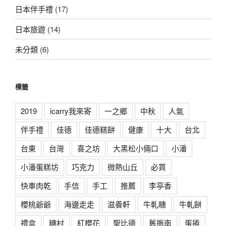
日本伴手禮
(17)
日本旅遊
(14)
未分類
(6)
標籤
2019
icarry我來寄
一之鄉
中秋
人氣
伴手禮
佳德
佳德糕餅
健康
十大
台北
台東
台灣
喜之坊
大黑松小倆口
小潘
小潘蛋糕坊
巧克力
微熱山丘
必買
快車肉乾
手信
手工
推薦
李亭香
櫻桃爺爺
海邊走走
滋養軒
牛軋糖
牛軋餅
禮盒
糖村
紅櫻花
聖比德
舊振南
蛋捲