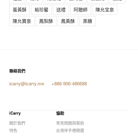
蛋黃酥
裕珍馨
送禮
阿聰師
陳允宝泉
陳允寶泉
鳳梨酥
鳳黃酥
黑糖
聯絡我們
icarry@icarry.me
+886-906-486688
iCarry
協助
關於我們
常見問題與幫助
特色
台灣伴手禮精選