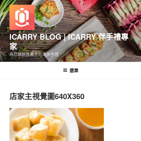
跳
至
主
要
內
ICARRY BLOG | ICARRY 伴手禮專
容
家
為您精選推薦全台灣伴手禮
選單
店家主視覺圖640X360