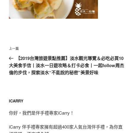
文
上
上一篇
章
一
【2019台灣旅遊景點推薦】淡水觀光導覽＆必吃必買10
導
篇
大美食手信丨淡水一日遊攻略＆打卡必食丨一起follow周杰
覽
文
倫的步伐，探索淡水“不能說的秘密”美景好味
章
ICARRY
你好，我們是伴手禮專家iCarry！
iCarry 伴手禮專家擁有超過400家人氣台灣伴手禮，為你直