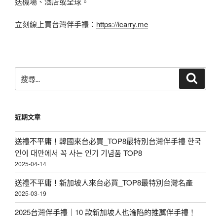
送機場、酒店或全球。
立刻線上買台灣伴手禮：
https://icarry.me
搜
搜
尋
尋
關
鍵
近期文章
字:
送禮不平庸！韓國來台必買_TOP8最特別台灣伴手禮 한국
인이 대만에서 꼭 사는 인기 기념품 TOP8
2025-04-14
送禮不平庸！新加坡人來台必買_TOP8最特別台灣名產
2025-03-19
2025台灣伴手禮｜10 款新加坡人也淪陷的推薦伴手禮！