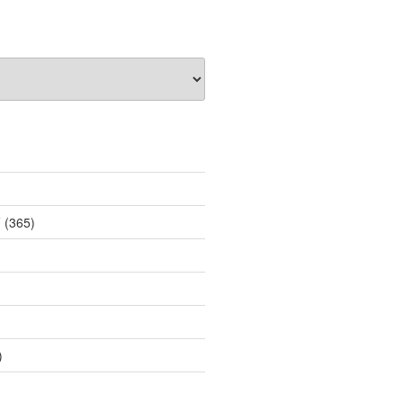
薦
(365)
)