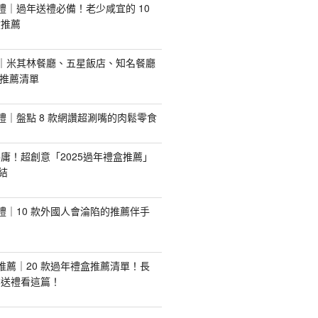
手禮｜過年送禮必備！老少咸宜的 10
盒推薦
推薦｜米其林餐廳、五星飯店、知名餐廳
配推薦清單
手禮｜盤點 8 款網讚超涮嘴的肉鬆零食
庸！超創意「2025過年禮盒推薦」
結
手禮｜10 款外國人會淪陷的推薦伴手
盒推薦｜20 款過年禮盒推薦清單！長
業送禮看這篇！