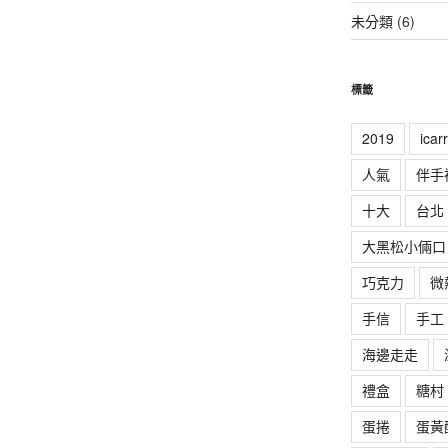
未分類
(6)
標籤
2019
ica
人氣
伴手
十大
台北
大黑松小倆口
巧克力
微
手信
手工
海邊走走
禮盒
糖村
蛋捲
蛋黃