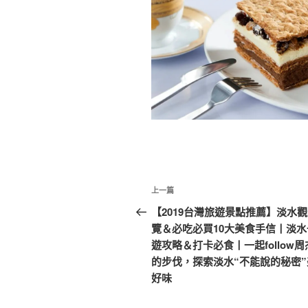
文
上
上一篇
章
一
【2019台灣旅遊景點推薦】淡水
篇
覽＆必吃必買10大美食手信丨淡水
導
文
遊攻略＆打卡必食丨一起follow周
覽
章
的步伐，探索淡水“不能說的秘密”
好味