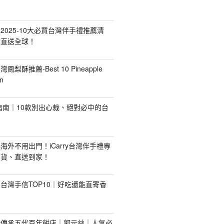
2025-10大必買台灣伴手禮推薦清
你直送全球！
台灣鳳梨酥推薦-Best 10 Pineapple
n
禮指南｜10款別出心裁、絕對必中的台
海外不用出門！iCarry台灣伴手禮專
出貨、直送到家！
台灣手信TOP10｜好吃還能直寄香
！傳承五代百年餅店｜郭元益｜人氣必