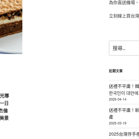
為你直送機場
立刻線上買台
搜
尋
關
鍵
字:
近期文章
送禮不平庸！韓
한국인이 대만에서
觀光導
2025-04-14
一日
送禮不平庸！新
杰倫
產
美景
2025-03-19
2025台灣伴