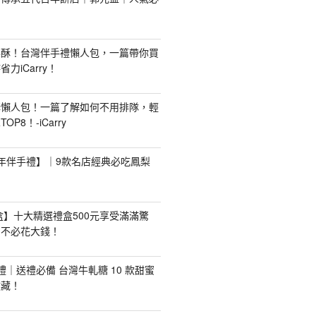
梨酥！台灣伴手禮懶人包，一篇帶你買
力iCarry！
購懶人包！一篇了解如何不用排隊，輕
P8！-iCarry
【新年伴手禮】｜9款名店經典必吃鳳梨
禮盒】十大精選禮盒500元享受滿滿驚
，不必花大錢！
手禮｜送禮必備 台灣牛軋糖 10 款甜蜜
收藏！