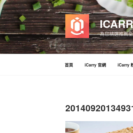
跳
至
主
ICAR
要
內
為您精選推薦全
容
首頁
iCarry 官網
iCarry
2014092013493