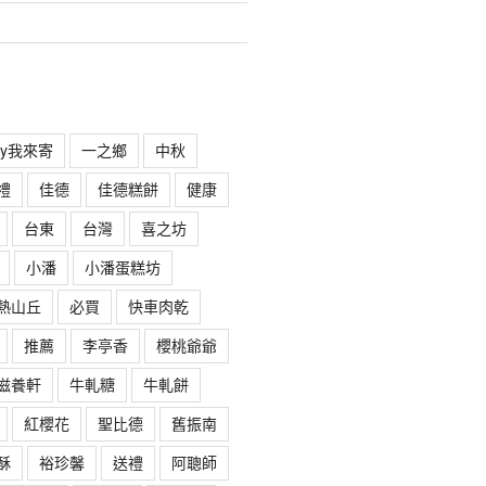
rry我來寄
一之鄉
中秋
禮
佳德
佳德糕餅
健康
台東
台灣
喜之坊
小潘
小潘蛋糕坊
熱山丘
必買
快車肉乾
推薦
李亭香
櫻桃爺爺
滋養軒
牛軋糖
牛軋餅
紅櫻花
聖比德
舊振南
酥
裕珍馨
送禮
阿聰師