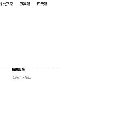
陳允寶泉
鳳梨酥
鳳黃酥
精選服務
成為商家名店