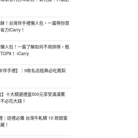
梨酥！台灣伴手禮懶人包，一篇帶你買
力iCarry！
購懶人包！一篇了解如何不用排隊，輕
P8！-iCarry
【新年伴手禮】｜9款名店經典必吃鳳梨
禮盒】十大精選禮盒500元享受滿滿驚
，不必花大錢！
手禮｜送禮必備 台灣牛軋糖 10 款甜蜜
收藏！