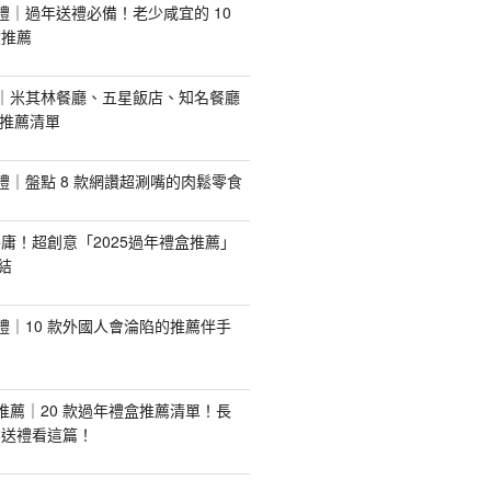
手禮｜過年送禮必備！老少咸宜的 10
盒推薦
推薦｜米其林餐廳、五星飯店、知名餐廳
配推薦清單
手禮｜盤點 8 款網讚超涮嘴的肉鬆零食
庸！超創意「2025過年禮盒推薦」
結
手禮｜10 款外國人會淪陷的推薦伴手
盒推薦｜20 款過年禮盒推薦清單！長
業送禮看這篇！