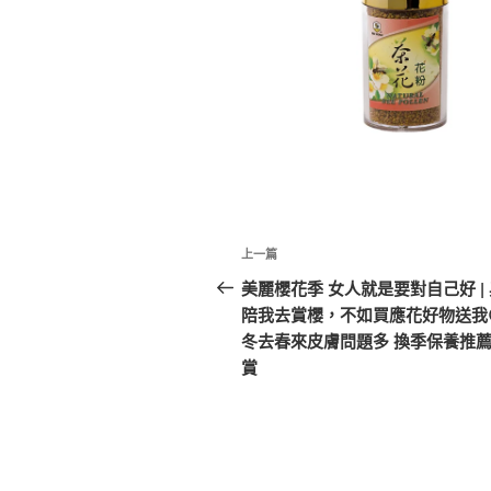
文
上
上一篇
章
一
美麗櫻花季 女人就是要對自己好 |
篇
陪我去賞櫻，不如買應花好物送我😍
導
文
冬去春來皮膚問題多 換季保養推
覽
章
賞