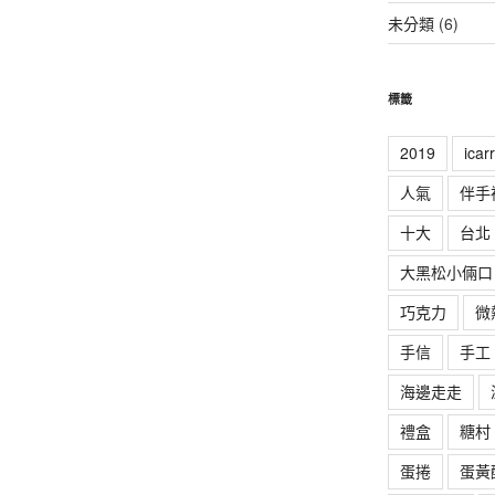
未分類
(6)
標籤
2019
ica
人氣
伴手
十大
台北
大黑松小倆口
巧克力
微
手信
手工
海邊走走
禮盒
糖村
蛋捲
蛋黃