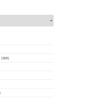
薦
(365)
)