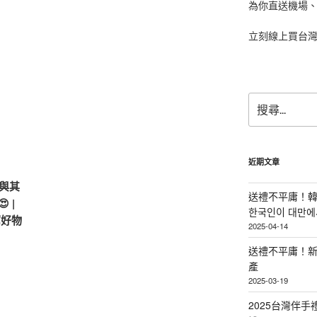
為你直送機場
立刻線上買台
搜
尋
關
鍵
字:
近期文章
 與其
送禮不平庸！韓
 |
한국인이 대만에서
薦好物
2025-04-14
送禮不平庸！新
產
2025-03-19
2025台灣伴