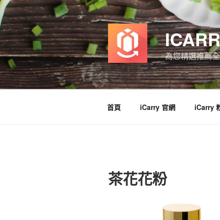
跳
至
主
ICAR
要
內
為您精選推薦全
容
首頁
iCarry 官網
iCarry
茶花花粉