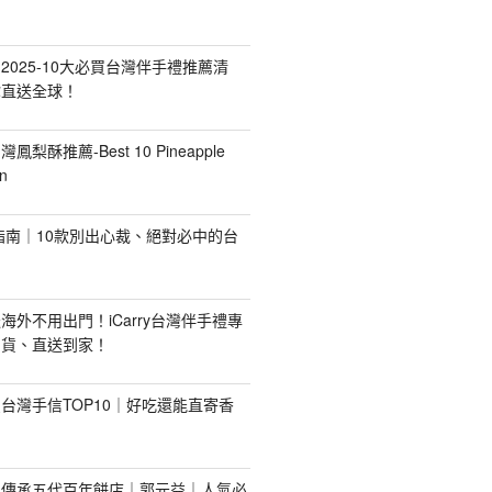
2025-10大必買台灣伴手禮推薦清
你直送全球！
台灣鳳梨酥推薦-Best 10 Pineapple
n
禮指南｜10款別出心裁、絕對必中的台
海外不用出門！iCarry台灣伴手禮專
出貨、直送到家！
台灣手信TOP10｜好吃還能直寄香
！傳承五代百年餅店｜郭元益｜人氣必