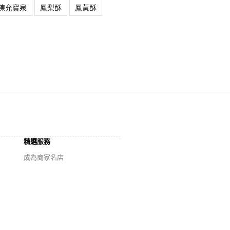
陳允寶泉
鳳梨酥
鳳黃酥
精選服務
成為商家名店