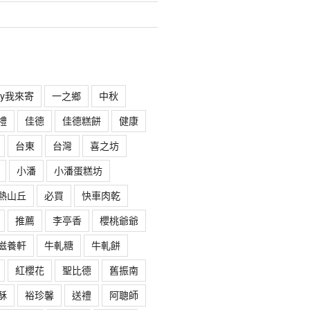
rry我來寄
一之鄉
中秋
禮
佳德
佳德糕餅
健康
台東
台灣
喜之坊
小潘
小潘蛋糕坊
熱山丘
必買
快車肉乾
推薦
李亭香
櫻桃爺爺
滋養軒
牛軋糖
牛軋餅
紅櫻花
聖比德
舊振南
酥
裕珍馨
送禮
阿聰師