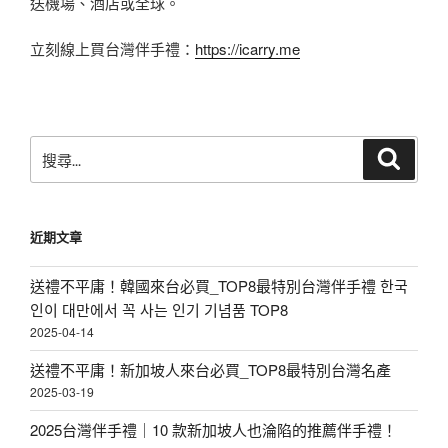
送機場、酒店或全球。
立刻線上買台灣伴手禮：
https://icarry.me
搜
搜
尋
尋
關
鍵
近期文章
字:
送禮不平庸！韓國來台必買_TOP8最特別台灣伴手禮 한국
인이 대만에서 꼭 사는 인기 기념품 TOP8
2025-04-14
送禮不平庸！新加坡人來台必買_TOP8最特別台灣名產
2025-03-19
2025台灣伴手禮｜10 款新加坡人也淪陷的推薦伴手禮！