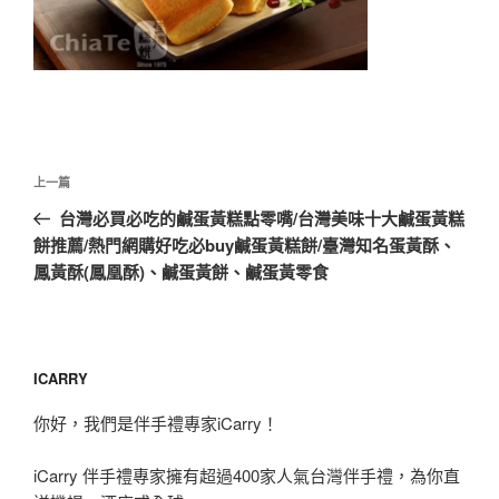
文
上
上一篇
章
一
台灣必買必吃的鹹蛋黃糕點零嘴/台灣美味十大鹹蛋黃糕
導
篇
餅推薦/熱門網購好吃必buy鹹蛋黃糕餅/臺灣知名蛋黃酥、
覽
文
鳳黃酥(鳳凰酥)、鹹蛋黃餅、鹹蛋黃零食
章
ICARRY
你好，我們是伴手禮專家iCarry！
iCarry 伴手禮專家擁有超過400家人氣台灣伴手禮，為你直