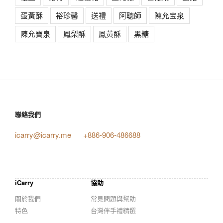
蛋黃酥
裕珍馨
送禮
阿聰師
陳允宝泉
陳允寶泉
鳳梨酥
鳳黃酥
黑糖
聯絡我們
icarry@icarry.me
+886-906-486688
iCarry
協助
關於我們
常見問題與幫助
特色
台灣伴手禮精選