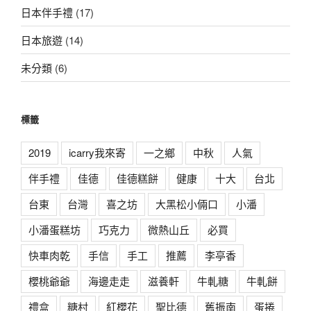
日本伴手禮
(17)
日本旅遊
(14)
未分類
(6)
標籤
2019
icarry我來寄
一之鄉
中秋
人氣
伴手禮
佳德
佳德糕餅
健康
十大
台北
台東
台灣
喜之坊
大黑松小倆口
小潘
小潘蛋糕坊
巧克力
微熱山丘
必買
快車肉乾
手信
手工
推薦
李亭香
櫻桃爺爺
海邊走走
滋養軒
牛軋糖
牛軋餅
禮盒
糖村
紅櫻花
聖比德
舊振南
蛋捲