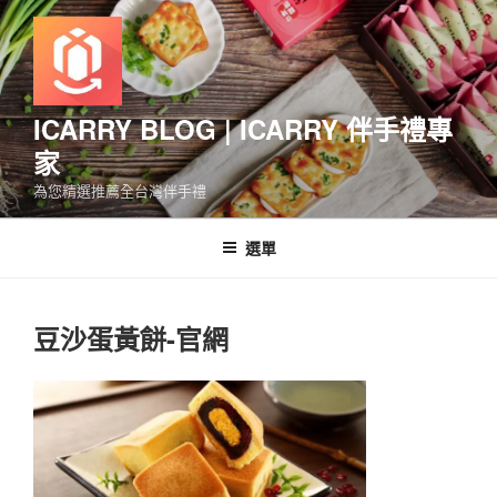
跳
至
主
要
內
ICARRY BLOG | ICARRY 伴手禮專
容
家
為您精選推薦全台灣伴手禮
選單
豆沙蛋黃餅-官網