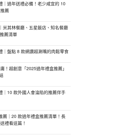
手禮｜過年送禮必備！老少咸宜的 10
盒推薦
推薦｜米其林餐廳、五星飯店、知名餐廳
配推薦清單
手禮｜盤點 8 款網讚超涮嘴的肉鬆零食
庸！超創意「2025過年禮盒推薦」
結
手禮｜10 款外國人會淪陷的推薦伴手
盒推薦｜20 款過年禮盒推薦清單！長
業送禮看這篇！