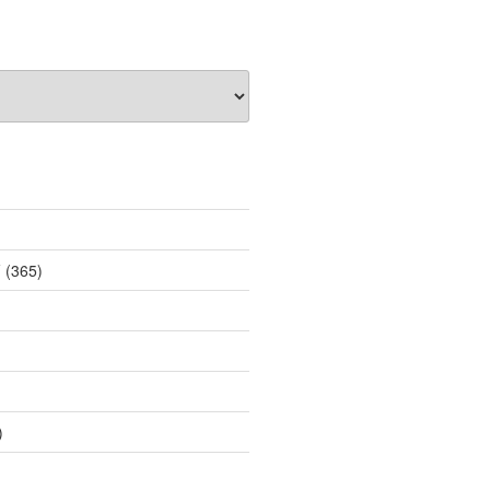
薦
(365)
)