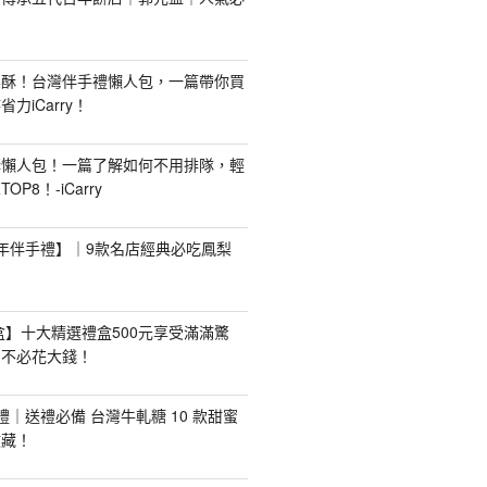
梨酥！台灣伴手禮懶人包，一篇帶你買
力iCarry！
購懶人包！一篇了解如何不用排隊，輕
P8！-iCarry
【新年伴手禮】｜9款名店經典必吃鳳梨
禮盒】十大精選禮盒500元享受滿滿驚
，不必花大錢！
手禮｜送禮必備 台灣牛軋糖 10 款甜蜜
收藏！