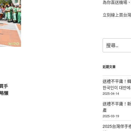
為你直送機場
立刻線上買台
搜
尋
關
鍵
字:
近期文章
送禮不平庸！韓
買手
한국인이 대만에서
攻略懶
2025-04-14
送禮不平庸！新
產
2025-03-19
2025台灣伴