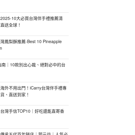
2025-10大必買台灣伴手禮推薦清
你直送全球！
台灣鳳梨酥推薦-Best 10 Pineapple
n
禮指南｜10款別出心裁、絕對必中的台
海外不用出門！iCarry台灣伴手禮專
出貨、直送到家！
台灣手信TOP10｜好吃還能直寄香
！傳承五代百年餅店｜郭元益｜人氣必