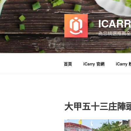
跳
至
主
ICAR
要
內
為您精選推薦全
容
首頁
iCarry 官網
iCarry
大甲五十三庄陣