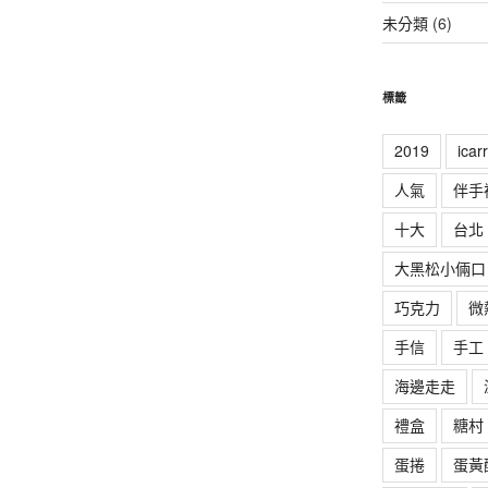
未分類
(6)
標籤
2019
ica
人氣
伴手
十大
台北
大黑松小倆口
巧克力
微
手信
手工
海邊走走
禮盒
糖村
蛋捲
蛋黃