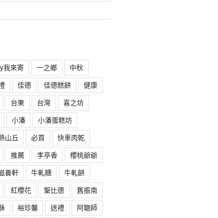
rry我來寄
一之鄉
中秋
禮
佳德
佳德糕餅
健康
台東
台灣
喜之坊
小潘
小潘蛋糕坊
熱山丘
必買
快車肉乾
推薦
李亭香
櫻桃爺爺
滋養軒
牛軋糖
牛軋餅
紅櫻花
聖比德
舊振南
酥
裕珍馨
送禮
阿聰師