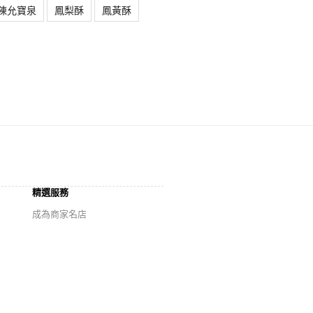
陳允寶泉
鳳梨酥
鳳黃酥
精選服務
成為商家名店