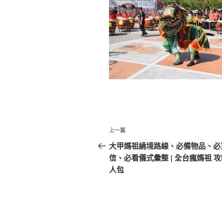
文
上
上一篇
章
一
大甲媽祖繞境路線、必備物品、必
篇
信、必看儀式彙整 | 全台瘋媽祖 
導
文
人包
覽
章