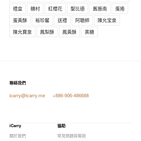
禮盒
糖村
紅櫻花
聖比德
舊振南
蛋捲
蛋黃酥
裕珍馨
送禮
阿聰師
陳允宝泉
陳允寶泉
鳳梨酥
鳳黃酥
黑糖
聯絡我們
icarry@icarry.me
+886-906-486688
iCarry
協助
關於我們
常見問題與幫助