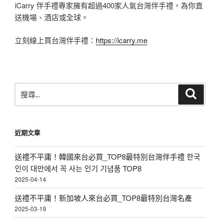
iCarry 伴手禮專家擁有超過400家人氣台灣伴手禮，為你直
送機場、酒店或全球。
立刻線上買台灣伴手禮：
https://icarry.me
搜
搜
尋
尋
關
鍵
近期文章
字:
送禮不平庸！韓國來台必買_TOP8最特別台灣伴手禮 한국
인이 대만에서 꼭 사는 인기 기념품 TOP8
2025-04-14
送禮不平庸！新加坡人來台必買_TOP8最特別台灣名產
2025-03-19