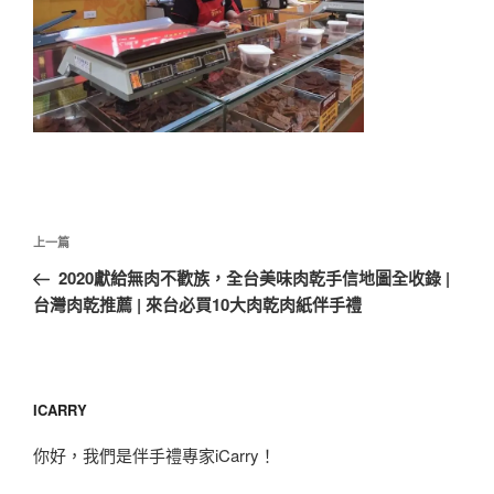
文
上
上一篇
章
一
2020獻給無肉不歡族，全台美味肉乾手信地圖全收錄 |
導
篇
台灣肉乾推薦 | 來台必買10大肉乾肉紙伴手禮
覽
文
章
ICARRY
你好，我們是伴手禮專家iCarry！