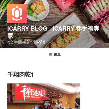
跳
至
主
要
內
ICARRY BLOG | ICARRY 伴手禮專
容
家
為您精選推薦全台灣伴手禮
選單
千翔肉乾1