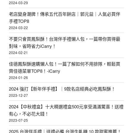
2024-03-29
老店變身潮牌！傳承五代百年餅店｜郭元益｜人氣必買伴
手禮TOP8
2024-03-22
不要只會買鳳梨酥！台灣伴手禮懶人包，一篇帶你買得最
對味，省時省力iCarry！
2024-02-21
佳德鳳梨酥速購懶人包！一篇了解如何不用排隊，輕鬆買
齊佳德菜單TOP8！-iCarry
2024-01-26
2024 強打【新年伴手禮】｜9款名店經典必吃鳳梨酥！
2023-12-27
2024【中秋禮盒】十大精選禮盒500元享受滿滿驚喜！送禮
有心，不必花大錢！
2023-07-25
2025 台灣伴手禮｜送禮必備 台灣牛軋糖 10 款甜蜜推薦！