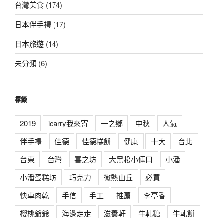
台灣美食
(174)
日本伴手禮
(17)
日本旅遊
(14)
未分類
(6)
標籤
2019
icarry我來寄
一之鄉
中秋
人氣
伴手禮
佳德
佳德糕餅
健康
十大
台北
台東
台灣
喜之坊
大黑松小倆口
小潘
小潘蛋糕坊
巧克力
微熱山丘
必買
快車肉乾
手信
手工
推薦
李亭香
櫻桃爺爺
海邊走走
滋養軒
牛軋糖
牛軋餅