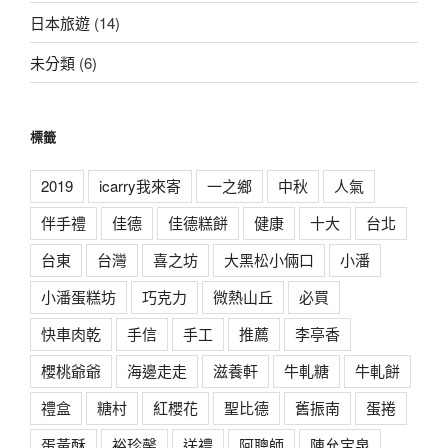
日本旅遊
(14)
未分類
(6)
標籤
2019
icarry我來寄
一之鄉
中秋
人氣
伴手禮
佳德
佳德糕餅
健康
十大
台北
台東
台灣
喜之坊
大黑松小倆口
小潘
小潘蛋糕坊
巧克力
微熱山丘
必買
快車肉乾
手信
手工
推薦
李亭香
櫻桃爺爺
海邊走走
滋養軒
牛軋糖
牛軋餅
禮盒
糖村
紅櫻花
聖比德
舊振南
蛋捲
蛋黃酥
裕珍馨
送禮
阿聰師
陳允宝泉