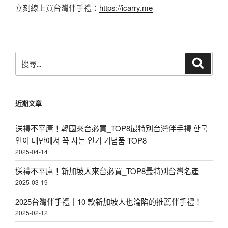
立刻線上買台灣伴手禮：
https://icarry.me
搜
搜
尋
尋
關
鍵
近期文章
字:
送禮不平庸！韓國來台必買_TOP8最特別台灣伴手禮 한국
인이 대만에서 꼭 사는 인기 기념품 TOP8
2025-04-14
送禮不平庸！新加坡人來台必買_TOP8最特別台灣名產
2025-03-19
2025台灣伴手禮｜10 款新加坡人也淪陷的推薦伴手禮！
2025-02-12