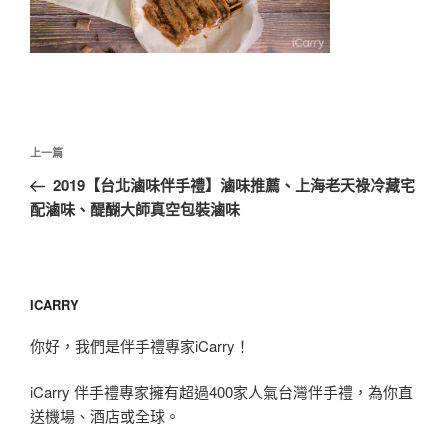
文
上
上一篇
章
一
2019【台北滷味伴手禮】滷味推薦、上海老天祿冷藏宅
導
篇
配滷味、醍醐大師真空包裝滷味
覽
文
章
ICARRY
你好，我們是伴手禮專家iCarry！
iCarry 伴手禮專家擁有超過400家人氣台灣伴手禮，為你直
送機場、酒店或全球。