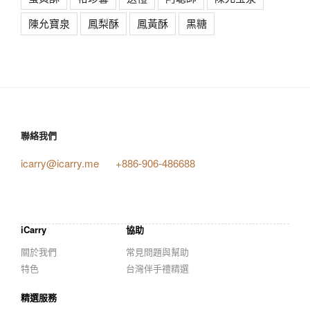
陳允寶泉
鳳梨酥
鳳黃酥
黑糖
聯絡我們
icarry@icarry.me
+886-906-486688
iCarry
協助
關於我們
常見問題與幫助
特色
台灣伴手禮精選
精選服務