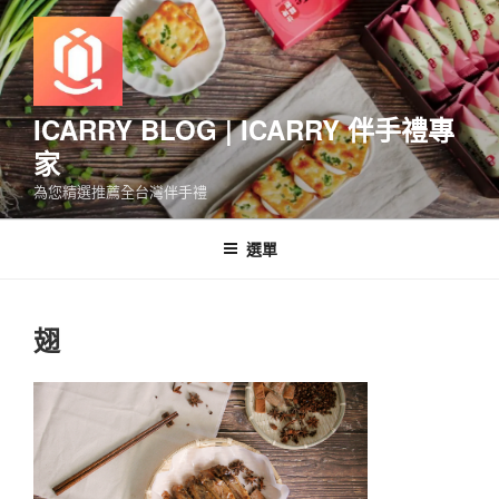
跳
至
主
要
內
ICARRY BLOG | ICARRY 伴手禮專
容
家
為您精選推薦全台灣伴手禮
選單
翅