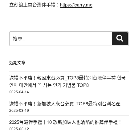
立刻線上買台灣伴手禮：
https://icarry.me
搜
搜
尋
尋
關
鍵
近期文章
字:
送禮不平庸！韓國來台必買_TOP8最特別台灣伴手禮 한국
인이 대만에서 꼭 사는 인기 기념품 TOP8
2025-04-14
送禮不平庸！新加坡人來台必買_TOP8最特別台灣名產
2025-03-19
2025台灣伴手禮｜10 款新加坡人也淪陷的推薦伴手禮！
2025-02-12