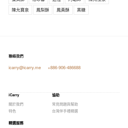
陳允寶泉
鳳梨酥
鳳黃酥
黑糖
聯絡我們
icarry@icarry.me
+886-906-486688
iCarry
協助
關於我們
常見問題與幫助
特色
台灣伴手禮精選
精選服務