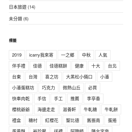
日本旅遊
(14)
未分類
(6)
標籤
2019
icarry我來寄
一之鄉
中秋
人氣
伴手禮
佳德
佳德糕餅
健康
十大
台北
台東
台灣
喜之坊
大黑松小倆口
小潘
小潘蛋糕坊
巧克力
微熱山丘
必買
快車肉乾
手信
手工
推薦
李亭香
櫻桃爺爺
海邊走走
滋養軒
牛軋糖
牛軋餅
禮盒
糖村
紅櫻花
聖比德
舊振南
蛋捲
蛋黃酥
裕珍馨
送禮
阿聰師
陳允宝泉