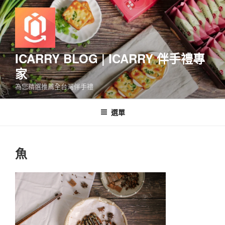
跳
至
主
要
內
ICARRY BLOG | ICARRY 伴手禮專
容
家
為您精選推薦全台灣伴手禮
選單
魚