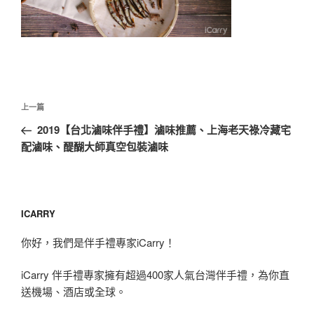
文
上
上一篇
章
一
2019【台北滷味伴手禮】滷味推薦、上海老天祿冷藏宅
導
篇
配滷味、醍醐大師真空包裝滷味
覽
文
章
ICARRY
你好，我們是伴手禮專家iCarry！
iCarry 伴手禮專家擁有超過400家人氣台灣伴手禮，為你直
送機場、酒店或全球。