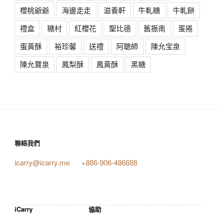
櫻桃爺爺
海邊走走
滋養軒
牛軋糖
牛軋餅
禮盒
糖村
紅櫻花
聖比德
舊振南
蛋捲
蛋黃酥
裕珍馨
送禮
阿聰師
陳允宝泉
陳允寶泉
鳳梨酥
鳳黃酥
黑糖
聯絡我們
icarry@icarry.me
+886-906-486688
iCarry
協助