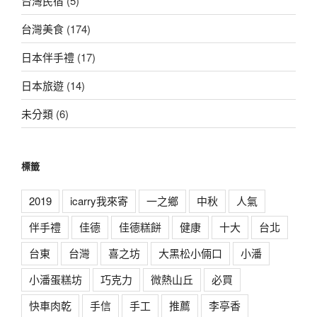
台灣民宿
(5)
台灣美食
(174)
日本伴手禮
(17)
日本旅遊
(14)
未分類
(6)
標籤
2019
icarry我來寄
一之鄉
中秋
人氣
伴手禮
佳德
佳德糕餅
健康
十大
台北
台東
台灣
喜之坊
大黑松小倆口
小潘
小潘蛋糕坊
巧克力
微熱山丘
必買
快車肉乾
手信
手工
推薦
李亭香