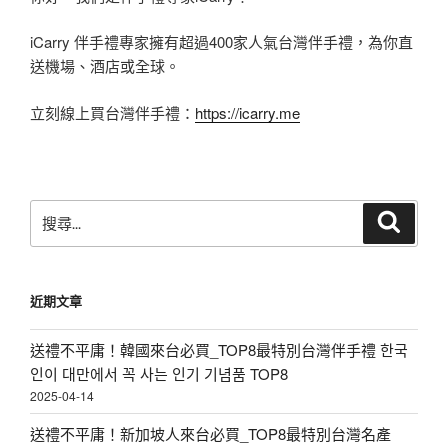
iCarry 伴手禮專家擁有超過400家人氣台灣伴手禮，為你直
送機場、酒店或全球。
立刻線上買台灣伴手禮：
https://icarry.me
搜
搜
尋
尋
關
鍵
近期文章
字:
送禮不平庸！韓國來台必買_TOP8最特別台灣伴手禮 한국
인이 대만에서 꼭 사는 인기 기념품 TOP8
2025-04-14
送禮不平庸！新加坡人來台必買_TOP8最特別台灣名產