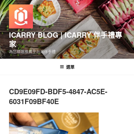
跳
至
主
要
內
ICARRY BLOG | ICARRY 伴手禮專
容
家
為您精選推薦全台灣伴手禮
選單
CD9E09FD-BDF5-4847-AC5E-
6031F09BF40E