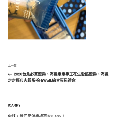
文
上
上一篇
章
一
2020台北必買蛋捲、海邊走走手工花生愛餡蛋捲、海邊
導
篇
走走經典肉鬆蛋捲HiWalk綜合蛋捲禮盒
覽
文
章
ICARRY
你好，我們是伴手禮專家iCarry！