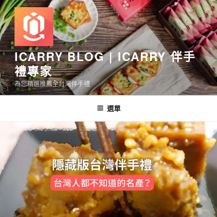
跳
至
主
要
內
ICARRY BLOG | ICARRY 伴手
容
禮專家
為您精選推薦全台灣伴手禮
選單