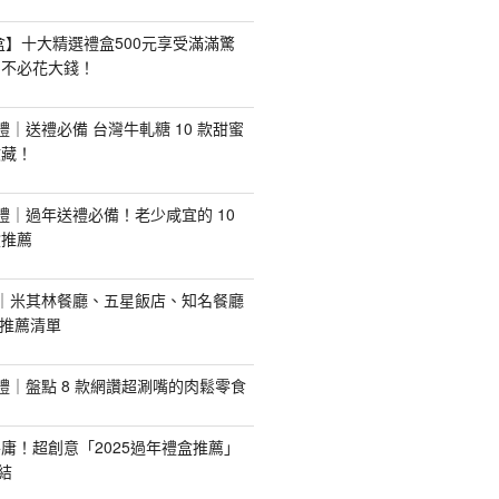
禮盒】十大精選禮盒500元享受滿滿驚
，不必花大錢！
手禮｜送禮必備 台灣牛軋糖 10 款甜蜜
收藏！
手禮｜過年送禮必備！老少咸宜的 10
盒推薦
推薦｜米其林餐廳、五星飯店、知名餐廳
配推薦清單
手禮｜盤點 8 款網讚超涮嘴的肉鬆零食
庸！超創意「2025過年禮盒推薦」
結