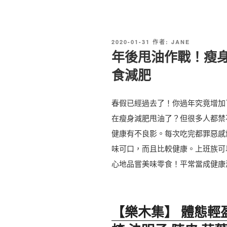
發
2020-01-31
作者:
JANE
佈
年後甩油作戰！瘦身小
於
食減肥
春假已經過去了！你過年究竟增加
在瘦身減肥甩油了？但很多人都禁
健康有不良影。每次吃完都罪惡感
味可口，而且比較健康。上班族可
心地品嘗美味零食！平常當成健康
【樂木集】 體態輕盈