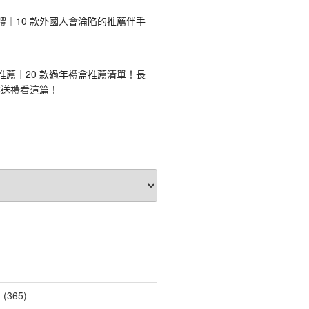
手禮｜10 款外國人會淪陷的推薦伴手
盒推薦｜20 款過年禮盒推薦清單！長
業送禮看這篇！
薦
(365)