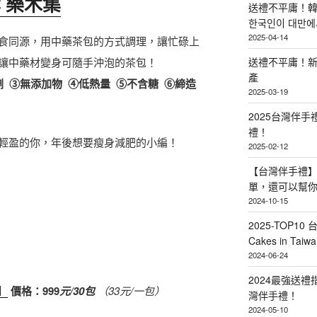
葉 樂木集
送禮不平庸！韓
한국인이 대만에서
2025-04-14
食同源，用中藥茶包的方式調理，讓忙碌上
讓中藥材變身可隨手沖泡的茶包！
送禮不平庸！新
產
 ③無添加物 ④低熱量 ⑤不含糖 ⑥締造
2025-03-19
2025台灣伴
禮！
輕盈的你，年後想要瘦身減肥的小編！
2025-02-12
【台灣伴手禮】
單，還可以幫
2024-10-15
2025-TOP10 
Cakes in Taiwa
2024-06-24
2024最強送
】
價格：999
元/30包
（33元/一包）
灣伴手禮！
2024-05-10