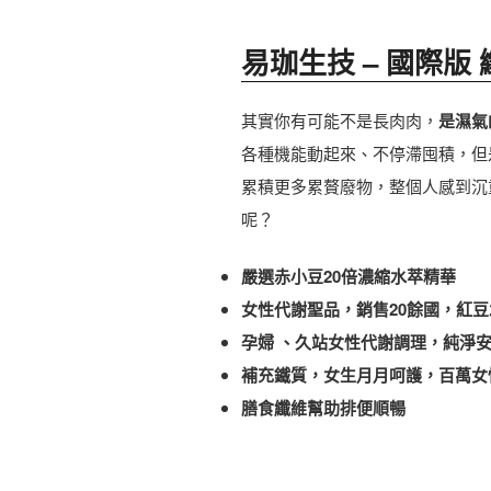
易珈生技 – 國際版 
其實你有可能不是長肉肉，
是濕氣
各種機能動起來、不停滯囤積，但
累積更多累贅廢物，整個人感到沉
呢？
嚴選赤小豆20倍濃縮水萃精華
女性代謝聖品，銷售20餘國，紅
孕婦 、久站女性代謝調理，純淨
補充鐵質，女生月月呵護，百萬女
膳食纖維幫助排便順暢