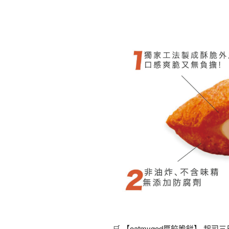
🛒
【oatmygod厚餡脆餅】 起司