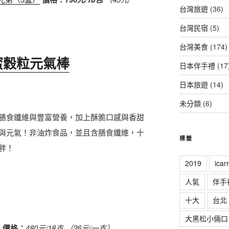
台灣旅遊
(36)
台灣民宿
(5)
台灣美食
(174)
蜜穀粒元氣棒
日本伴手禮
(17
日本旅遊
(14)
未分類
(6)
膳食纖維與豐富營養，加上酥脆口感與香甜
與元氣！非油炸食品，並且含膳食纖維，十
標籤
胖！
2019
ica
人氣
伴手
十大
台北
大黑松小倆口
棒
價格：
480元/18支 （26元/一支）