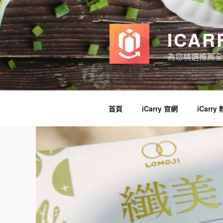
跳
至
主
ICAR
要
內
為您精選推薦全
容
首頁
iCarry 官網
iCarry