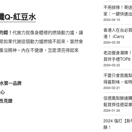
不用排隊！寄送
家｜一鍵快速
纖Q-紅豆水
2024-04-15
香港人在台必買
的錯！
代謝力就像身體裡的燃燒動力爐，讓
港！-iCarry
是如果代謝這個動力爐燃燒不起來，當然會
2024-03-29
重沒精神。內在不健康，怎麼漂亮得起來
老店變身潮牌
買伴手禮TOP8
2024-03-22
不要只會買鳳
得最對味，省時省
豆水第一品牌
2024-02-21
安心
佳德鳳梨酥速
性見證
鬆買齊佳德菜單TO
2024-01-26
2024 強打
酥！