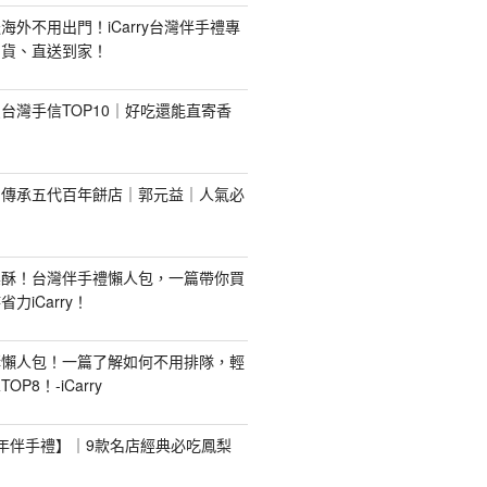
海外不用出門！iCarry台灣伴手禮專
出貨、直送到家！
台灣手信TOP10｜好吃還能直寄香
！傳承五代百年餅店｜郭元益｜人氣必
梨酥！台灣伴手禮懶人包，一篇帶你買
力iCarry！
購懶人包！一篇了解如何不用排隊，輕
P8！-iCarry
【新年伴手禮】｜9款名店經典必吃鳳梨