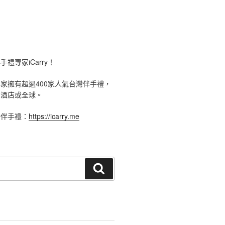
禮專家iCarry！
手禮專家擁有超過400家人氣台灣伴手禮，
、酒店或全球。
灣伴手禮：
https://icarry.me
搜
尋