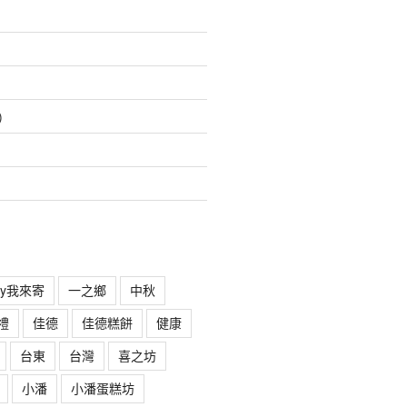
)
rry我來寄
一之鄉
中秋
禮
佳德
佳德糕餅
健康
台東
台灣
喜之坊
小潘
小潘蛋糕坊