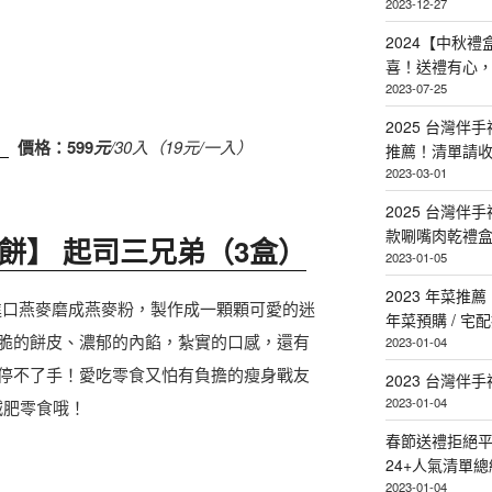
2023-12-27
2024【中秋
喜！送禮有心
2023-07-25
2025 台灣伴
】
價格：599
元
/30入（19元/一入）
推薦！清單請
2023-03-01
2025 台灣伴
款唰嘴肉乾禮
餡脆餅】 起司三兄弟（3盒）
2023-01-05
2023 年菜
西澳進口燕麥磨成燕麥粉，製作成一顆顆可愛的迷
年菜預購 / 宅
脆的餅皮、濃郁的內餡，紮實的口感，還有
2023-01-04
停不了手！愛吃零食又怕有負擔的瘦身戰友
2023 台灣伴
2023-01-04
減肥零食哦！
春節送禮拒絕平
24+人氣清單總
2023-01-04