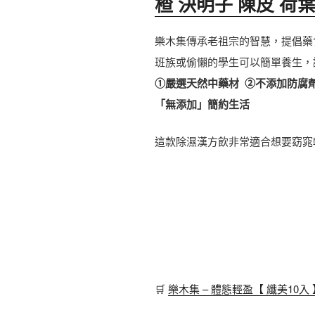
楂 決明子 陳皮 荷
樂木集傳承老祖宗的智慧，提倡藥
班族或偷懶的學生可以簡單養生，
①嚴選天然中藥材 ②不添加防腐劑
「無添加」簡約生活
這款除濕漢方飲非常適合想要窈窕
🛒
樂木集 – 體態輕盈【 纖美10入 