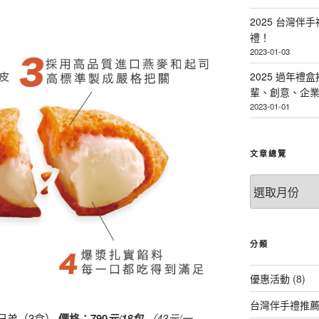
2025 台灣伴
禮！
2023-01-03
2025 過年禮
輩、創意、企
2023-01-01
文章總覽
文
章
總
覽
分類
優惠活動
(8)
台灣伴手禮推
三兄弟（3盒）
價格：790
元/18包
（43元/一