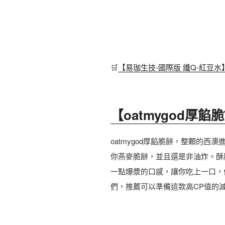
🛒
【易珈生技-國際版 纖Q-紅豆水
【oatmygod厚
oatmygod厚餡脆餅，整顆的
你燕麥脆餅，並且還是非油炸。酥
一點爆漿的口感，讓你吃上一口，
們，推薦可以準備這款高CP值的