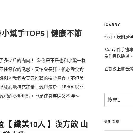
ICARRY
幫手TOP5 | 健康不節
你好，我們是伴手
iCarry 伴
為你直送機場
了多少斤的肉肉！ 😭你是不是也和小編一樣
立刻線上買台
不住零食的誘惑，又怕會長胖，擔心零食對
爆棚。我們今天要推薦的這些零食，不但美
以放心地補充能量！減肥瘦身一族也可以開
搜
減肥的零食甜點，也是瘦身美味又不胖～
尋
關
鍵
【 纖美10入 】漢方飲 山
字
近期文章
: