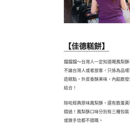
【佳德糕餅】
鐺鐺鐺～台灣人一定知道嘅鳳梨酥
不論台灣人或者旅客，只係為品嚐
造糕點，外皮香酥美味，內餡散發
結合！
除咗經典原味鳳梨酥，還有散蛋
錯過！鳳梨酥口味分別有三種包裝：
或做手信都不錯嘅。