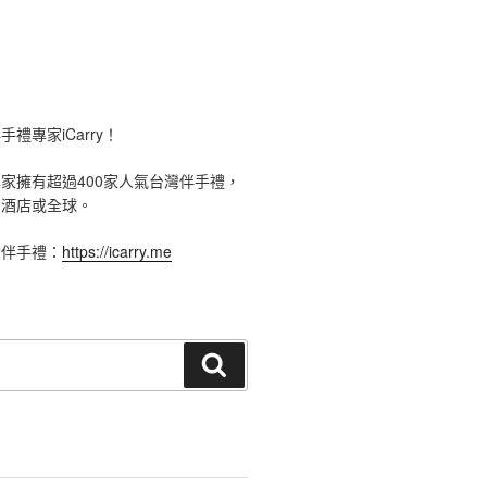
禮專家iCarry！
手禮專家擁有超過400家人氣台灣伴手禮，
、酒店或全球。
灣伴手禮：
https://icarry.me
搜
尋