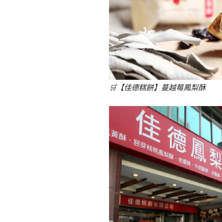
🛒
【佳德糕餅】蔓越莓鳳梨酥