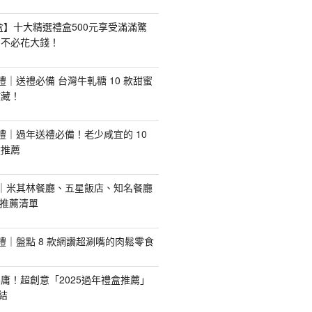
禮盒】十大精選禮盒500元享受滿滿驚
，不必花大錢！
手禮｜送禮必備 台灣牛軋糖 10 款甜蜜
收藏！
手禮｜過年送禮必備！老少咸宜的 10
盒推薦
推薦｜米其林餐廳、五星飯店、知名餐廳
配推薦清單
手禮｜盤點 8 款網讚超涮嘴的肉鬆零食
庸！超創意「2025過年禮盒推薦」
結