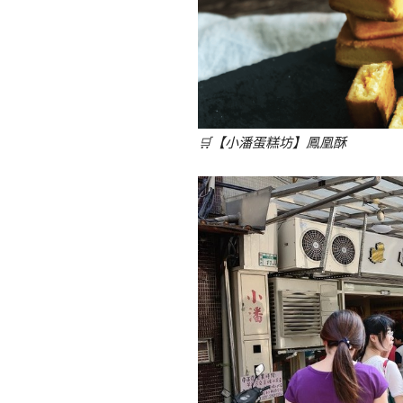
🛒
【小潘蛋糕坊】鳳凰酥