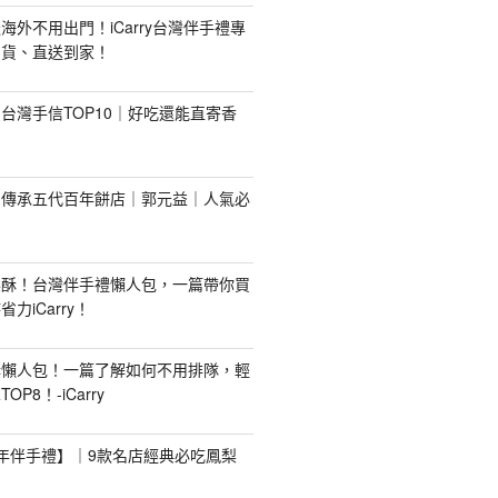
海外不用出門！iCarry台灣伴手禮專
出貨、直送到家！
台灣手信TOP10｜好吃還能直寄香
！傳承五代百年餅店｜郭元益｜人氣必
梨酥！台灣伴手禮懶人包，一篇帶你買
力iCarry！
購懶人包！一篇了解如何不用排隊，輕
P8！-iCarry
【新年伴手禮】｜9款名店經典必吃鳳梨