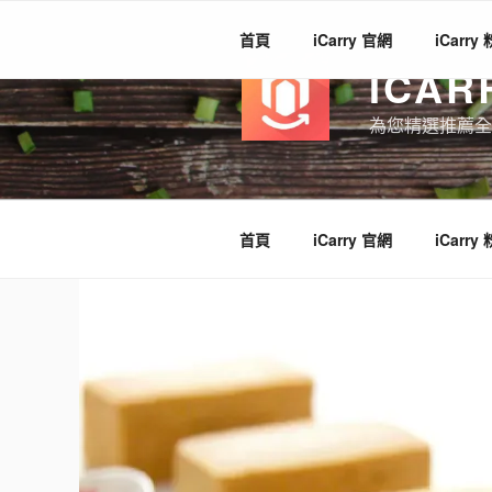
跳
至
首頁
iCarry 官網
iCarry
主
ICAR
要
內
為您精選推薦全
容
首頁
iCarry 官網
iCarry