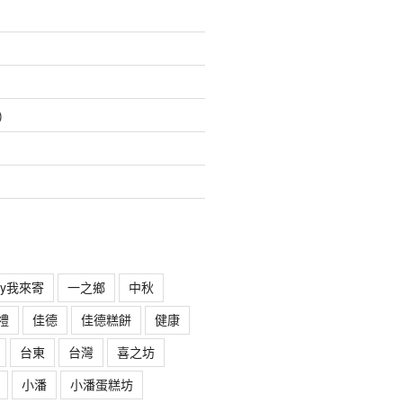
)
rry我來寄
一之鄉
中秋
禮
佳德
佳德糕餅
健康
台東
台灣
喜之坊
小潘
小潘蛋糕坊