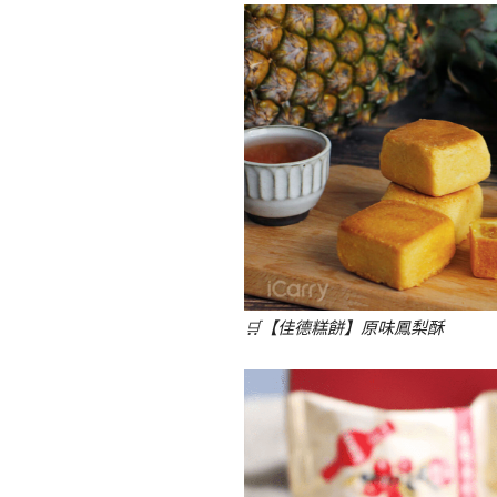
🛒
【佳德糕餅】原味鳳梨酥