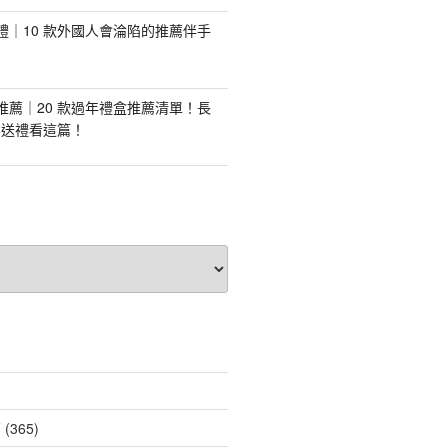
手禮｜10 款外國人會淪陷的推薦伴手
盒推薦｜20 款過年禮盒推薦清單！長
業送禮看這篇！
薦
(365)