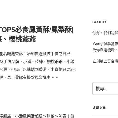
ICARRY
TOP5必食鳳黃酥/鳳梨酥|
你好，我們是伴手
德、櫻桃爺爺
iCarry 伴
為你直送機場
馳名嘅鳳梨酥！唔知買邊款做手信或自己
立刻線上買台
鳳梨酥手信品牌，小潘、佳德、櫻桃爺爺，小編
台灣，但係可以速遞到香港，出貨後只要2-4
遲，馬上黎睇有邊款鳳梨酥喇～～
搜
尋
關
鍵
字
近期文章
:
糕餅店，小潘鳳梨酥超級～無敵～熱賣！每