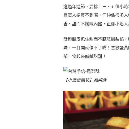
逢過年過節，要排上三、五個小時
買嘅人還買不到呢，但仲係很多人
香、甜而不膩嘅內餡，正係小潘人
酥鬆餅皮包住甜而不膩嘅鳳梨餡，
味，一打開就停不了嘴！喜歡蛋黃
郁，食起來鹹鹹甜甜！
【小潘蛋糕坊】鳳梨酥