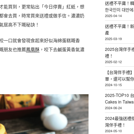
送禮不平庸！韓
才能買到，更常貼出「今日停賣」紅紙，想
한국인이 대만에서
都會去買，時常買來送禮或做手信。濃濃奶
2025-04-14
氣居高不下嘅秘訣！
送禮不平庸！新
產
2025-03-19
咬一口就會發現食起來好似海綿蛋糕嘅香
嘅朋友也推薦
鳳凰酥
，咬下去鹹蛋黃香氣濃
2025台灣伴
禮！
2025-02-12
【台灣伴手禮】
單，還可以幫
2024-10-15
2025-TOP10 
Cakes in Taiwa
2024-06-24
2024最強送
灣伴手禮！
2024-05-10