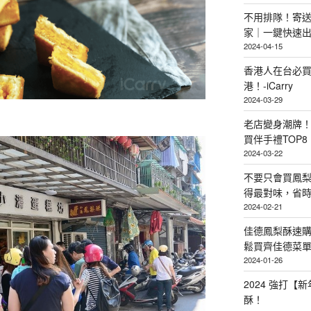
不用排隊！寄送
家｜一鍵快速
2024-04-15
香港人在台必買
港！-iCarry
2024-03-29
老店變身潮牌
買伴手禮TOP8
2024-03-22
不要只會買鳳
得最對味，省時省
2024-02-21
佳德鳳梨酥速
鬆買齊佳德菜單TO
2024-01-26
2024 強打
酥！