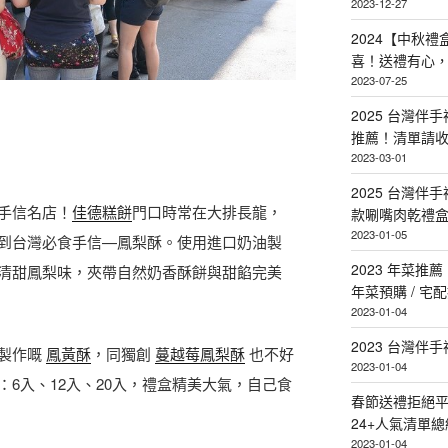
2023-12-27
2024【中秋
喜！送禮有心
2023-07-25
2025 台灣伴
推薦！清單請
2023-03-01
2025 台灣伴
手信名店！
佳德糕餅
門口時常在大排長龍，
款唰嘴肉乾禮
2023-01-05
到台灣必食手信—鳳梨酥。使用進口奶油製
2023 年菜
清甜鳳梨味，夾帶自然奶香酥餅與甜餡完美
年菜預購 / 宅
2023-01-04
2023 台灣伴
黃製作嘅
鳳黃酥
，同獨創
蔓越莓鳳梨酥
也不好
2023-01-04
6入、12入、20入，禮盒精美大氣，自己食
春節送禮拒絕平
24+人氣清單總
2023-01-04