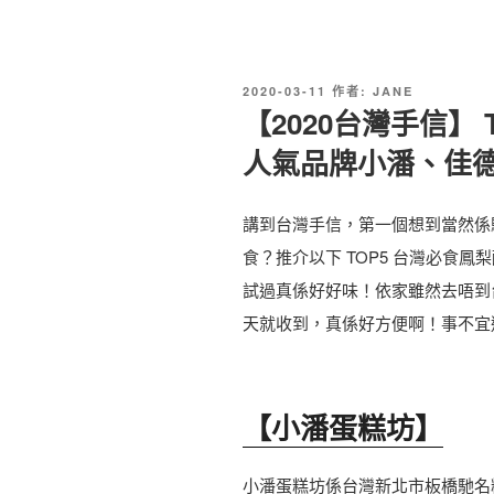
發
2020-03-11
作者:
JANE
佈
【2020台灣手信】 
於
人氣品牌小潘、佳
講到台灣手信，第一個想到當然係
食？推介以下 TOP5 台灣必食
試過真係好好味！依家雖然去唔到
天就收到，真係好方便啊！事不宜
【小潘蛋糕坊】
小潘蛋糕坊係台灣新北市板橋馳名