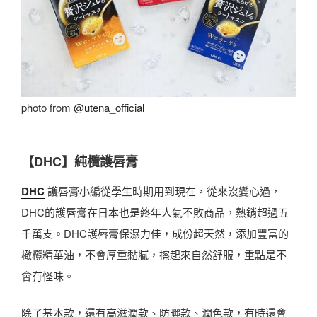
photo from
@utena_official
【DHC】
純欖護唇膏
DHC
護唇膏小編從學生時期用到現在，從來沒變心過，
DHC的護唇膏在日本也是終年人氣不敗商品，熱銷超過五
千萬支。DHC護唇膏保濕力佳，成份超天然，添加豐富的
橄欖精華油，不會厚重黏膩，擦起來自然舒服，重點是不
會有怪味。
除了基本款，還有高滋潤款、防曬款、潤色款，有時還會