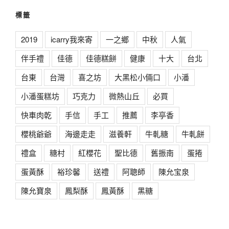
標籤
2019
icarry我來寄
一之鄉
中秋
人氣
伴手禮
佳德
佳德糕餅
健康
十大
台北
台東
台灣
喜之坊
大黑松小倆口
小潘
小潘蛋糕坊
巧克力
微熱山丘
必買
快車肉乾
手信
手工
推薦
李亭香
櫻桃爺爺
海邊走走
滋養軒
牛軋糖
牛軋餅
禮盒
糖村
紅櫻花
聖比德
舊振南
蛋捲
蛋黃酥
裕珍馨
送禮
阿聰師
陳允宝泉
陳允寶泉
鳳梨酥
鳳黃酥
黑糖