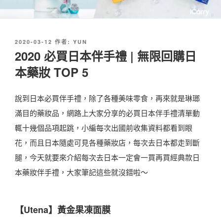
發
2020-03-12
作者:
YUN
佈
2020 必買日本伴手禮 | 無限回購日
於
本藥妝 TOP 5
說到日本必買伴手禮，除了各種美味零食，再來就是琳瑯
滿目的藥妝品，網路上大家分享的必買日本伴手禮清單動
輒十幾個品項起跳，小編每次出國前收集資料都看到眼
花，而且日本隨處可見各種藥妝店，每次去日本都走到斷
腿，今天就要來介紹每次去日本一定會一買再買經典款日
本藥妝伴手禮，大家筆記這些就沒錯啦～
【
Utena】黃金果凍面膜