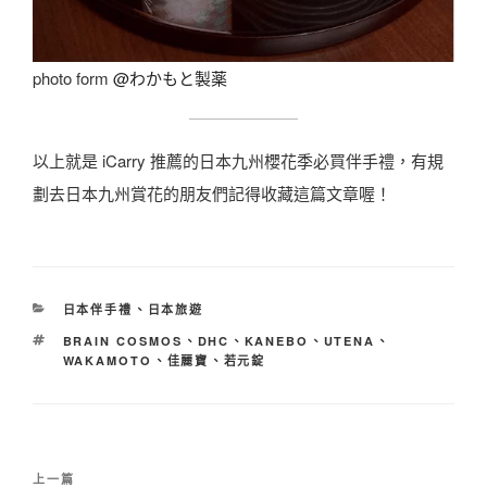
photo form
@わかもと製薬
以上就是 iCarry 推薦的日本九州櫻花季必買伴手禮，有規
劃去日本九州賞花的朋友們記得收藏這篇文章喔！
分
日本伴手禮
、
日本旅遊
類
標
BRAIN COSMOS
、
DHC
、
KANEBO
、
UTENA
、
籤
WAKAMOTO
、
佳麗寶
、
若元錠
文
上
上一篇