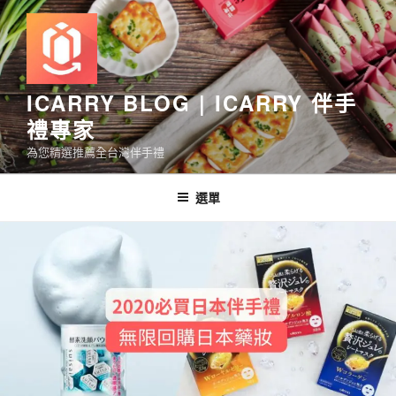
跳
至
主
要
內
ICARRY BLOG | ICARRY 伴手
容
禮專家
為您精選推薦全台灣伴手禮
選單