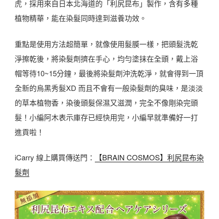
虎，採用來自日本北海道的「利尻昆布」製作，含有多種
植物精華，能在染髮同時達到滋養功效。
重點是使用方法超簡單，就像使用髮膜一樣，把頭髮洗乾
淨擦乾後，將染髮劑擠在手心，均勻塗抹在全頭，戴上浴
帽等待10~15分鐘，最後將染髮劑沖洗乾淨，就會得到一頂
全新的烏黑秀髮XD 而且不會有一般染髮劑的臭味，是淡淡
的草本植物香，染後頭髮保濕又滋潤，完全不像剛染完頭
髮！小編阿木表示庫存已經快用完，小編早就準備好一打
進貢啦！
iCarry 線上購買傳送門：
【BRAIN COSMOS】利尻昆布染
髮劑