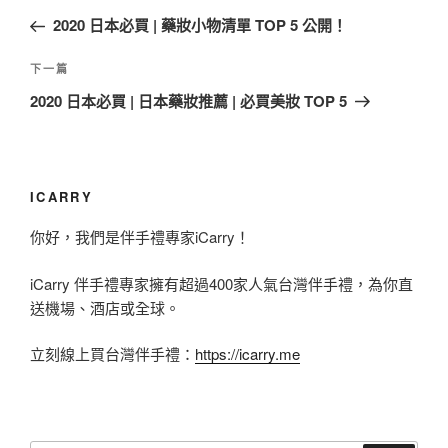
章
一
2020 日本必買 | 藥妝小物清單 TOP 5 公開！
導
篇
覽
文
下
下一篇
章
一
2020 日本必買 | 日本藥妝推薦 | 必買美妝 TOP 5
篇
文
章
ICARRY
你好，我們是伴手禮專家iCarry！
iCarry 伴手禮專家擁有超過400家人氣台灣伴手禮，為你直
送機場、酒店或全球。
立刻線上買台灣伴手禮：
https://icarry.me