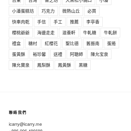
小潘蛋糕坊
巧克力
微熱山丘
必買
快車肉乾
手信
手工
推薦
李亭香
櫻桃爺爺
海邊走走
滋養軒
牛軋糖
牛軋餅
禮盒
糖村
紅櫻花
聖比德
舊振南
蛋捲
蛋黃酥
裕珍馨
送禮
阿聰師
陳允宝泉
陳允寶泉
鳳梨酥
鳳黃酥
黑糖
聯絡我們
icarry@icarry.me
+886-906-486688