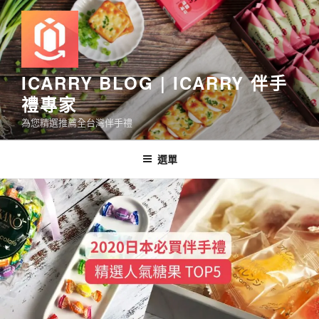
跳
至
主
要
內
ICARRY BLOG | ICARRY 伴手
容
禮專家
為您精選推薦全台灣伴手禮
選單