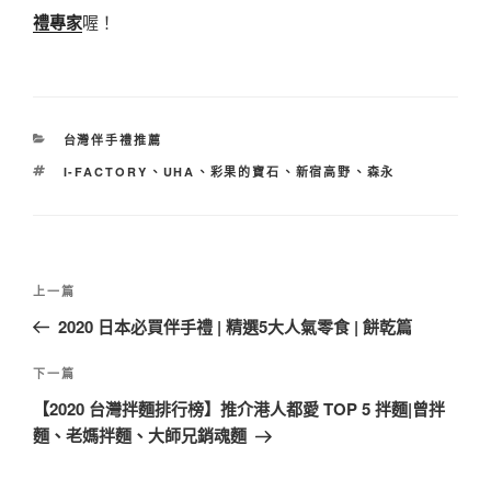
禮專家
喔！
分
台灣伴手禮推薦
類
標
I-FACTORY
、
UHA
、
彩果的寶石
、
新宿高野
、
森永
籤
文
上
上一篇
章
一
2020 日本必買伴手禮 | 精選5大人氣零食 | 餅乾篇
導
篇
覽
文
下
下一篇
章
一
【2020 台灣拌麵排行榜】推介港人都愛 TOP 5 拌麵|曾拌
篇
麵、老媽拌麵、大師兄銷魂麵
文
章