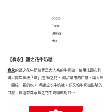
photo
from
Shing
Her
【森永】鹽之花牛奶糖
森永
的鹽之花牛奶糖算是大人系的牛奶糖，使用法國布列
塔尼南岸頂級「鹽」選-鹽之花， 鹹甜鹹甜的口感，讓人想
一顆接一顆的吃， 嘴饞想吃牛奶糖，卻又怕牛奶糖甜膩的
口感，買這款森永鹽之花牛奶糖就對啦～