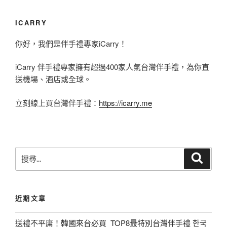
ICARRY
你好，我們是伴手禮專家iCarry！
iCarry 伴手禮專家擁有超過400家人氣台灣伴手禮，為你直
送機場、酒店或全球。
立刻線上買台灣伴手禮：
https://icarry.me
搜
搜
尋
尋
關
鍵
近期文章
字
:
送禮不平庸！韓國來台必買_TOP8最特別台灣伴手禮 한국