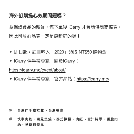
海外訂購擔心效期問題嗎？
為保證食品的新鮮，您下單後 iCarry 才會請供應商備貨，
因此可放心品質一定是最新鮮的喔！
✦ 即日起，註冊輸入「2020」領取 NT$50 購物金
✦ iCarry 伴手禮專家｜關於iCarry：
https://icarry.me/event/about/
✦ iCarry 伴手禮專家｜官方網站：
https://icarry.me/
分
台灣伴手禮推薦
、
台灣美食
類
標
快車肉乾
、
月見炙燒
、
泰式檸檬
、
肉紙
、
蜜汁特厚
、
香脆肉
籤
紙
、
黑胡椒特厚