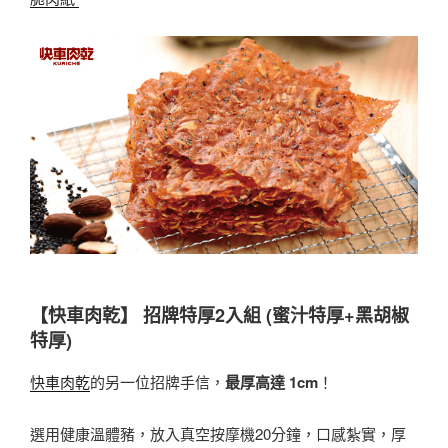
【快車肉乾】 招牌特厚2入組 (蜜汁特厚+黑胡椒
特厚)
快車肉乾
的另一位招牌手信，
最厚高達 1cm
！
選用健康溫體豬，放入真空按摩機20分鐘，口感紮實，厚