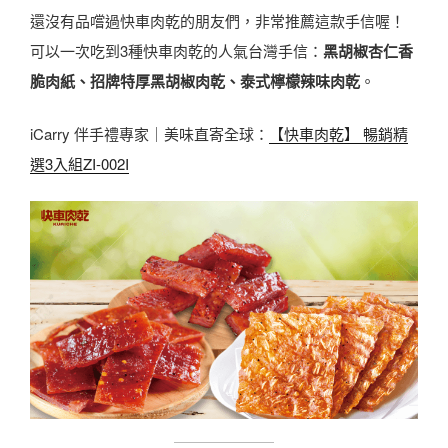
還沒有品嚐過快車肉乾的朋友們，非常推薦這款手信喔！
可以一次吃到3種快車肉乾的人氣台灣手信：
黑胡椒杏仁香
脆肉紙、招牌特厚黑胡椒肉乾、泰式檸檬辣味肉乾
。
iCarry 伴手禮專家｜美味直寄全球：
【快車肉乾】 暢銷精
選3入組ZI-002I