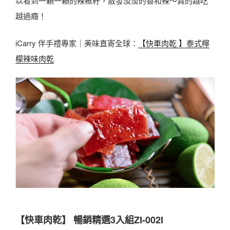
以看到一顆一顆的辣椒籽，散發淡淡的香和辣～真的越吃
越過癮！
iCarry 伴手禮專家｜美味直寄全球：
【快車肉乾 】泰式檸
檬辣味肉乾
【快車肉乾】 暢銷精選3入組ZI-002I