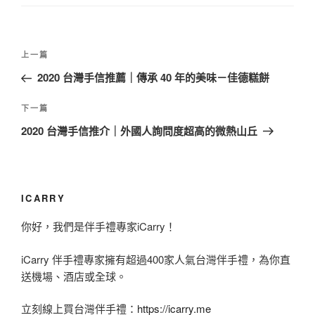
文
上
上一篇
章
一
2020 台灣手信推薦｜傳承 40 年的美味－佳德糕餅
導
篇
覽
文
下
下一篇
章
一
2020 台灣手信推介｜外國人詢問度超高的微熱山丘
篇
文
章
ICARRY
你好，我們是伴手禮專家iCarry！
iCarry 伴手禮專家擁有超過400家人氣台灣伴手禮，為你直
送機場、酒店或全球。
立刻線上買台灣伴手禮：
https://icarry.me