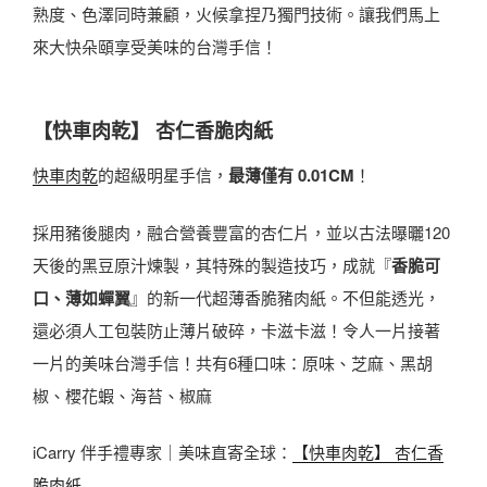
熟度、色澤同時兼顧，火候拿捏乃獨門技術。讓我們馬上
來大快朵頤享受美味的台灣手信！
【快車肉乾】 杏仁香脆肉紙
快車肉乾
的超級明星手信，
最薄僅有 0.01CM
！
採用豬後腿肉，融合營養豐富的杏仁片，並以古法曝曬120
天後的黑豆原汁煉製，其特殊的製造技巧，成就『
香脆可
口、薄如蟬翼
』的新一代超薄香脆豬肉紙。不但能透光，
還必須人工包裝防止薄片破碎，卡滋卡滋！令人一片接著
一片的美味台灣手信！共有6種口味：原味、芝麻、黑胡
椒、櫻花蝦、海苔、椒麻
iCarry 伴手禮專家｜美味直寄全球：
【快車肉乾】 杏仁香
脆肉紙