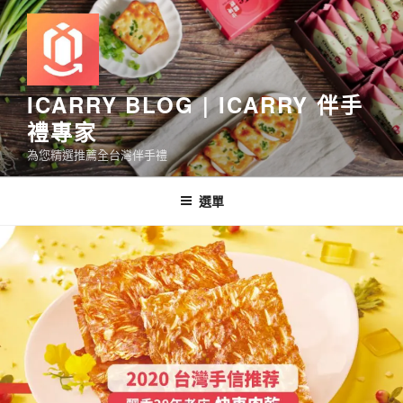
跳
至
主
要
內
ICARRY BLOG | ICARRY 伴手
容
禮專家
為您精選推薦全台灣伴手禮
選單