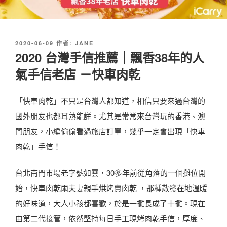
發
2020-06-09
作者:
JANE
佈
2020 台灣手信推薦｜飄香38年的人
於
氣手信老店 －快車肉乾
「快車肉乾」不只是台灣人都知道，相信只要來過台灣的
國外朋友也都耳熟能詳。尤其是常常來台灣玩的香港、澳
門朋友，小編偷偷看過旅店訂單，幾乎一定會出現「快車
肉乾」手信！
台北南門市場老字號如雲，30多年前從角落的一個攤位開
始，快車肉乾兩夫妻親手烘烤賣肉乾 ，那種散發在地溫暖
的好味道，大人小孩都喜歡，於是一攤長成了十攤。現在
由第二代接管，依然堅持每日手工現烤肉乾手信，厚度、