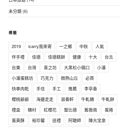
未分類
(6)
標籤
2019
icarry我來寄
一之鄉
中秋
人氣
伴手禮
佳德
佳德糕餅
健康
十大
台北
台東
台灣
喜之坊
大黑松小倆口
小潘
小潘蛋糕坊
巧克力
微熱山丘
必買
快車肉乾
手信
手工
推薦
李亭香
櫻桃爺爺
海邊走走
滋養軒
牛軋糖
牛軋餅
禮盒
糖村
紅櫻花
聖比德
舊振南
蛋捲
蛋黃酥
裕珍馨
送禮
阿聰師
陳允宝泉