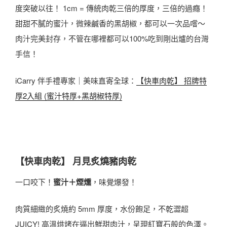
度突破以往！ 1cm = 傳統肉乾三倍的厚度，三倍的過癮！
甜甜不膩的蜜汁，微辣鹹香的黑胡椒，都可以一次品嚐～
肉汁完美封存，不管在哪裡都可以100%吃到剛出爐的台灣
手信！
iCarry 伴手禮專家｜美味直寄全球：
【快車肉乾】 招牌特
厚2入組 (蜜汁特厚+黑胡椒特厚)
【快車肉乾】 月見炙燒豬肉乾
一口咬下！
蜜汁＋煙燻
，味覺爆發！
肉質細緻的炙燒約 5mm 厚度，水份飽足，不乾澀超
JUICY! 高溫烘烤在逼出鮮甜肉汁，呈現紅寶石般的色澤。