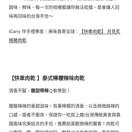
甜味、鮮味、每一次的咀嚼都讓你無法抵擋，是會讓人回
味再回味的台灣手信～
iCarry 伴手禮專家｜美味直寄全球：
【快車肉乾】 月見炙
燒豬肉乾
【快車肉乾 】泰式檸檬辣味肉乾
清香不膩，
酸甜帶辣
Ｑ軟帶勁！
酸酸辣辣的香甜滋味，有著檸檬的清香，以及微微麻辣的
口感，兩者不衝突，保證你一吃就上癮!台灣傳統美食與異
國風味完美結合的手信，推薦給喜歡微辣的饕客！肉乾可