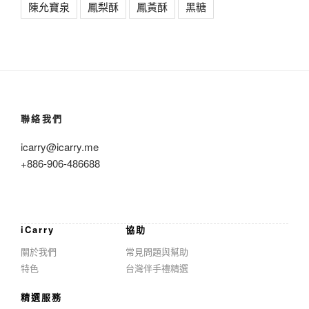
陳允寶泉
鳳梨酥
鳳黃酥
黑糖
聯絡我們
icarry@icarry.me
+886-906-486688
iCarry
協助
關於我們
常見問題與幫助
特色
台灣伴手禮精選
精選服務