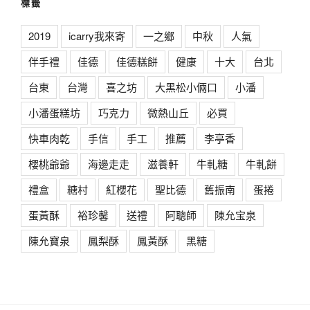
標籤
2019
icarry我來寄
一之鄉
中秋
人氣
伴手禮
佳德
佳德糕餅
健康
十大
台北
台東
台灣
喜之坊
大黑松小倆口
小潘
小潘蛋糕坊
巧克力
微熱山丘
必買
快車肉乾
手信
手工
推薦
李亭香
櫻桃爺爺
海邊走走
滋養軒
牛軋糖
牛軋餅
禮盒
糖村
紅櫻花
聖比德
舊振南
蛋捲
蛋黃酥
裕珍馨
送禮
阿聰師
陳允宝泉
陳允寶泉
鳳梨酥
鳳黃酥
黑糖