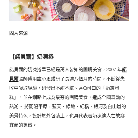
圖片來源
【諾貝爾】奶凍捲
諾貝爾的奶凍捲早已經是萬人皆知的團購美食，2007 年
諾
貝爾
張師傅用盡心思鑽研了長達八個月的時間，不斷從失
敗中吸取經驗，研發出不甜不膩、香Q可口的「奶凍蛋
糕」，並在網路上成為最夯的團購美食，造成全國轟動的
熱潮。 將蘭陽平原，藍天、綠地、紅橋、銀河及白山嵐的
美景特色，設計於外包裝上，也具代表著奶凍達人在故鄉
宜蘭的象徵。