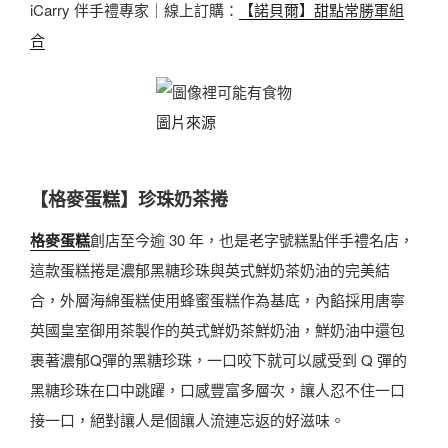
iCarry 伴手禮專家｜線上訂購：
【諾貝爾】甜點常勝軍組
合
圖片來源
【格麥蛋糕】珍珠奶茶捲
格麥蛋糕
創店至今逾 30 年，也是老字號糕點伴手禮名店，
這款蛋糕捲是濃郁黑糖珍珠與英式鮮奶茶奶油的完美結
合，外層海綿蛋糕使用蜂蜜蛋糕作為基底，內餡採用唐寧
英國皇室御用茶製作的英式鮮奶茶鮮奶油，鮮奶油中還包
裹著濃郁Q彈的黑糖珍珠，一口咬下就可以感受到 Q 彈的
黑糖珍珠在口中跳躍，口感豐富多層次，讓人忍不住一口
接一口，絕對讓人是個讓人流連忘返的好滋味。