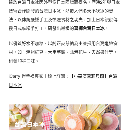
這款台灣日本冰因外型像日本國旗而得名，歷時2年與日本
技術合作開發的台灣日本冰，顛覆人們冬天不吃冰的想
法，以傳統嚴謹手工及慎選食材之功夫，加上日本親家傳
授日式麻糬手打工，研發出最棒的
菖樺台灣日本冰
。
以優質好水不加糖、以純正麥芽糖為主並採用台灣道地食
材，如︰潮州紅豆、大甲芋頭、北港花生、天然果汁等，
研發10種口味。
iCarry 伴手禮專家｜線上訂購：
【小惡魔雪莉貝爾】台灣
日本冰