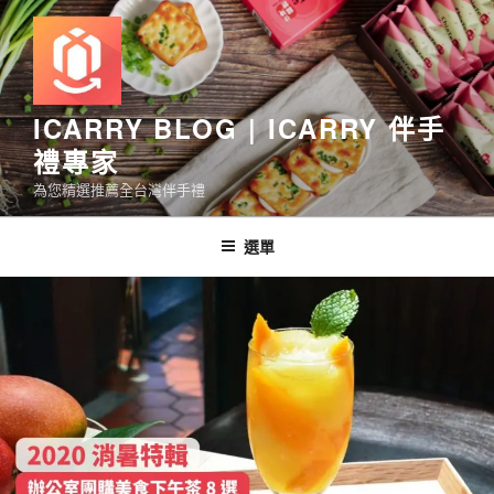
跳
至
主
要
內
ICARRY BLOG | ICARRY 伴手
容
禮專家
為您精選推薦全台灣伴手禮
選單