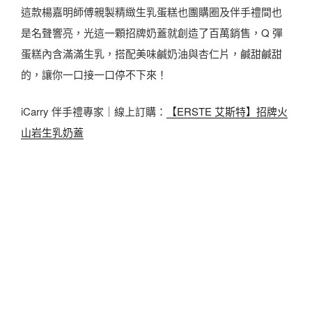
這款楊嘉明師傅親製精緻生乳蛋糕也團購圈及伴手禮間也
是名聲響亮，光這一顆招牌奶蓋就創造了百萬銷售，Q 彈
蛋糕內含滿滿生乳，搭配美味鹹奶油與杏仁片，鹹甜鹹甜
的，讓你一口接一口停不下來！
iCarry 伴手禮專家｜線上訂購：
【ERSTE 艾斯特】招牌火
山岩生乳奶蓋