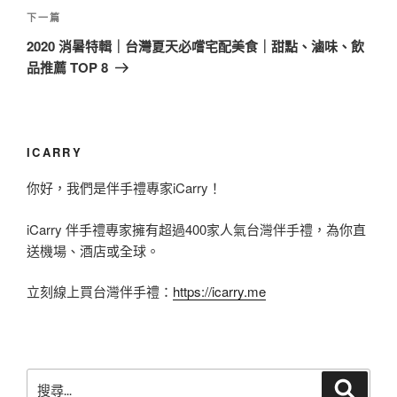
覽
文
下
下一篇
章
一
2020 消暑特輯｜台灣夏天必嚐宅配美食｜甜點、滷味、飲
篇
品推薦 TOP 8
文
章
ICARRY
你好，我們是伴手禮專家iCarry！
iCarry 伴手禮專家擁有超過400家人氣台灣伴手禮，為你直
送機場、酒店或全球。
立刻線上買台灣伴手禮：
https://icarry.me
搜
搜
尋