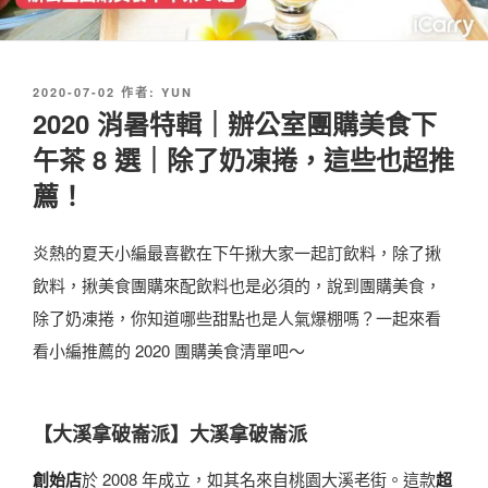
發
2020-07-02
作者:
YUN
佈
2020 消暑特輯｜辦公室團購美食下
於
午茶 8 選｜除了奶凍捲，這些也超推
薦！
炎熱的夏天小編最喜歡在下午揪大家一起訂飲料，除了揪
飲料，揪美食團購來配飲料也是必須的，說到團購美食，
除了奶凍捲，你知道哪些甜點也是人氣爆棚嗎？一起來看
看小編推薦的 2020 團購美食清單吧～
【大溪拿破崙派】大溪拿破崙派
創始店
於 2008 年成立，如其名來自桃園大溪老街。這款
超