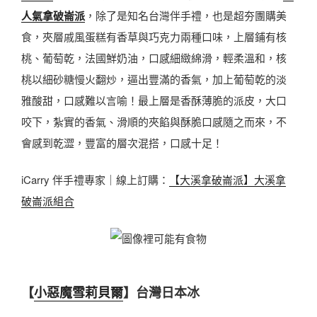
人氣拿破崙派
，除了是知名台灣伴手禮，也是超夯團購美
食，夾層戚風蛋糕有香草與巧克力兩種口味，上層鋪有核
桃、葡萄乾，法國鮮奶油，口感細緻綿滑，輕柔溫和，核
桃以細砂糖慢火翻炒，逼出豐滿的香氣，加上葡萄乾的淡
雅酸甜，口感難以言喻！最上層是香酥薄脆的派皮，大口
咬下，紮實的香氣、滑順的夾餡與酥脆口感隨之而來，不
會感到乾澀，豐富的層次混搭，口感十足！
iCarry 伴手禮專家｜線上訂購：
【大溪拿破崙派】大溪拿
破崙派組合
【
小惡魔雪莉貝爾
】台灣日本冰