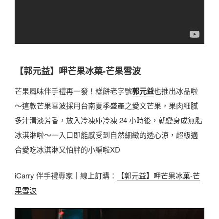
【郭元益】呷芒果冰菓-芒果雪波
芒果風味伴手禮再一發！糕餅老字號
郭元益
也推出冰品啦
～這款芒果雪波採用台南夏季盛產之愛文芒果，果肉細膩
多汁清淡芳香，放入冷凍庫冷凍 24 小時後，就變身成無脂
冰淇淋啦～一入口即能感受到自然細緻的透心涼，超級適
合愛吃冰淇淋又怕胖的小編啦XD
iCarry 伴手禮專家｜線上訂購：
【郭元益】呷芒果冰菓-芒
果雪波