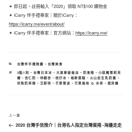
✦ 即日起，註冊輸入「2020」領取 NT$100 購物金
✦ iCarry 伴手禮專家｜關於iCarry：
https://icarry.me/event/about/
✦ iCarry 伴手禮專家｜官方網站：
https://icarry.me/
分
台灣伴手禮推薦
、
台灣美食
類
標
3點1刻
、
台灣日本冰
、
大溪拿破崙派
、
奶凍捲
、
小惡魔雪莉貝
籤
爾
、
杏仁奶
、
林銀杏
、
枝仔冰
、
格麥蛋糕
、
火山岩生乳奶蓋
、
珍珠奶茶捲
、
艾斯特
、
芒果雪波
、
芒果風味 Q 冰茶
、
諾貝爾
文
上
上一篇
章
一
2020 台灣手信推介｜台港名人指定台灣蛋捲 -海邊走走
導
篇