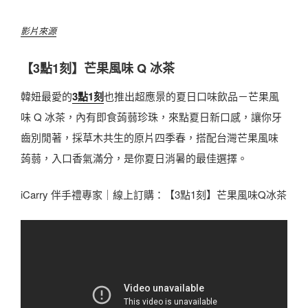
影片來源
【3點1刻】芒果風味 Q 冰茶
韓妞最愛的
3點1刻
也推出超應景的夏日口味飲品－芒果風
味 Q 冰茶，內有即食蒟蒻珍珠，來點夏日新口感，讓你牙
齒別閒著，採草木共生的原片四季春，搭配台灣芒果風味
蒟蒻，入口香氣滿分，是你夏日消暑的最佳選擇。
iCarry 伴手禮專家｜線上訂購：【3點1刻】芒果風味Q冰茶