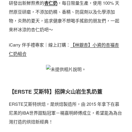
研發出新鮮熬煮的
杏仁奶
，每日限量生產，使用 100% 天
然原豆研磨，不添加奶精、香精、防腐劑以及化學添加
物，炎熱的夏天，追求健康不想喝手搖飲的朋友們，一起
來杯冰涼的杏仁奶吧～
iCarry 伴手禮專家｜線上訂購：
【林銀杏】小資的杏福杏
仁奶組合
【ERSTE 艾斯特】招牌火山岩生乳奶蓋
ERSTE艾斯特烘焙，是烘焙製造所，由 2015 年拿下在慕
尼黑的IBA世界甜點冠軍－楊嘉明師傅成立，希望能為為台
灣打造的烘焙新經典！