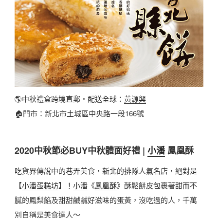
🌎中秋禮盒跨境直郵・配送全球：
黃源興
🏠門市：新北市土城區中央路一段166號
2020中秋節必BUY中秋體面好禮 |
小潘
鳳凰酥
吃貨界傳說中的巷弄美食，新北的排隊人氣名店，絕對是
【
小潘蛋糕坊
】！
小潘
《
鳳凰酥
》酥鬆餅皮包裹著甜而不
膩的鳳梨餡及甜甜鹹鹹好滋味的蛋黃，沒吃過的人，千萬
別自稱是美食達人～