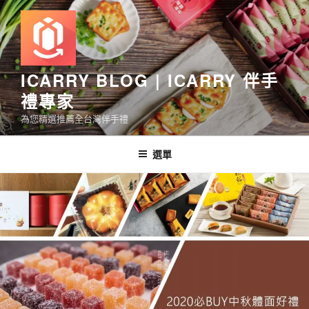
跳
至
主
要
內
ICARRY BLOG | ICARRY 伴手
容
禮專家
為您精選推薦全台灣伴手禮
選單