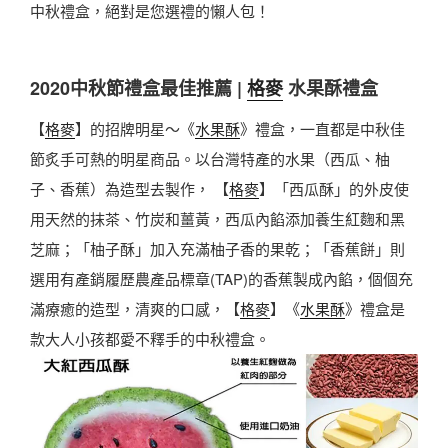
中秋禮盒，絕對是您選禮的懶人包！
2020中秋節禮盒最佳推薦 |
格麥
水果酥禮盒
【
格麥
】的招牌明星～《
水果酥
》禮盒，一直都是中秋佳
節炙手可熱的明星商品。以台灣特產的水果（西瓜、柚
子、香蕉）為造型去製作， 【
格麥
】「西瓜酥」的外皮使
用天然的抹茶、竹炭和薑黃，西瓜內餡添加養生紅麴和黑
芝麻；「柚子酥」加入充滿柚子香的果乾；「香蕉餅」則
選用有產銷履歷農產品標章(TAP)的香蕉製成內餡，個個充
滿療癒的造型，清爽的口感，【
格麥
】《
水果酥
》禮盒是
款大人小孩都愛不釋手的中秋禮盒。