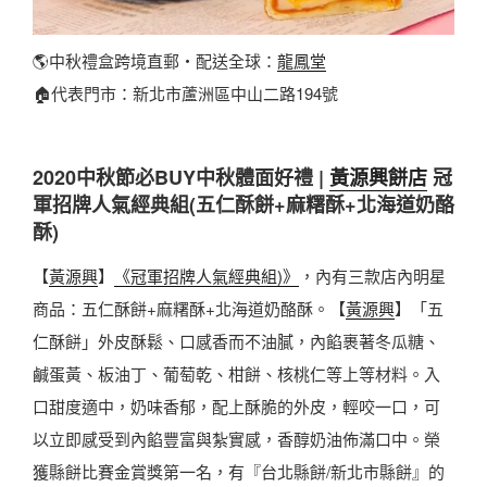
🌎中秋禮盒跨境直郵・配送全球：
龍鳳堂
🏠代表門市：新北市蘆洲區中山二路194號
2020中秋節必BUY中秋體面好禮 |
黃源興餅店
冠
軍招牌人氣經典組(五仁酥餅+麻糬酥+北海道奶酪
酥)
【
黃源興
】
《冠軍招牌人氣經典組)》
，內有三款店內明星
商品：五仁酥餅+麻糬酥+北海道奶酪酥。【
黃源興
】「五
仁酥餅」外皮酥鬆、口感香而不油膩，內餡裹著冬瓜糖、
鹹蛋黃、板油丁、葡萄乾、柑餅、核桃仁等上等材料。入
口甜度適中，奶味香郁，配上酥脆的外皮，輕咬一口，可
以立即感受到內餡豐富與紮實感，香醇奶油佈滿口中。榮
獲縣餅比賽金賞獎第一名，有『台北縣餅/新北市縣餅』的