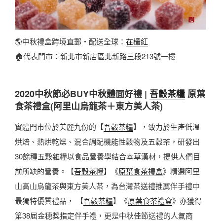
🌎中秋禮盒跨境直郵・配送全球：
在欉紅
🏠代表門市：新北市新店區北新路三段213號一樓
2020中秋節必BUY中秋體面好禮 |
吾穀茶糧
原葉
食茶禮盒(阿里山烏龍茶＋東方美人茶)
實體門市位於美麗九份的【
吾穀茶糧
】，致力於生產低溫
烘焙、熱烘乾燥、混合調配機能性穀物及五穀茶，研發出
30餘種五穀雜糧以食品營養學結合本草漢材，提供人們目
前所缺的營養。【
吾穀茶糧
】《
原葉食茶禮盒
》精選阿里
山高山烏龍茶與東方美人茶，為台灣茶送禮推薦伴手禮中
最獨特優質禮品， 【
吾穀茶糧
】《
原葉食茶禮盒
》亦獲得
第38屆金穗獎指定伴手禮，更是中秋佳節送禮的人氣商