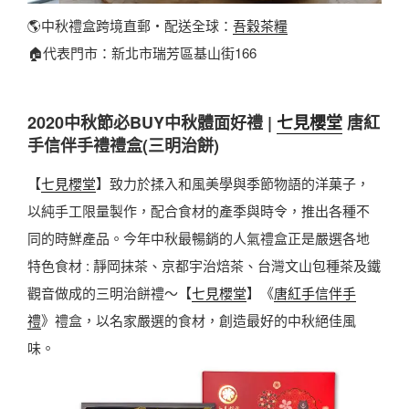
🌎中秋禮盒跨境直郵・配送全球：
吾穀茶糧
🏠代表門市：新北市瑞芳區基山街166
2020中秋節必BUY中秋體面好禮 |
七見櫻堂
唐紅
手信伴手禮禮盒(三明治餅)
【
七見櫻堂
】致力於揉入和風美學與季節物語的洋菓子，
以純手工限量製作，配合食材的產季與時令，推出各種不
同的時鮮產品。今年中秋最暢銷的人氣禮盒正是嚴選各地
特色食材 : 靜岡抹茶、京都宇治焙茶、台灣文山包種茶及鐵
觀音做成的三明治餅禮～【
七見櫻堂
】《
唐紅手信伴手
禮
》禮盒，以名家嚴選的食材，創造最好的中秋絕佳風
味。