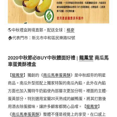
🌎中秋禮盒跨境直郵・配送全球：
格麥
🏠代表門市：新北市中和區民樂路52號
2020中秋節必BUY中秋體面好禮 |
龍鳳堂
南瓜馬
車蛋黃酥禮盒
【
龍鳳堂
】獨創的《
南瓜馬車蛋黃酥
》是中秋超夯的明星
商品。南瓜外型搭配上獨家特製的南瓜內餡，此外在內餡
方面也加入獨特牛奶餡使內部層次更加分明。裡面的主體-
蛋黃部分，特別選用宜蘭20天熟成的鹹鴨蛋，將其打散後
用酒去除蛋腥味，讓許多顧客都開心品嚐。【
龍鳳堂
】
《
南瓜馬車蛋黃酥
》整體不僅是視覺上的享受，在口感上