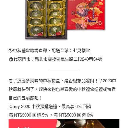
🌎中秋禮盒跨境直郵・配送全球：
七見櫻堂
🏠代表門市：新北市板橋區民生路二段240巷34號
看了這麼多美味的中秋禮盒，是否很想品嚐阿！？2020中
秋節就快到了，趕快來物色最喜愛的中秋禮盒送禮或犒賞
自己的五臟廟吧！
iCarry 2020 中秋預購送禮‧最高享 6% 回饋
滿 NT$3000 回饋 5% ，滿 NT$5000 回饋 6%