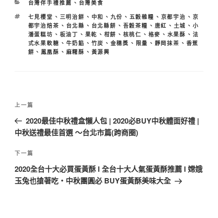
分
台灣伴手禮推薦
、
台灣美食
類
標
七見櫻堂
、
三明治餅
、
中和
、
九份
、
五穀雜糧
、
京都宇治
、
京
籤
都宇治焙茶
、
台北縣
、
台北縣餅
、
吾穀茶糧
、
唐紅
、
土城
、
小
潘蛋糕坊
、
板油丁
、
果乾
、
柑餅
、
核桃仁
、
格麥
、
水果酥
、
法
式水果軟糖
、
牛奶餡
、
竹炭
、
金穗獎
、
限量
、
靜岡抹茶
、
香蕉
餅
、
鳳凰酥
、
麻糬酥
、
黃源興
文
上
上一篇
章
一
2020最佳中秋禮盒懶人包 | 2020必BUY中秋體面好禮 |
導
篇
中秋送禮最佳首選 ～台北市篇(跨商圈)
覽
文
章
下
下一篇
一
2020全台十大必買蛋黃酥 l 全台十大人氣蛋黃酥推薦 l 嫦娥
篇
玉兔也搶著吃・中秋團圓必 BUY蛋黃酥美味大全
文
章