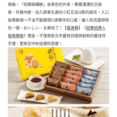
美稱。「招牌麻糬酥」金黃色的外皮，裹著濃濃的芝麻
香，外酥內軟，加入屏東生產的小紅豆及Q軟的麻吉，入口
紮實飽滿～不油不膩展現Q滑彈牙的口感，讓人吃完還想再
吃一個，おいしい、太美味了！【
黃源興
】《
冠軍招牌人
氣經典組
》禮盒，不僅是新北市最有回憶與創新的最佳伴
手禮，更是您中秋送禮的首選！