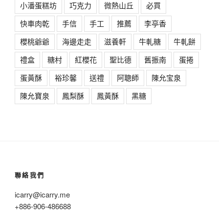
小潘蛋糕坊
巧克力
微熱山丘
必買
快車肉乾
手信
手工
推薦
李亭香
櫻桃爺爺
海邊走走
滋養軒
牛軋糖
牛軋餅
禮盒
糖村
紅櫻花
聖比德
舊振南
蛋捲
蛋黃酥
裕珍馨
送禮
阿聰師
陳允宝泉
陳允寶泉
鳳梨酥
鳳黃酥
黑糖
聯絡我們
icarry@icarry.me
+886-906-486688