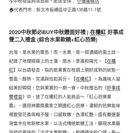
🌎中秋禮盒跨境直郵・配送全球：
小潘蛋糕坊
🏠代表門市：新北市板橋區中正路135巷11-1號
2020中秋節必BUY中秋體面好禮 |
在欉紅
好事成
雙二入禮盒 (綜合水果軟糖+紅心芭樂)
台灣，是水果的寶島！而，水果，是一部濃縮的風土誌，
紀錄了地理經緯上的土壤、雨水、季風和陽光。【
在欉
紅
】以台語發音，指的是果實在枝頭上剛好成熟的狀態－
豐盈、醇熟、完滿與恰如其分。【
在欉紅
】，為識味人凝
結美好瞬間，您與果實的一期一會。中秋推出的《
好事成
雙禮盒
》中，放了在欉紅的人氣商品～「紅心芭樂果
醬」，選用神農獎農家之精選紅心芭樂，濃郁的芭樂氣味
裡散發花香與梅子酸，口感軟嫩，色澤紅艷。還有嚴選臺
灣當令在地新鮮水果，以法式傳統軟糖工法，顯現水果最
自然的風味的「法式水果軟糖」，軟硬適中的口感，每一