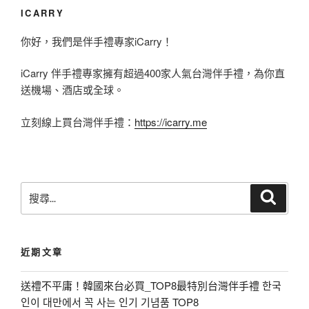
ICARRY
你好，我們是伴手禮專家iCarry！
iCarry 伴手禮專家擁有超過400家人氣台灣伴手禮，為你直
送機場、酒店或全球。
立刻線上買台灣伴手禮：
https://icarry.me
搜
搜
尋
尋
關
鍵
近期文章
字
:
送禮不平庸！韓國來台必買_TOP8最特別台灣伴手禮 한국
인이 대만에서 꼭 사는 인기 기념품 TOP8