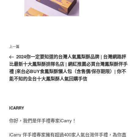
文
上
上一篇
章
一
2024你一定要知道的台灣人氣鳳梨酥品牌 | 台灣網路評
導
篇
比最新十大鳳梨酥排隊名店 | 網紅推薦必買台灣鳳梨酥伴手
覽
文
禮 |來台必BUY食鳳梨酥懶人包（含售價/保存期限）| 你不
章
能不知的全台十大鳳梨酥人氣回購手信
ICARRY
你好，我們是伴手禮專家iCarry！
iCarry 伴手禮專家擁有超過400家人氣台灣伴手禮，為你直