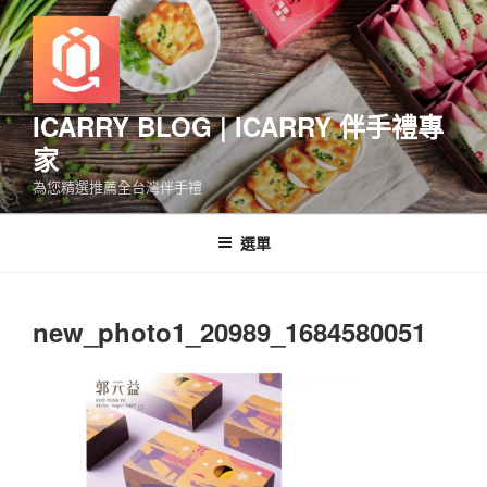
跳
至
主
要
內
ICARRY BLOG | ICARRY 伴手禮專
容
家
為您精選推薦全台灣伴手禮
選單
new_photo1_20989_1684580051