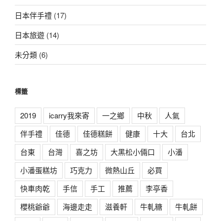
日本伴手禮
(17)
日本旅遊
(14)
未分類
(6)
標籤
2019
icarry我來寄
一之鄉
中秋
人氣
伴手禮
佳德
佳德糕餅
健康
十大
台北
台東
台灣
喜之坊
大黑松小倆口
小潘
小潘蛋糕坊
巧克力
微熱山丘
必買
快車肉乾
手信
手工
推薦
李亭香
櫻桃爺爺
海邊走走
滋養軒
牛軋糖
牛軋餅