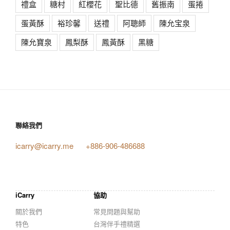
禮盒
糖村
紅櫻花
聖比德
舊振南
蛋捲
蛋黃酥
裕珍馨
送禮
阿聰師
陳允宝泉
陳允寶泉
鳳梨酥
鳳黃酥
黑糖
聯絡我們
icarry@icarry.me
+886-906-486688
iCarry
協助
關於我們
常見問題與幫助
特色
台灣伴手禮精選