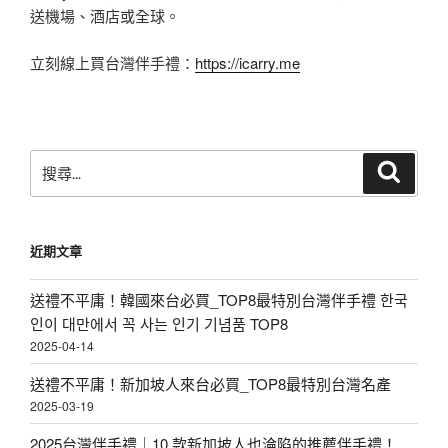
送機場、酒店或全球。
立刻線上買台灣伴手禮：
https://icarry.me
搜
搜
尋
尋
關
鍵
近期文章
字:
送禮不平庸！韓國來台必買_TOP8最特別台灣伴手禮 한국
인이 대만에서 꼭 사는 인기 기념품 TOP8
2025-04-14
送禮不平庸！新加坡人來台必買_TOP8最特別台灣名產
2025-03-19
2025台灣伴手禮｜10 款新加坡人也淪陷的推薦伴手禮！