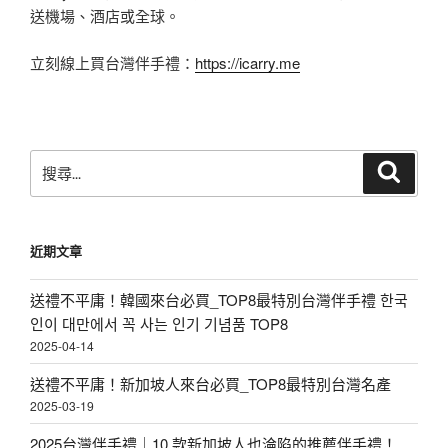
送機場、酒店或全球。
立刻線上買台灣伴手禮：
https://icarry.me
搜
搜
尋
尋
關
鍵
近期文章
字:
送禮不平庸！韓國來台必買_TOP8最特別台灣伴手禮 한국
인이 대만에서 꼭 사는 인기 기념품 TOP8
2025-04-14
送禮不平庸！新加坡人來台必買_TOP8最特別台灣名產
2025-03-19
2025台灣伴手禮｜10 款新加坡人也淪陷的推薦伴手禮！