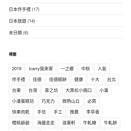
日本伴手禮
(17)
日本旅遊
(14)
未分類
(6)
標籤
2019
icarry我來寄
一之鄉
中秋
人氣
伴手禮
佳德
佳德糕餅
健康
十大
台北
台東
台灣
喜之坊
大黑松小倆口
小潘
小潘蛋糕坊
巧克力
微熱山丘
必買
快車肉乾
手信
手工
推薦
李亭香
櫻桃爺爺
海邊走走
滋養軒
牛軋糖
牛軋餅