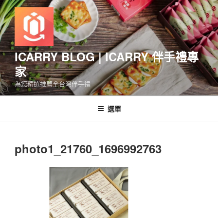
跳
至
主
要
內
ICARRY BLOG | ICARRY 伴手禮專
容
家
為您精選推薦全台灣伴手禮
選單
photo1_21760_1696992763