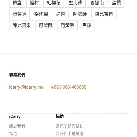
禮盒
糖村
紅櫻花
聖比德
舊振南
蛋捲
蛋黃酥
裕珍馨
送禮
阿聰師
陳允宝泉
陳允寶泉
鳳梨酥
鳳黃酥
黑糖
聯絡我們
icarry@icarry.me
+886-906-486688
iCarry
協助
關於我們
常見問題與幫助
特色
台灣伴手禮精選