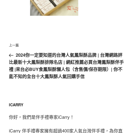
文
上
上一篇
章
一
2024你一定要知道的台灣人氣鳳梨酥品牌 | 台灣網路評
導
篇
比最新十大鳳梨酥排隊名店 | 網紅推薦必買台灣鳳梨酥伴手
覽
文
禮 |來台必BUY食鳳梨酥懶人包（含售價/保存期限）| 你不
章
能不知的全台十大鳳梨酥人氣回購手信
ICARRY
你好，我們是伴手禮專家iCarry！
iCarry 伴手禮專家擁有超過400家人氣台灣伴手禮，為你直